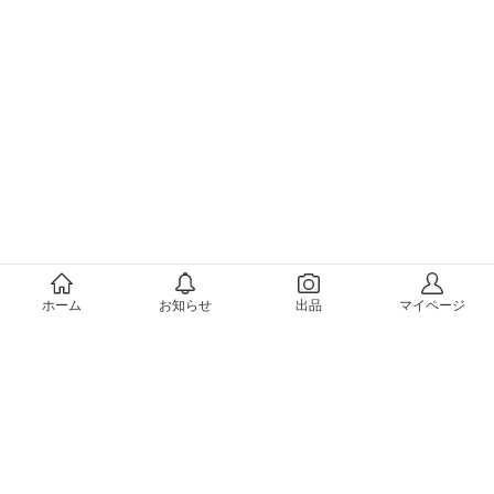
メルカリについて
ホーム
お知らせ
出品
マイページ
会社概要（運営会社）
採用情報
プレスリリース
公式ブログ
プレスキット
メルカリUS
メルカリShops
m department（エムデパ）