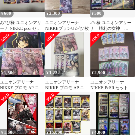
600
2,300
500
¥
¥
¥
み*ぴ様 ユニオンアリ
ユニオンアリーナ
a*o様 ユニオンアリー
ーナ NIKKE pcsr セッ
NIKKEブランU☆他4枚
ナ 勝利の女神：
ト
NIKKE PcR 8枚セッ
ト！
1,500
1,222
2,500
¥
¥
¥
ユニオンアリーナ
ユニオンアリーナ
ユニオンアリーナ
NIKKE プロモ AP ニケ
NIKKE プロモ AP ニケ
NIKKE PcSR セット
アリス ルドミラ 優勝プ
アリス ルドミラ 優勝プ
ロモ
ロモ
1,500
16,000
4,000
¥
¥
¥