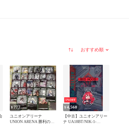
並び替え
5%OFF
777
4,560
¥
¥
会
ユニオンアリーナ
【中古】ユニオンアリー
UNION ARENA 勝利の女
ナ UA18BT/NIK-1-
神 nikke Pcc コンプ
AP06：(キラ)アクション