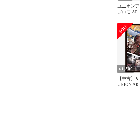
ユニオンアリ
プロモ AP
ドミラ 優
1,500
¥
【中古】サ
UNION A
ャルカード
の女神：NI