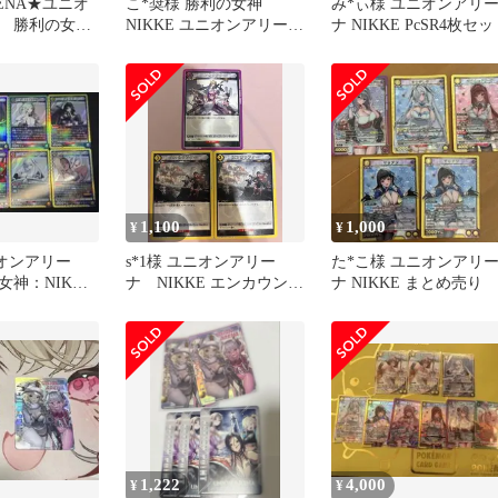
RENA★ユニオ
こ*奨様 勝利の女神
み*ぃ様 ユニオンアリ
 勝利の女神
NIKKE ユニオンアリーナ
ナ NIKKE PcSR4枚セ
ニケ 5枚
まとめ売り
1,100
1,000
¥
¥
ニオンアリー
s*1様 ユニオンアリー
た*こ様 ユニオンアリ
神：NIKKE
ナ NIKKE エンカウンタ
ナ NIKKE まとめ売り
セット！
ー3枚
1,222
4,000
¥
¥