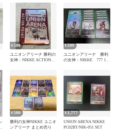
ポイント
500
599
¥
¥
ユニオンアリーナ 勝利の
ユニオンアリーナ 勝利
女神：NIKKE ACTION
の女神：NIKKE 777 14
POINT (センチ)
枚セット
500
1,777
¥
¥
シ
勝利の女神NIKKE ユニオ
UNION ARENA NIKKE
利
ンアリーナ まとめ売り
PC02BT/NIK-051 SET