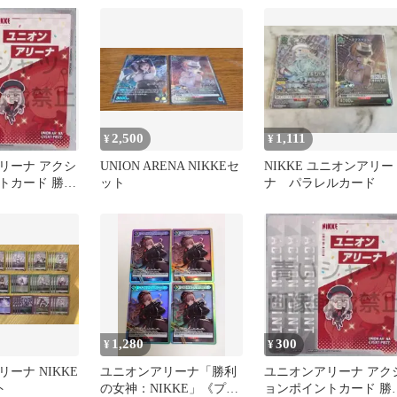
004 4枚セット
2,500
1,111
¥
¥
リーナ アクシ
UNION ARENA NIKKEセ
NIKKE ユニオンアリー
トカード 勝利
ット
ナ パラレルカード
KKE プロモ
1,280
300
¥
¥
ーナ NIKKE
ユニオンアリーナ「勝利
ユニオンアリーナ アク
ト
の女神：NIKKE」《プロ
ョンポイントカード 勝