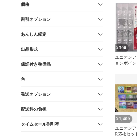
価格
割引オプション
あんしん鑑定
300
¥
出品形式
ユニオンア
ョンポイン
保証付き整備品
の女神：NI
③
色
発送オプション
配送料の負担
1,400
¥
タイムセール割引率
ユニオンアリ
R65枚セッ