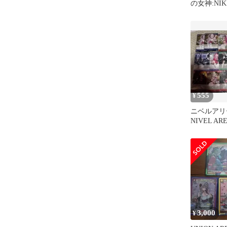
の女神:NI
まとめて
555
¥
ニベルアリー
NIVEL A
とめ売り
3,000
¥