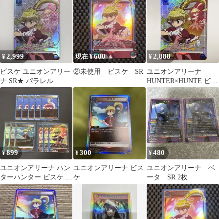
EX01BT HTR-2-021
2,999
600
2,888
¥
現在 ¥
¥
ビスケ ユニオンアリー
②未使用 ビスケ SR
ユニオンアリーナ
ナ SR★ パラレル
HUNTER×HUNTE ビス
ケ SR★ 星1 パラレル
899
300
480
¥
¥
¥
ユニオンアリーナ ハン
ユニオンアリーナ ビス
ユニオンアリーナ ベ
ターハンター ビスケ ま
ケ
ータ SR 2枚
とめ売り 11枚セッㅇ