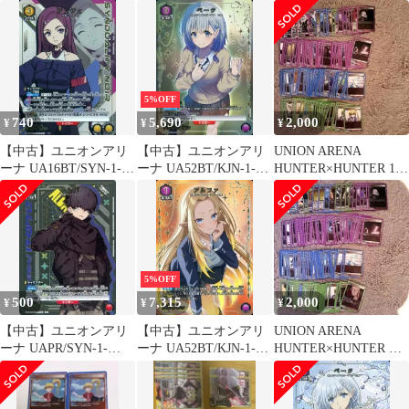
062[SR]：(キラ)ジュイ
052[UR]：シャイ
113[R★]：(キラ)センチ
ス
5%OFF
740
5,690
2,000
¥
¥
¥
【中古】ユニオンアリ
【中古】ユニオンアリ
UNION ARENA
ーナ UA16BT/SYN-1-
ーナ UA52BT/KJN-1-
HUNTER×HUNTER 169
023[R★]：(キラ)アンジ
072[U★]：(キラ)ベー
枚セット
ェ
タ
5%OFF
500
7,315
2,000
¥
¥
¥
【中古】ユニオンアリ
【中古】ユニオンアリ
UNION ARENA
ーナ UAPR/SYN-1-
ーナ UA52BT/KJN-1-
HUNTER×HUNTER カ
073[U]：(キラ)アルバ
054[U★]：(キラ)アル
ード169枚
ファ