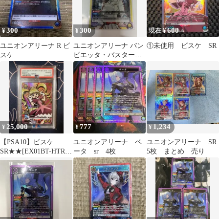
300
300
600
¥
¥
現在 ¥
ユニオンアリーナ R ビ
ユニオンアリーナ バン
①未使用 ビスケ SR
スケ
ビエッタ・バスターバ
イン SR
25,000
777
1,234
¥
¥
¥
【PSA10】ビスケ
ユニオンアリーナ ベ
ユニオンアリーナ SR
SR★★[EX01BT-HTR-
ータ sr 4枚
5枚 まとめ 売り
2-021] パラレル