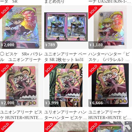
ータ SR
まとめ売り
ーナ UA52BT/KJN-1-
073[R]：ベータ
2,000
789
1,180
¥
¥
¥
◯ ビスケ SR⭐︎ パラレ
ユニオンアリーナ ベー
ハンターハンター「ビ
ル ユニオンアリーナ
タ SR 2枚セット ko31
スケ」《パラレル》
SR★（スーパーレア
★） 青
2,000
3,999
6,666
¥
¥
¥
ユニオンアリーナ ビス
ユリオンアリーナ ハン
ユニオンアリーナ
ケ HUNTER×HUNTER
ターハンター ビスケ
HUNTER×HUNTE ビス
星2パラレル
SR ☆☆ パラレル 星2
ケ SR ★ ★ 星２パラレ
ル