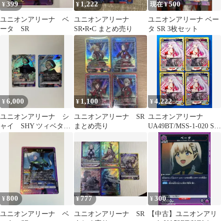
399
1,222
500
¥
¥
現在 ¥
ユニオンアリーナ ベ
ユニオンアリーナ
ユニオンアリーナ ベー
ータ SR
SR•R•C まとめ売り
タ SR 3枚セット
6,000
1,100
4,222
¥
¥
¥
ユニオンアリーナ シ
ユニオンアリーナ SR
ユニオンアリーナ
ャイ SHY ツィベタ
まとめ売り
UA49BT/MSS-1-020 SR
SR 星2 パラレル SRセ
羽前 京香 4枚セット
ット
800
777
300
¥
¥
¥
ユニオンアリーナ ベ
ユニオンアリーナ SR
【中古】ユニオンアリ