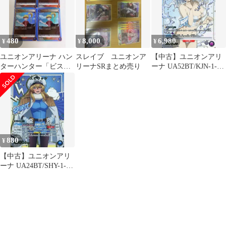
480
8,000
6,980
¥
¥
¥
ユニオンアリーナ ハン
スレイブ ユニオンア
【中古】ユニオンアリ
ターハンター「ビス
リーナSRまとめ売り
ーナ UA52BT/KJN-1-
ケ」R（レア）４枚セ
073[R★]：(キラ)ベータ
ット 青
880
¥
【中古】ユニオンアリ
ーナ UA24BT/SHY-1-
024[R★]：(キラ)スピリ
ッツ