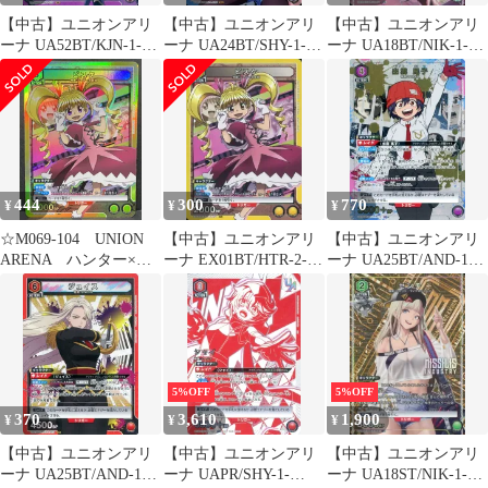
【中古】ユニオンアリ
【中古】ユニオンアリ
【中古】ユニオンアリ
ーナ UA52BT/KJN-1-
ーナ UA24BT/SHY-1-
ーナ UA18BT/NIK-1-
074[SR]：(キラ)ベータ
025[SR]：(キラ)スピリ
074[U★]：(キラ)ブラ
ッツ
ン(ホロ箔押し)
444
300
770
¥
¥
¥
☆M069-104 UNION
【中古】ユニオンアリ
【中古】ユニオンアリ
ARENA ハンター×ハ
ーナ EX01BT/HTR-2-
ーナ UA25BT/AND-1-
ンター ビスケ
021[SR]：ビスケ
020[SR★]：(キラ)出雲
EX01BT/HTR-2-021
風子
SR ユニオンアリーナ
5%OFF
5%OFF
370
3,610
1,900
¥
¥
¥
【中古】ユニオンアリ
【中古】ユニオンアリ
【中古】ユニオンアリ
ーナ UA25BT/AND-1-
ーナ UAPR/SHY-1-
ーナ UA18ST/NIK-1-