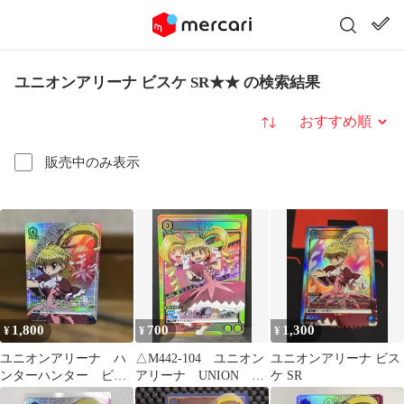
ユニオンアリーナ ビスケ SR★★ の検索結果
並び替え
販売中のみ表示
1,800
700
1,300
¥
¥
¥
ユニオンアリーナ ハ
△M442-104 ユニオン
ユニオンアリーナ ビス
ンターハンター ビス
アリーナ UNION
ケ SR
ケ SR パラレル 星1
ARENA ビスケ SR