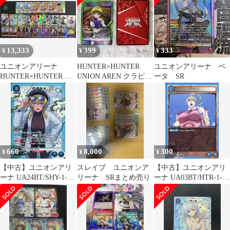
13,333
399
333
¥
¥
¥
ユニオンアリーナ
HUNTER×HUNTER
ユニオンアリーナ ベ
HUNTER×HUNTER パ
UNION AREN クラピカ
ータ SR
ラレル まとめ
SR入り 15枚セット
660
8,000
300
¥
¥
¥
【中古】ユニオンアリ
スレイブ ユニオンア
【中古】ユニオンアリ
ーナ UA24BT/SHY-1-
リーナ SRまとめ売り
ーナ UA03BT/HTR-1-
029[SR★]：(キラ)ペペ
010[U]：ビスケ
シャ