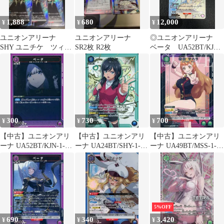
1,888
680
12,000
¥
¥
¥
ユニオンアリーナ
ユニオンアリーナ
◎ユニオンアリーナ
SHY ユニチケ ツィベ
SR2枚 R2枚
ベータ UA52BT/KJN-
タ シャイ スピリッ
1-073 R★ パラレル
ツ
300
730
700
¥
¥
¥
【中古】ユニオンアリ
【中古】ユニオンアリ
【中古】ユニオンアリ
ーナ UA52BT/KJN-1-
ーナ UA24BT/SHY-1-
ーナ UA49BT/MSS-1-
071[C]：ベータ
027[R★]：(キラ)ピルツ
073[R★]：(キラ)若狭
サハラ
5%OFF
690
340
3,420
¥
¥
¥