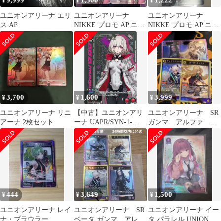
¥
¥
¥
ユニオンアリーナ エリ
ユニオンアリーナ
ユニオンアリーナ
ス AP
NIKKE プロモ AP ニケ
NIKKE プロモ AP ニケ
アリス ルドミラ 優勝プ
アリス ルドミラ 優勝プ
ロモ
ロモ
3,700
1,600
3,999
¥
¥
¥
ユニオンアリーナ リニ
【中古】ユニオンアリ
ユニオンアリーナ SR
アーナ 2枚セット
ーナ UAPR/SYN-1-
ガンマ アルファ ア
083[U]：(キラ)エイダ
レクシア・ミドガル
ローズ・オリアナ
444
3,649
1,500
¥
¥
¥
ユニオンアリーナ レイ
ユニオンアリーナ SR
ユニオンアリーナ イー
ナ・プラウラー
ベータ ガンマ アレク
タ パラレル UNION