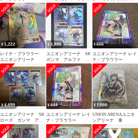
シア・ミドガル ロー
ARENA
ズ・オリアナ
1,222
3,999
666
¥
¥
¥
レイナ・プラウラー
ユニオンアリーナ SR
ユニオンアリーナ レイ
ユニオンアリーナ
ガンマ アルファ ア
ナ・プラウラー
レクシア・ミドガル
ローズ・オリアナ
4,699
444
1,000
¥
¥
¥
ユニオンアリーナ SR
ユニオンアリーナ レイ
UNION ARENAユニオ
ローズ ガンマ アレ
ナ・プラウラー
ンアリーナ 東
クシア クレア アル
ファ