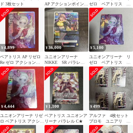
ド 3枚セット
AP アクションポイン
ゼロ ベアトリス パ
ト リゼロ ユニアリ
ラレル アクションポ
イント AP
4,899
36,000
5,100
¥
¥
¥
ベアトリス AP リゼロ
ユニオンアリーナ
ユニオンアリーナ リ
Re:ゼロ アクションポ
NIKKE SR パラレ
ゼロ ベアトリス パ
イント ユニアリ
ル 星2 アニス 英
ラレル アクションポ
語 希少
イント AP
4,444
1,100
499
¥
¥
¥
ユニオンアリーナ リゼ
ベアトリス ユニオンア
アルファ 4枚セット
ロ ベアトリス アクショ
リーナ パラレル C★
プロモ ユニアリ ユ
ンポイント AP
ニオンアリーナ