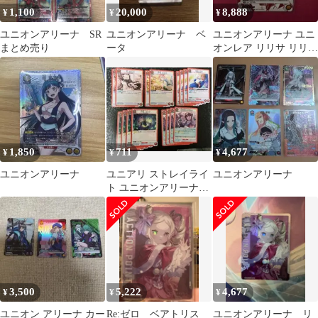
1,100
20,000
8,888
¥
¥
¥
ユニオンアリーナ SR
ユニオンアリーナ ベ
ユニオンアリーナ ユニ
まとめ売り
ータ
オンレア リリサ リリエ
ル winner
1,850
711
4,677
¥
¥
¥
ユニオンアリーナ
ユニアリ ストレイライ
ユニオンアリーナ
ト ユニオンアリーナ
UNION ARENA Vol.2
3,500
5,222
4,677
¥
¥
¥
ユニオン アリーナ カー
Re:ゼロ ベアトリス
ユニオンアリーナ リ