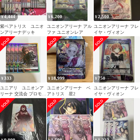
4,444
6,200
2,500
¥
¥
¥
紫ベアトリス ユニオ
ユニオンアリーナ アル
ユニオンアリーナ フレ
ンアリーナデッキ
ファ ユニオンレア
イヤ・ヴィオン
333
18,999
750
¥
¥
¥
ユニアリ ユニオンア
ユニオンアリーナ ベ
ユニオンアリーナ フレ
リーナ 交流会 プロモ
アトリス 星2
イヤ・ヴィオン
勝利の女神:NIKKE
UAPR/NIK-P-004 4枚セ
ット
9,999
1,500
1,222