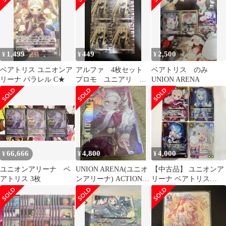
1,499
449
2,500
¥
¥
¥
ベアトリス ユニオンア
アルファ 4枚セット
ベアトリス のみ
リーナ パラレル C★
プロモ ユニアリ ユ
UNION ARENA
ニオンアリーナ
66,666
4,800
4,000
¥
¥
¥
ユニオンアリーナ ベ
UNION ARENA(ユニオ
【中古品】 ユニオンア
アトリス 3枚
ンアリーナ) ACTION
リーナ ベアトリス
POINT ベアトリス
UA40BT/REZ-1-077
SR1 他４枚まとめ
【073-260604-sy-11-
oto】