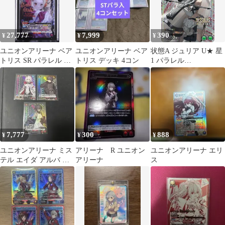
27,777
7,999
390
¥
¥
¥
ユニオンアリーナ ベア
ユニオンアリーナ ベア
状態A ジュリア U★ 星
トリス SR パラレル 星2
トリス デッキ 4コン
1 パラレル
PSA10 サイン
UA18BT/NIK-1-085 ユ
ニオンアリーナ UNION
ARENA ユニアリ
7,777
300
888
¥
¥
¥
ユニオンアリーナ ミス
アリーナ R ユニオン
ユニオンアリーナ エリ
テル エイダ アルバ プ
アリーナ
ス
ロモ