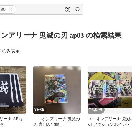
ap03
ンアリーナ 鬼滅の刃 ap03 の検索結果
中のみ表示
666
5,999
¥
¥
リーナ APカ
ユニオンアリーナ 鬼滅の
ユニオンアリーナ 鬼滅
の刃
刃 竈門炭治郎
刃 アクションポイント 
UAPR/KMY-1-072 プロモ
枚セット ニューカー