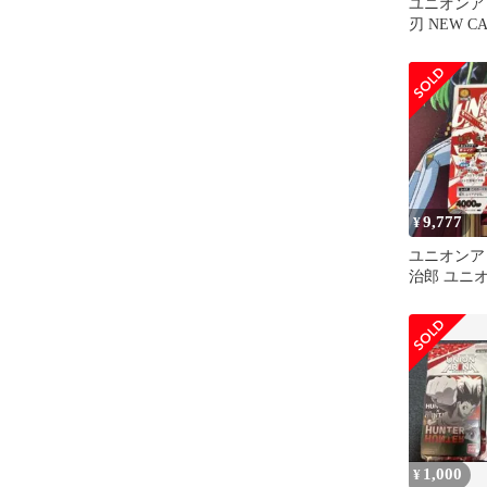
ユニオンア
刃 NEW C
SELECTIO
9,777
¥
ユニオンア
治郎 ユニ
の刃
1,000
¥