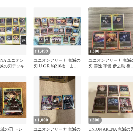
め売り 80枚セット 限
【プロモ・ホイル】4枚
定品
セット
1,499
300
¥
¥
ENA ユニオン
ユニオンアリーナ 鬼滅の
ユニオンアリーナ 鬼滅
滅の刃デッキ
刃 U C R 約210枚 まと
刃 善逸 宇髄 伊之助 禰
め売り
子 玄弥 R 5枚セット
1,000
300
¥
¥
鬼滅の刃 トレ
ユニオンアリーナ 鬼滅の
UNION ARENA 鬼滅の