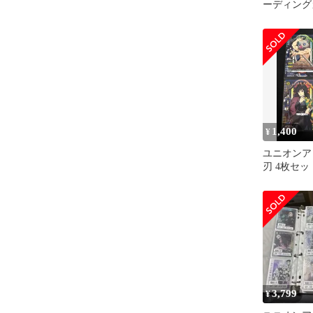
ーディング
ット ユニ
1,400
¥
ユニオンア
刃 4枚セ
3,799
¥