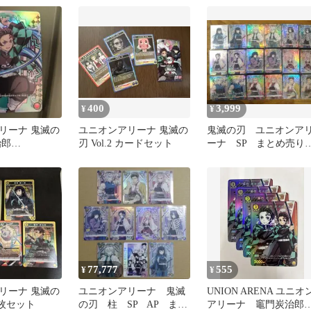
ド AP
400
3,999
¥
¥
リーナ 鬼滅の
ユニオンアリーナ 鬼滅の
鬼滅の刃 ユニオンア
治郎
刃 Vol.2 カードセット
ーナ SP まとめ売
-1-072 プロモ
柱 初期かけあり プ
イ用
77,777
555
¥
¥
リーナ 鬼滅の
ユニオンアリーナ 鬼滅
UNION ARENA ユニオ
5枚セット
の刃 柱 SP AP まと
アリーナ 竈門炭治郎