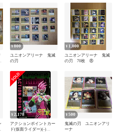
800
1,000
¥
¥
リ
ユニオンアリーナ 鬼滅
ユニオンアリーナ 鬼滅
り
の刃
の刃 70枚 ⑧
レ
2,178
500
¥
¥
ン
アクションポイントカー
鬼滅の刃 ユニオンアリ
ド(仮面ライダー)(-)
ーナ