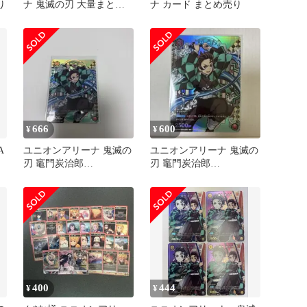
り
ナ 鬼滅の刃 大量まとめ
ナ カード まとめ売り
売り ①
666
600
¥
¥
A
ユニオンアリーナ 鬼滅の
ユニオンアリーナ 鬼滅の
刃 竈門炭治郎
刃 竈門炭治郎
UAPR/KMY-1-072 プロモ
UAPR/KMY-1-072 プロモ
400
444
¥
¥