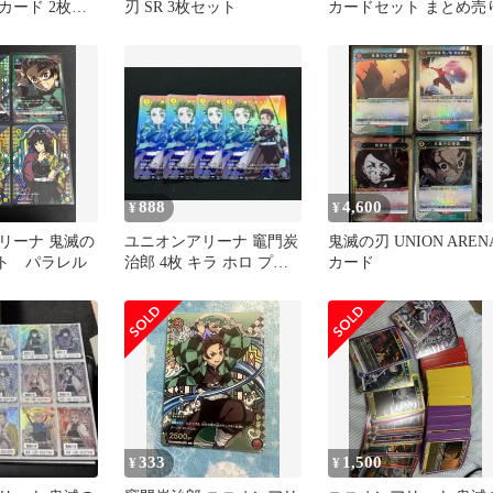
カード 2枚セ
刃 SR 3枚セット
カードセット まとめ売
オンアリーナ
888
4,600
¥
¥
リーナ 鬼滅の
ユニオンアリーナ 竈門炭
鬼滅の刃 UNION AREN
ット パラレル
治郎 4枚 キラ ホロ プロ
カード
モ 鬼滅の刃
333
1,500
¥
¥