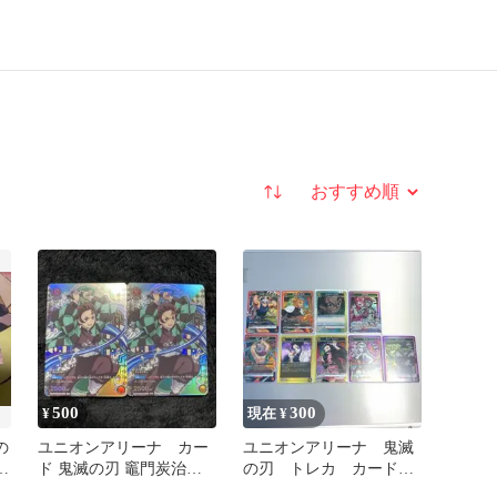
並び替え
500
300
¥
現在 ¥
の
ユニオンアリーナ カー
ユニオンアリーナ 鬼滅
3
ド 鬼滅の刃 竈門炭治
の刃 トレカ カード
郎 2枚
まとめ売り セット