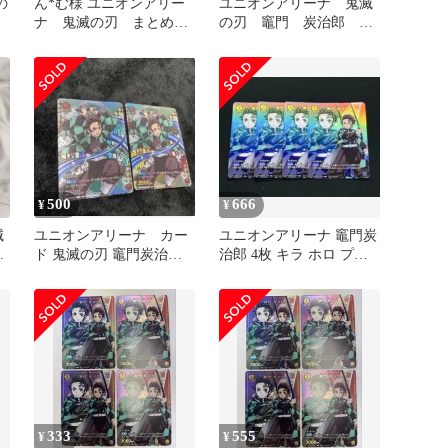
の
ん*む様 ユニオンアリー
ユニオンアリーナ 鬼滅
ナ 鬼滅の刃 まとめ売
の刃 竈門 炭治郎 プ
り
ロモ ×4
500
666
¥
¥
滅
ユニオンアリーナ カー
ユニオンアリーナ 竈門炭
ド
ド 鬼滅の刃 竈門炭治
治郎 4枚 キラ ホロ プロ
ト
郎 2枚
モ 鬼滅の刃
333
555
¥
¥