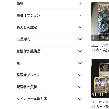
価格
割引オプション
あんしん鑑定
999
¥
出品形式
ユニオンア
刃 竈門炭
保証付き整備品
UAPR/KMY
色
発送オプション
配送料の負担
1,444
¥
タイムセール割引率
ユニオンア
刃 カード