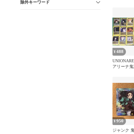
除外キーワード
488
¥
UNIONAR
アリーナ鬼
950
¥
ジャンク 