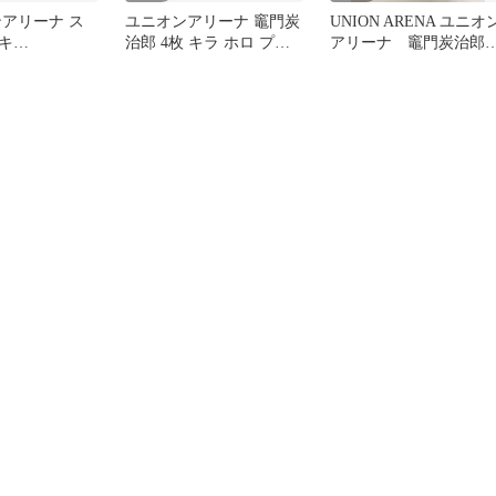
ンアリーナ ス
ユニオンアリーナ 竈門炭
UNION ARENA ユニオ
キ
治郎 4枚 キラ ホロ プロ
アリーナ 竈門炭治郎
HUNTER 鬼滅
モ 鬼滅の刃
【プロモ・ホイル】4枚
セット