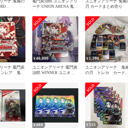
リーナ 鬼滅の
竈門炭治郎 ユニオンアリ
ユニオンアリーナ 鬼滅
ARD
ーナ UNION ARENA 鬼滅
刃 カードまとめ売り
N
の刃
40,000
1,200
¥
¥
リーナ 竈門炭
ユニオンアリーナ 竈門炭
ユニオンアリーナ 鬼
オンレア 鬼滅
治郎 WINNER ユニオン
の刃 トレカ カー
レア 優勝 鬼滅の刃
まとめ売り 大量セッ
未開封
444
555
¥
¥