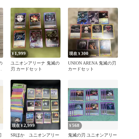
〈KMR-1-AP03〉
[UA29BT]ユニオンアリー
ナ
1,999
300
¥
現在 ¥
の
ユニオンアリーナ 鬼滅の
UNION ARENA 鬼滅の刃
豆
刃 カードセット
カードセット
2,999
568
現在 ¥
¥
刃
SRほか ユニオンアリー
鬼滅の刃 ユニオンアリー