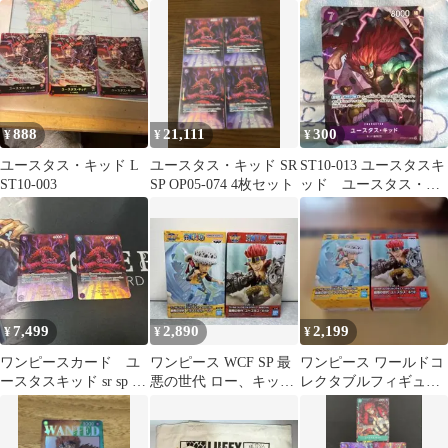
Vigor Co.Ltd) SR★ ＯＮ
弾
ＥＰＩＥＣＥカードゲ
ーム【極小欠け、反
り】
888
21,111
300
¥
¥
¥
ユースタス・キッド L
ユースタス・キッド SR
ST10-013 ユースタスキ
ST10-003
SP OP05-074 4枚セット
ッド ユースタス・キ
ッド プロモ
7,499
2,890
2,199
¥
¥
¥
ワンピースカード ユ
ワンピース WCF SP 最
ワンピース ワールドコ
ースタスキッド sr sp ス
悪の世代 ロー、キッド
レクタブルフィギュア
ペシャルカード 紫
2種セット
スペシャル 最悪の世代