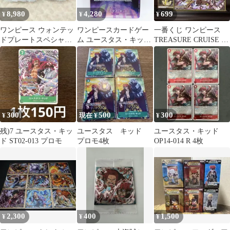
8,980
4,280
699
¥
¥
¥
ワンピース ウォンテッ
ワンピースカードゲー
一番くじ ワンピース
ドプレートスペシャル
ム ユースタス・キッド
TREASURE CRUISE ス
弾 全20種
OP05-074 SP SR パラレ
ペシャル色紙 キッド
ル ※中古
300
500
300
¥
現在 ¥
¥
残)7 ユースタス・キッ
ユースタス キッド
ユースタス・キッド
ド ST02-013 プロモ
プロモ4枚
OP14-014 R 4枚
2,300
400
1,500
¥
¥
¥