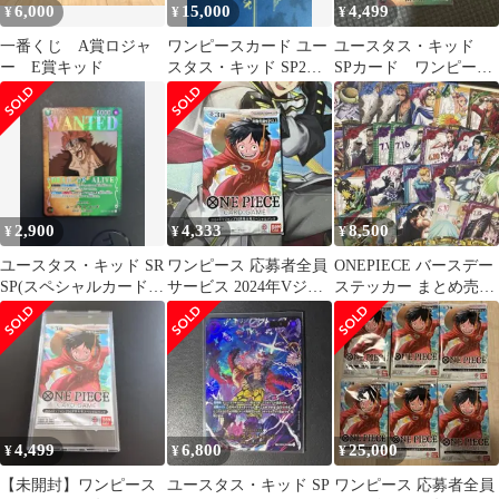
6,000
15,000
4,499
¥
¥
¥
一番くじ A賞ロジャ
ワンピースカード ユー
ユースタス・キッド
ー E賞キッド
スタス・キッド SP2枚
SPカード ワンピース
セット
カードゲーム
2,900
4,333
8,500
¥
¥
¥
ユースタス・キッド SR
ワンピース 応募者全員
ONEPIECE バースデー
SP(スペシャルカード)
サービス 2024年Vジャ
ステッカー まとめ売り
OP01-051 手配書
ンプ10月号SPパック
2020
4,499
6,800
25,000
¥
¥
¥
【未開封】ワンピース
ユースタス・キッド SP
ワンピース 応募者全員