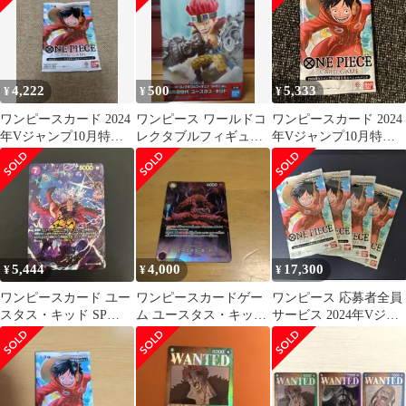
4,222
500
5,333
¥
¥
¥
ワンピースカード 2024
ワンピース ワールドコ
ワンピースカード 2024
年Vジャンプ10月特大
レクタブルフィギュア
年Vジャンプ10月特大
号スペシャルパック
スペシャル最悪の世代
号スペシャルパック
ユースタスキッド
5,444
4,000
17,300
¥
¥
¥
ワンピースカード ユー
ワンピースカードゲー
ワンピース 応募者全員
スタス・キッド SP
ム ユースタス・キッド
サービス 2024年Vジャ
EB04-039
SP op05
ンプ10月号SPパック×4