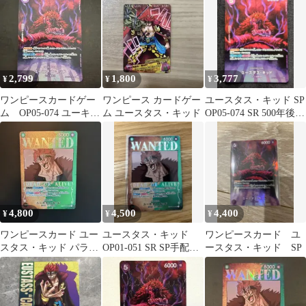
2,799
1,800
3,777
¥
¥
¥
ワンピースカードゲー
ワンピース カードゲー
ユースタス・キッド SP
ム OP05-074 ユーキタ
ム ユースタス・キッド
OP05-074 SR 500年後の
ス・キッド SP パラレ
未来
ル
4,800
4,500
4,400
¥
¥
¥
ワンピースカード ユー
ユースタス・キッド
ワンピースカード ユ
スタス・キッド パラレ
OP01-051 SR SP手配書
ースタス・キッド SP
ル 手配書 SP
パラレル