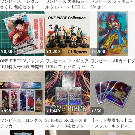
ワンピース トレクル 一
ワンピース 大海賊シー
ワンピース フィギュア
番くじ 色紙セット
ルウエハース LOG.13
6体セット
シャンクスVSキッド
SP
8,500
3,200
9,500
¥
¥
¥
ONE PIECE Vジャンプ
ワンピース フィギュア
ワンピース ARカード
10月特大号付録 未開封
11体ルフィ ゾロ キッド
ス
ローボニー バンダイ
999
1,440
350
¥
¥
¥
ワンピース ロングス
ST10-013 SR ユースタ
【セット割引あり】ユ
テッカー
ス•キッド 3枚セット
ースタス・キッド 4枚
セット