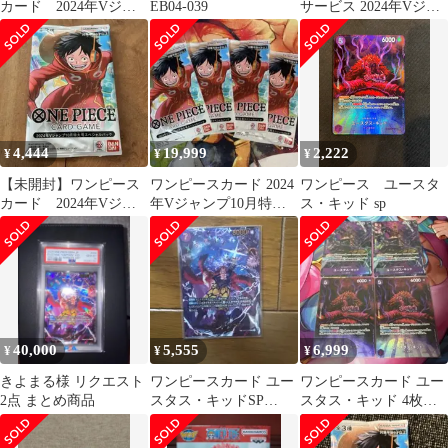
カード 2024年Vジャ
EB04-039
サービス 2024年Vジャ
ンプ10月特大号スペシ
ンプ10月号SPパック×6
ャルパック
4,444
19,999
2,222
¥
¥
¥
【未開封】ワンピース
ワンピースカード 2024
ワンピース ユースタ
カード 2024年Vジャ
年Vジャンプ10月特大
ス・キッド sp
ンプ10月特大号スペシ
号スペシャルパック未
ャルパック
開封品×4
40,000
5,555
6,999
¥
¥
¥
きよまる様 リクエスト
ワンピースカード ユー
ワンピースカード ユー
2点 まとめ商品
スタス・キッドSP
スタス・キッド 4枚セ
EB04-039
ット