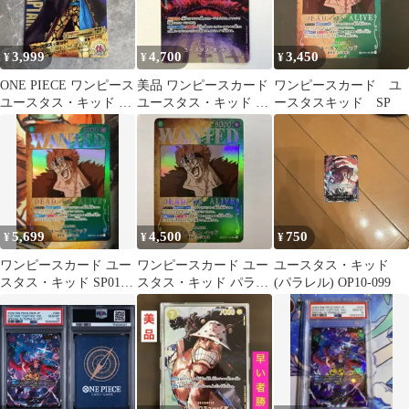
3,999
4,700
3,450
¥
¥
¥
ONE PIECE ワンピース
美品 ワンピースカード
ワンピースカード ユ
ユースタス・キッド カ
ユースタス・キッド SP
ースタスキッド SP
ード
OP05-074 SR
5,699
4,500
750
¥
¥
¥
ワンピースカード ユー
ワンピースカード ユー
ユースタス・キッド
スタス・キッド SP01
スタス・キッド パラレ
(パラレル) OP10-099
051手配書 美品 即購入
ル 手配書 SP
OK