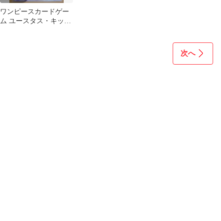
ワンピースカードゲー
ム ユースタス・キッド
SP OP05-074 難有り
次へ