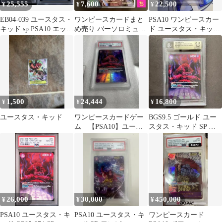
25,555
7,600
22,500
¥
¥
¥
EB04-039 ユースタス・
ワンピースカードまと
PSA10 ワンピースカー
キッド sp PSA10 エッグ
め売り バーソロミュ
ド ユースタス・キッド
ヘッド
ー・くまSP しらほし
SP EB04-039日本支社
SRなど
1,500
24,444
16,800
¥
¥
¥
ユースタス・キッド
ワンピースカードゲー
BGS9.5 ゴールド ユー
ム 【PSA10】ユース
スタス・キッド SP パ
タス・キッド OP05-074
ラレル sb151
SP
26,000
30,000
450,000
¥
¥
¥
PSA10 ユースタス・キ
PSA10 ユースタス・キ
ワンピースカード