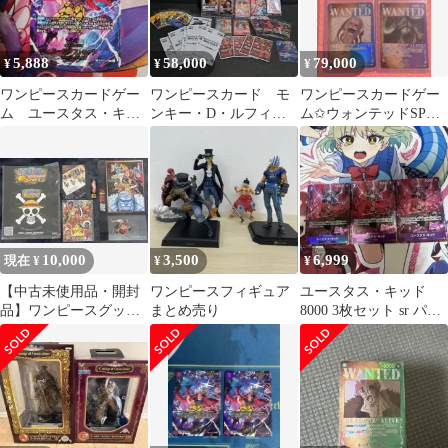
5,888
58,000
79,000
¥
¥
¥
ワンピースカードゲー
ワンピースカード モ
ワンピースカードゲー
ム ユースタス・キッ
ンキー・D・ルフィ
ム✩︎ウォンテッドSP✩
ド SP パラレル
プロモ まとめ売り
コンプリート
EB04-039
引退品
10,000
3,500
6,999
現在 ¥
¥
¥
【中古未使用品・開封
ワンピースフィギュア
ユースタス・キッド
品】ワンピースグッズ
まとめ売り
8000 3枚セット sr パラ
セット ステッカー・
レル 匿名発送
フィギュア等