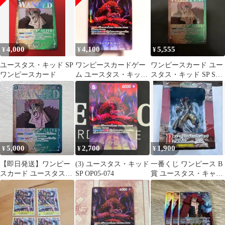
4,000
4,100
5,555
¥
¥
¥
ユースタス・キッド SP
ワンピースカードゲー
ワンピースカード ユー
ワンピースカード
ム ユースタス・キッド
スタス・キッド SP SR
SP op05
手配書
5,000
2,700
1,900
¥
¥
¥
【即日発送】ワンピー
(3) ユースタス・キッド
一番くじ ワンピース B
スカード ユースタス・
SP OP05-074
賞 ユースタス・キャプ
キッド パラレル 手配書
テンキッド