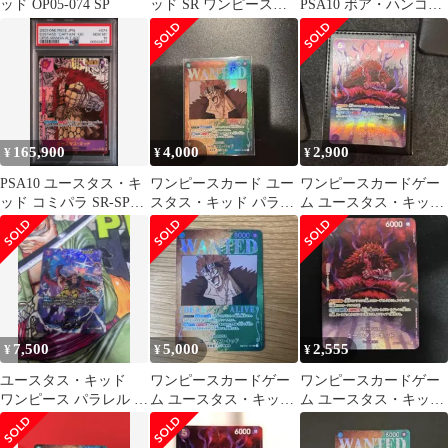
ッド OP05-074 SP
ッド SR ワンピースカ
PSA10 ボア・ハンコッ
ード EB04-039
ク ユースタス・キッ
ド カイドウ
165,900
4,000
2,900
¥
¥
¥
PSA10 ユースタス・キ
ワンピースカード ユー
ワンピースカードゲー
ッド コミパラ SR-SP
スタス・キッド パラレ
ム ユースタス・キッド
OP05-074 鑑定品
ル
SP OP05-074
7,500
5,000
2,555
¥
¥
¥
ユースタス・キッド
ワンピースカードゲー
ワンピースカードゲー
ワンピース パラレル R
ム ユースタス・キッド
ム ユースタス・キッド
エッグヘッドクライシ
パラレル 手配書
SP OP05-074
ス