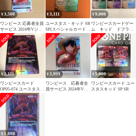
3,500
3,111
9,000
¥
¥
¥
ワンピース 応募者全員
ユースタス・キッド SR
ワンピースカードゲー
サービス 2024年Vジャ
SP(スペシャルカード)
ム キッド ドフラミ
ンプ10月号SPパック
OP01-051 手配書
ンゴ カイドウ パラ
レル SP 手配書
2,111
3,999
5,000
¥
¥
¥
ワンピースカード
ワンピース 応募者全
ワンピースカード ユー
OP05-074 ユースタス・
員サービス 2024年Vジ
スタスキッド SP SR
キッド SP
ャンプ10月号SPパック
1,800
¥