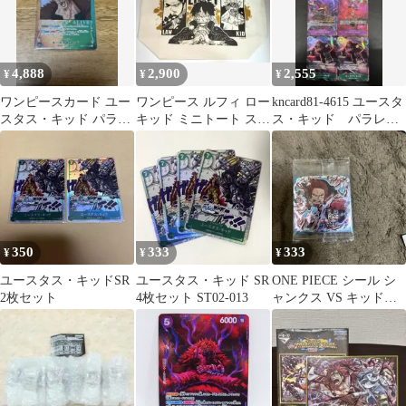
4,888
2,900
2,555
¥
¥
¥
ワンピースカード ユー
ワンピース ルフィ ロー
kncard81-4615 ユースタ
スタス・キッド パラレ
キッド ミニトート スペ
ス・キッド パラレ
ル 手配書
シャルセット ジャンプ
ル 5枚セット
ショップ
350
333
333
¥
¥
¥
ユースタス・キッドSR
ユースタス・キッド SR
ONE PIECE シール シ
2枚セット
4枚セット ST02-013
ャンクス VS キッド
SW13-09 SP