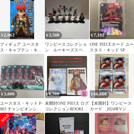
2,062
3,500
7,192
¥
¥
¥
フィギュア ユースタ
ワンピースコレクショ
ONE PIECEカード ユー
ス・キャプテン・キッ
ン ルーキーズスペシ
スタス・キッド SP
ド 「ワンピース」 一番
ャル11点セット 黒台
くじ-新時代幕開け編-
座ver.
スペシャルエディショ
ン ワールドコレクタブ
ルフィギュア F賞【14
日以内発送】
3,000
6,300
66,666
¥
¥
¥
ユースタス・キッド P-
未開封ONE PIECE ログ
【未開封】ワンピース
003 チャンピオンシッ
コレクションROOKIES
カード 2024年Vジャ
ププロモ５枚
DVD ★初回特典付★
ンプ10月特大号スペシ
ャルパック