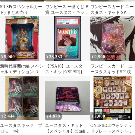
SR SP(スペシャルカー
ワンピース 一番くじ B
ワンピースカード ユー
ド) まとめ売り
賞 ユースタス・キッド
スタス・キッド SP
書店限定カラー
OP05-074 SR
5,000
33,333
9,500
¥
¥
¥
新時代幕開け編 スペシ
【PSA10】ユースタ
ワンピースカード ユ
ャルエディション ユー
ス・キッド(SP/SR){緑}
ースタスキッドSP1枚
スタス キャプテン キッ
〈OP01-051〉[ブースタ
ド 書店限定
ーパック 強大な敵]手
配書
2,444
4,870
2,000
¥
¥
¥
ユースタスキッド プ
ユースタス・キッド
ONEPIECEウォンテッ
ロモ 4枚
【スペシャル】(Studio
ドプレートスペシャル