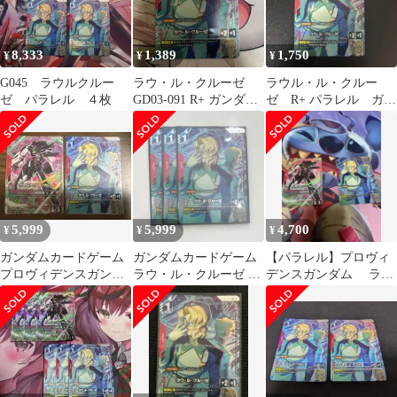
8,333
1,389
1,750
¥
¥
¥
G045 ラウルクルー
ラウ・ル・クルーゼ
ラウル・ル・クルー
ゼ パラレル ４枚
GD03-091 R+ ガンダム
ゼ R+ パラレル ガン
カードゲーム パラレ
ダムカードゲーム ス
ル
ティールレクイエム
5,999
5,999
4,700
¥
¥
¥
ガンダムカードゲーム
ガンダムカードゲーム
【パラレル】プロヴィ
プロヴィデンスガンダ
ラウ・ル・クルーゼ R
デンスガンダム ラ
ム&ラウ・ル・クルー
パラレル 3枚
ウ・ル・クルーゼ ２
ゼ パラレル
枚セット