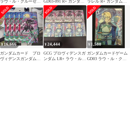
ラウ・ル・クルーゼR+
GD03-091 R+ ガンダム
ラレル R+ ガンダムカ
プロヴィデンスガンダ
カード
ードゲーム ラウルクル
ムセットLR+
ーゼ
16,666
24,444
1,580
¥
¥
¥
ガンダムカード プロ
GCG プロヴィデンスガ
ガンダムカードゲーム
ヴィデンスガンダム
ンダム LR+ ラウ・ル・
GD03 ラウ・ル・クル
LR+4枚 ラウ・クルー
クルーゼ R+ パラレル
ーゼR+
ゼR+4枚 まとめ
セット