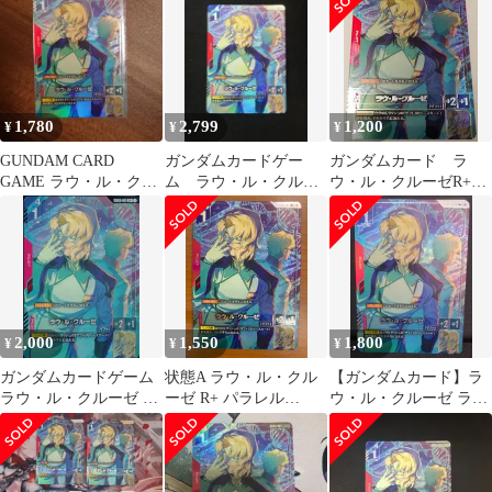
1,780
2,799
1,200
¥
¥
¥
GUNDAM CARD
ガンダムカードゲー
ガンダムカード ラ
GAME ラウ・ル・クル
ム ラウ・ル・クルー
ウ・ル・クルーゼR+
ーゼR＋
ゼ パラレル
パラレル GD03-091
2,000
1,550
1,800
¥
¥
¥
ガンダムカードゲーム
状態A ラウ・ル・クル
【ガンダムカード】ラ
ラウ・ル・クルーゼ R+
ーゼ R+ パラレル
ウ・ル・クルーゼ ラウ
GD03-091
GD03-091 ガンダムカー
ルクルーゼ R+ GD03-
ド
091 パラレル スティー
ルレクイエム SEED シ
ード