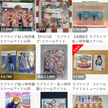
5,000
333
10,400
¥
¥
¥
ラブライブ 虹ヶ咲学園
【P14150】「ラブライ
【未開封】ラブライブ
スクールアイドル同好
ブ! スクールアイドル
虹ヶ咲学園スクールア
会 3rdライブ
フェスティバルALL
イドル アクリルスタン
STARS
ド アクスタ
4,700
2,000
1,000
¥
現在 ¥
¥
ラブライブ!虹ヶ咲学園
ラブライブ！ 虹ヶ咲学
ラブライブ スクール
スクールアイドル同好
園スクールアイドル同
アイドルミュージカル
会 アクリルスタンダ
好会
ード 2個