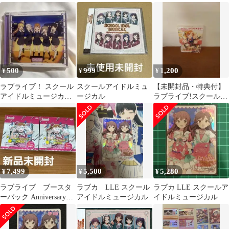
ミュージカル
ルミュージカル オフィ
シャ…
500
999
1,200
¥
¥
¥
ラブライブ！ スクール
スクールアイドルミュ
【未開封品・特典付】
アイドルミュージカル
ージカル
ラブライブ!スクールア
CD
イドルフェスティバル
ALL …
7,499
5,500
5,280
¥
¥
¥
ラブライブ ブースタ
ラブカ LLE スクール
ラブカ LLE スクールア
ーパック Anniversary
アイドルミュージカル
イドルミュージカル
2026 BOX2個セット