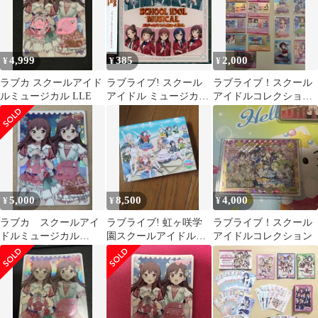
4,999
385
2,000
¥
¥
¥
ラブカ スクールアイド
ラブライブ! スクール
ラブライブ！スクール
ルミュージカル LLE
アイドル ミュージカル
アイドルコレクション
アルバム
まとめ売り
5,000
8,500
4,000
¥
¥
¥
ラブカ スクールアイ
ラブライブ! 虹ヶ咲学
ラブライブ！スクール
ドルミュージカル
園スクールアイドル同
アイドルコレクション
PL!SIM-bp5-E01-LLE
好会 Blu-ray