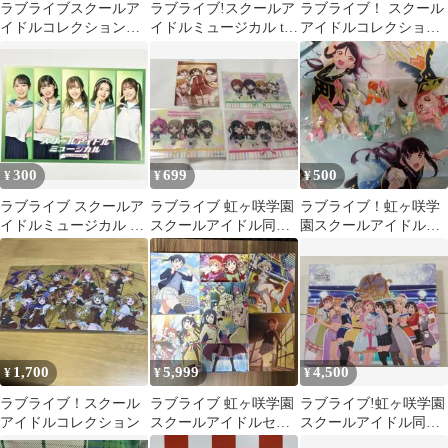
ラブライブスクールア
ラブライブ!スクールア
ラブライブ！ スクール
イドルコレクション＋
イドルミュージカル the
アイドルコレクション
おまけ
DRAMA Blu-ray …
まとめ売り
300
699
500
¥
¥
¥
ラブライブ スクールア
ラブライブ 虹ヶ咲学園
ラブライブ！虹ヶ咲学
イドルミュージカル ポ
スクールアイドル同好
園スクールアイドル同
ストカード
会 まとめ売り
好会 4thLIVEガチャ
グッズセット
1,700
5,999
4,500
¥
¥
¥
ラブライブ！スクール
ラブライブ 虹ヶ咲学園
ラブライブ!虹ヶ咲学園
アイドルコレクション
スクールアイドルセッ
スクールアイドル同好
ト
会 3rd Live!School …