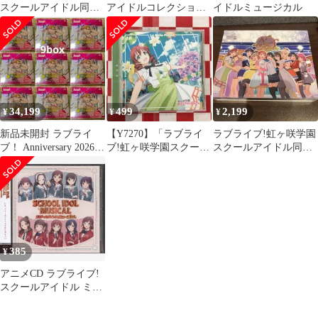
スクールアイドル同好
アイドルコレクション
イドルミュージカル
会 グッズセット
まとめ売り
34,199
499
2,199
¥
¥
¥
新品未開封 ラブライ
【Y7270】「ラブライ
ラブライブ!虹ヶ咲学園
ブ！ Anniversary 2026
ブ!虹ヶ咲学園スクール
スクールアイドル同好
新品 9box
アイドル同好会」挿入
会 3rd Live!School …
歌～
385
¥
アニメCD ラブライブ!
スクールアイドル ミュ
ージカルアルバム