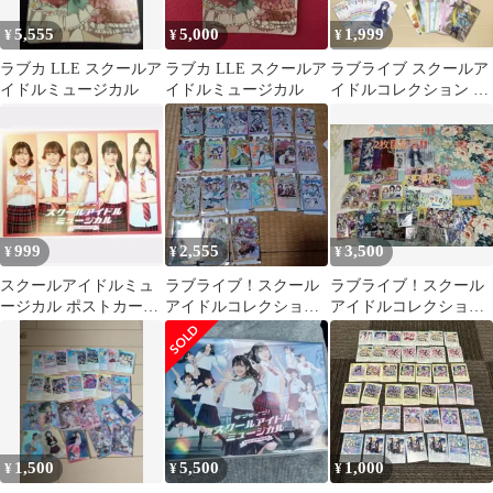
5,555
5,000
1,999
¥
¥
¥
ラブカ LLE スクールア
ラブカ LLE スクールア
ラブライブ スクールア
イドルミュージカル
イドルミュージカル
イドルコレクション は
じめようおためしセッ
ト＋α
999
2,555
3,500
¥
¥
¥
スクールアイドルミュ
ラブライブ！スクール
ラブライブ！スクール
ージカル ポストカード
アイドルコレクション
アイドルコレクション
ラブライブミュージカ
まとめ売り
グッズまとめ(写真追加
ル キャスト
中)
1,500
5,500
1,000
¥
¥
¥