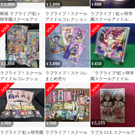
2,000
2,000
888
¥
¥
¥
映画 ラブライブ!虹ヶ
ラブライブ！スクール
ラブライブ！虹ヶ咲学
咲学園スクールアイド
アイドルコレクション
園スクールアイドル同
ル同好会 ブロマイド フ
好会 ♪未来ハーモニー
ルセット
衣装
2,800
3,000
450
¥
¥
¥
ラブライブ！スクール
ラブライブ！スクコレ
「ラブライブ!虹ヶ咲学
アイドルコレクション
まとめ売り
園スクールアイドル同
セット
好会」挿入歌～サイコ
ーハート/La …
300
300
5,555
¥
¥
¥
ラブライブ 虹ヶ咲学園
ラブライブ！スクール
ラブカ LLE スクールア