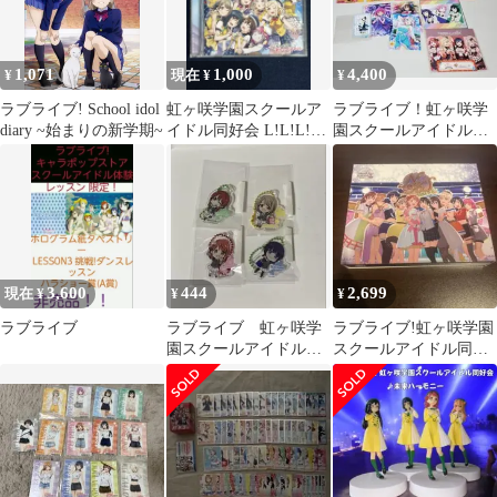
1,071
1,000
4,400
¥
現在 ¥
¥
ラブライブ! School idol
虹ヶ咲学園スクールア
ラブライブ！虹ヶ咲学
diary ~始まりの新学期~
イドル同好会 L!L!L!
園スクールアイドル同
Love the Life We
好会 いろいろ
3,600
444
2,699
現在 ¥
¥
¥
ラブライブ
ラブライブ 虹ヶ咲学
ラブライブ!虹ヶ咲学園
園スクールアイドル同
スクールアイドル同好
好会 100均 コラボ
会 3rd Live!School a