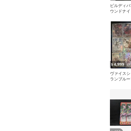
ビルディバイ
ウンドナイ
スロット 
4,999
¥
ヴァイスシ
ランブルー
SRまとめ