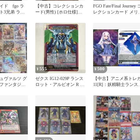
ド fgo ラ
【中古】コレクションカ
FGO Fate/Final Journey 
ト3兄弟 ラン
ード(男性) [ホロ仕様]：
レクションカード メリ
R 4枚
御坂涼平(ランスロッ
ジーヌ
ト)・富士岡青(ウ゛ェイ
ン)・野瀬英誉(ジークフ
リート)・びぃと。(パー
シウ゛ァル)/「グラブル
フェス2024」オフィシャ
ルキャストトレーディン
グカードコレクション
555
500
¥
¥
ュヴァルツ グ
ゼクス IG12-029P ランス
【中古】アニメ系トレ
ファンタジー
ロット・アルビオン R キ
11[R]：妖精騎士ランス
売り
ラ仕様
ット(メリュジーヌ)