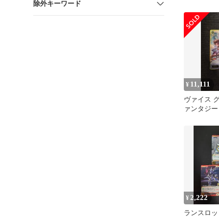
除外キーワード
士団長 ラン
11,111
¥
ヴァイス 
ァンタジー 
士団長 ラ
2,222
¥
ランスロッ