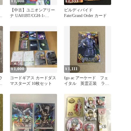
1,000
1,333
¥
¥
【中古】ユニオンアリー
ビルディバイド
ナ UA01BT/CGH-1-
Fate/Grand Order カード
060[SR]：(キラ)ランスロ
ット・エアキャヴァルリ
ー
1,000
1,111
¥
¥
ウ
コードギアス カードダス
fgo ac アーケード フェ
一
マスターズ 10枚セット
イタル 英霊正装 ラン
スロット