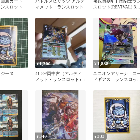
画面風カード
バトルスピリッツ アルテ
複数買割引】闇騎士ラ
ランスロット
ィメット・ランスロット
スロット(REVIVAL) 3
【バトスピ/覇皇】BS48
1,300
1,888
¥
¥
ュジーヌ
41-59/両中古（アルティ
ユニオンアリーナ コ
メット・ランスロット）r
ドギアス ランスロッ
ト・コンクエスター
R✩ パラレル
340
333
¥
¥