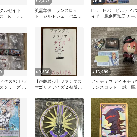
2,433
800
¥
¥
ズクルセイド
英霊華像 ランスロッ
Fate FGO ビルディバ
ス R ラン
ト ジルドレェ バニヤ
イド 最終再臨展 カー
フロンティ
ン Fate fgo
ド 円卓騎士 セット
ット
0
9,350
15,999
¥
¥
ィクスACT 02
【絶版希少】ファンタス
アイチュウ アイ★チュ
スシリーズ 全
マゴリアデイズ 2 初版
ランスロット 一誠 轟
たむらしげる
誠 Lancelot レア