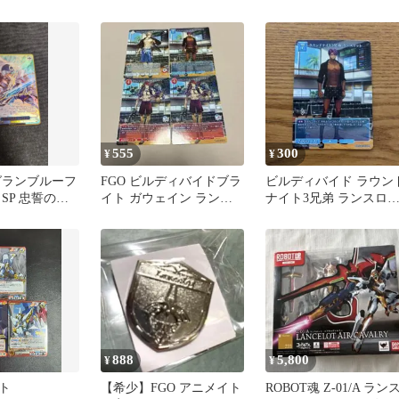
スロット SP
SP
グランブルーファンタ
ー
555
300
¥
¥
グランブルーフ
FGO ビルディバイドブラ
ビルディバイド ラウン
SP 忠誓の騎
イト ガウェイン ランス
ナイト3兄弟 ランスロ
ンスロット
ロット トリスタン R
ト
888
5,800
¥
¥
ト
【希少】FGO アニメイト
ROBOT魂 Z-01/A ラン