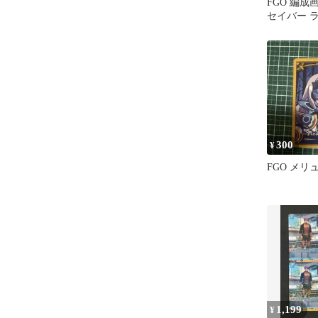
FGO 編成
セイバー 
300
¥
FGO メリ
1,199
¥