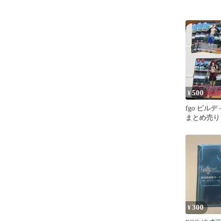
500
¥
fgo ビル
まとめ売り
談可
300
¥