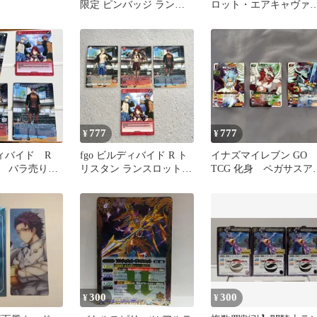
限定 ピンバッジ ランス
ロット・エアキャヴァ
ロット
リー
777
777
¥
¥
ディバイド R
fgo ビルディバイド R ト
イナズマイレブン GO
 バラ売り相
リスタン ランスロット
TCG 化身 ペガサスア
ガウェイン
ク マエストロ ラン
ロット
300
300
¥
¥