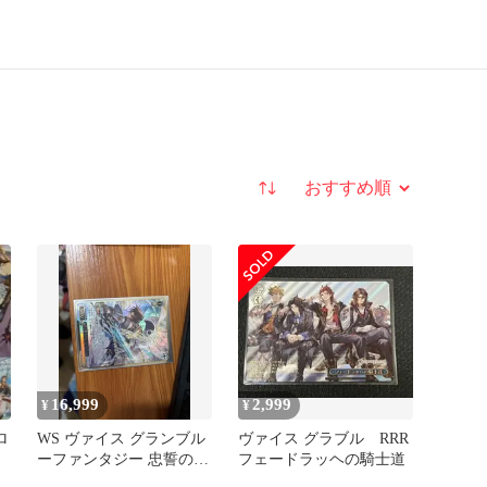
並び替え
16,999
2,999
¥
¥
ロ
WS ヴァイス グランブル
ヴァイス グラブル RRR
ーファンタジー 忠誓の騎
フェードラッヘの騎士道
士団長 ランスロット SP