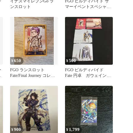
ン
イナズマイレブンGo ラ
FGO ビルディバイド サ
枚
ンスロット
マーイベントスペシャル
R ラウンドナイト3兄弟
650
500
¥
¥
ー
FGO ランスロット
FGO ビルディバイド
Fate/Final Journey コレク
Fate 円卓 ガウェイン
ションカード
ランスロット パーシヴ
ァル
900
1,799
¥
¥