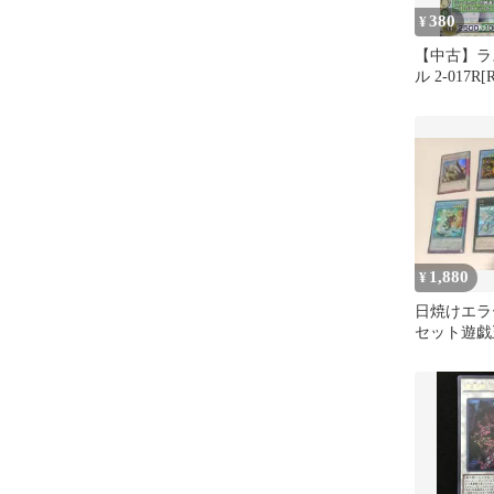
380
¥
【中古】ラ
ル 2-017
ム)ランス
1,880
¥
日焼けエラ
セット遊戯