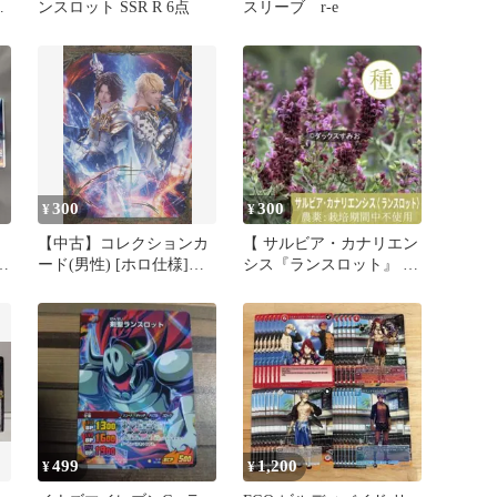
ル
ンスロット SSR R 6点
スリーブ r-e
300
300
¥
¥
【中古】コレクションカ
【 サルビア・カナリエン
ー
ード(男性) [ホロ仕様]：
シス『ランスロット』 】
ス
御坂涼平(ランスロッ
宿根草 種20粒 レア
ト)・富士岡青(ウ゛ェイ
ン)/「グラブルフェス
2024」オフィシャルキャ
ストトレーディングカー
ドコレクション
499
1,200
¥
¥