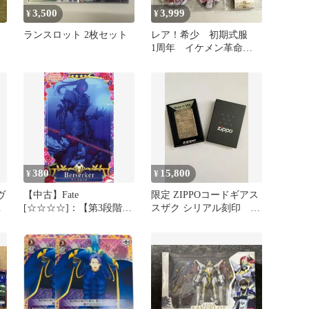
3,500
3,999
¥
¥
ランスロット 2枚セット
レア！希少 初期式服
1周年 イケメン革命
イケレボ ヨナ アクス
タ
380
15,800
¥
¥
ヴ
【中古】Fate
限定 ZIPPOコードギアス
め
[☆☆☆☆]：【第3段階】
スザク シリアル刻印 正
ランスロット(Happy
規品 最終値下げ
Valentine2024限定デザイ
ン)