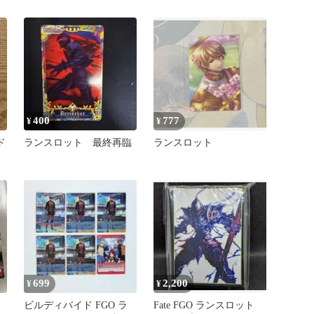
ジ
士団長 ランスロット
400
777
¥
¥
ド
ランスロット 最終再臨
ランスロット
ッ
699
2,200
¥
¥
ス
ビルディバイド FGO ラ
Fate FGO ランスロット