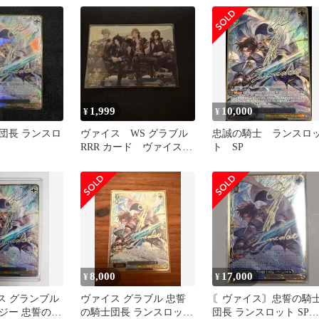
1,999
10,000
¥
¥
団長 ランスロ
ヴァイス WS グラブル
忠誠の騎士 ランスロ
RRR カード ヴァイスシ
ト SP
ュヴァルツ 箔押し
8,000
17,000
¥
¥
ス グランブル
ヴァイス グラブル 忠誓
〘ヴァイス〙忠誓の騎
ジー 忠誓の騎
の騎士団長 ランスロット
団長 ランスロット SP