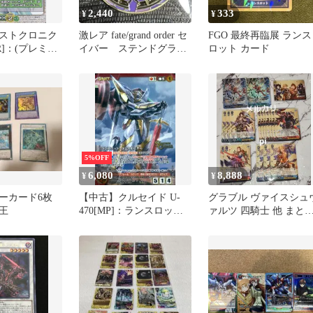
2,440
333
¥
¥
ストクロニク
激レア fate/grand order セ
FGO 最終再臨展 ランス
R[R]：(プレミア
イバー ステンドグラ
ロット カード
ロット
ス チャーム
5%OFF
6,080
8,888
¥
¥
ーカード6枚
【中古】クルセイド U-
グラブル ヴァイスシュ
王
470[MP]：ランスロッ
ァルツ 四騎士 他 まと
ト・コンクエスター
売り