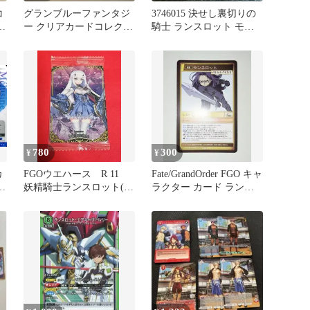
コ
グランブルーファンタジ
3746015 決せし裏切りの
ュ
ー クリアカードコレクシ
騎士 ランスロット モン
ョン2 C-057 ランスロッ
スターストライク ウエハ
ト
ースカード トレカ
780
300
¥
¥
カ
FGOウエハース R 11
Fate/GrandOrder FGO キャ
ロ
妖精騎士ランスロット(メ
ラクター カード ランス
リュジーヌ)
ロット