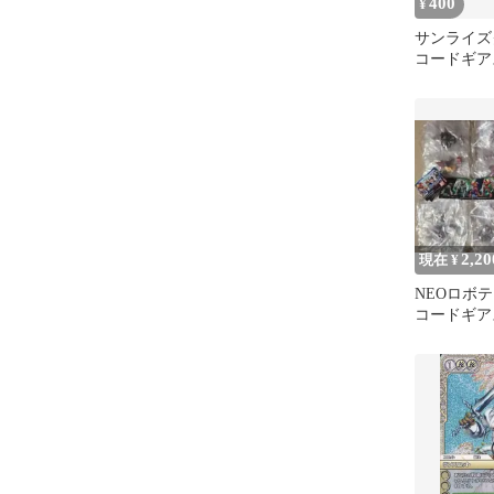
400
¥
サンライ
コードギア
スロット・
ア 3枚セ
2,20
現在 ¥
NEOロボテ
コードギア
6種セット