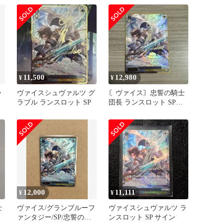
11,500
12,980
¥
¥
ッ
ヴァイスシュヴァルツ グ
〘ヴァイス〙忠誓の騎士
ラブル ランスロット SP
団長 ランスロット SP
グランブルーファンタジ
ー
12,000
11,111
¥
¥
士
ヴァイス/グランブルーフ
ヴァイスシュヴァルツ ラ
ァンタジー/SP/忠誓の騎
ンスロット SP サイン