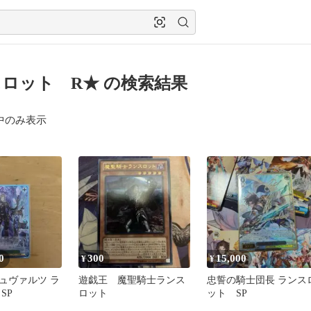
ロット R★ の検索結果
中のみ表示
0
300
15,000
¥
¥
ュヴァルツ ラ
遊戯王 魔聖騎士ランス
忠誓の騎士団長 ランス
SP
ロット
ット SP