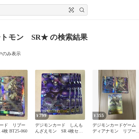
トモン SR★ の検索結果
中のみ表示
799
355
¥
¥
ード リブー
デジモンカード しんも
デジモンカードゲー
枚 BT25-060
んざえモン SR 4枚セッ
ディアナモン リブー
ト
モン SR クーガモン 