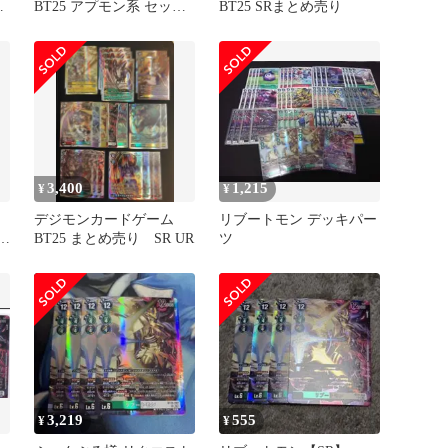
モ
BT25 アプモン系 セット
BT25 SRまとめ売り
リブートモン ③
3,400
1,215
¥
¥
デジモンカードゲーム
リブートモン デッキパー
BT25 まとめ売り SR UR
ツ
3,219
555
¥
¥