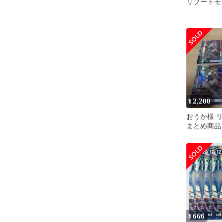
リブートモ
2,200
¥
おうか様 リ
まとめ商品
666
¥