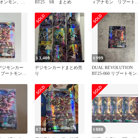
オンモン、オ
BT25 SR まとめ
ィアナモン リブート
枚
ン SR おまけ付き
3,400
999
¥
¥
】デジモンカー
デジモンカードまとめ売
DUAL REVOLUTION
リブートモン
り
BT25-060 リブートモン
ル
SRパラレル
780
888
¥
¥