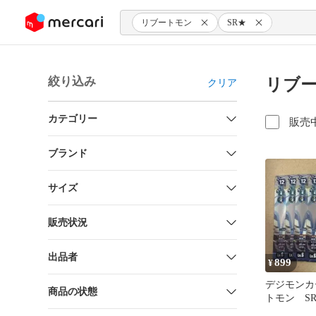
ンツにスキップ
リブートモン
SR★
絞り込み
リブー
クリア
カテゴリー
販売
ブランド
サイズ
販売状況
出品者
899
¥
デジモンカ
商品の状態
トモン SR 4