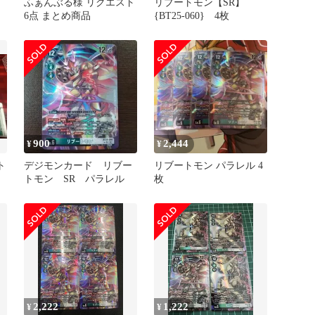
ふぁんぶる様 リクエスト
リブートモン【SR】
6点 まとめ商品
{BT25-060} 4枚
う
900
2,444
¥
¥
ト
デジモンカード リブー
リブートモン パラレル 4
トモン SR パラレル
枚
2,222
1,222
¥
¥