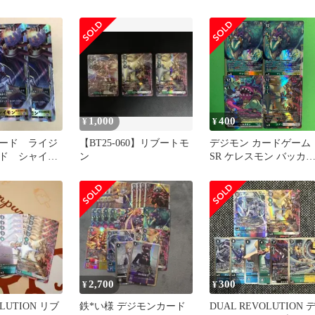
1,000
400
¥
¥
ード ライジ
【BT25-060】リブートモ
デジモン カードゲーム
ド シャイン
ン
SR ケレスモン バッカ
 2枚セット
モン リブートモン BT2
DUAL REVOLUTION 
ジタルモンスター デジ
2,700
300
¥
¥
OLUTION リブ
鉄*い様 デジモンカード
DUAL REVOLUTION 