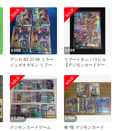
ット
880
999
¥
¥
デジカ BT-25 SR ミラー
リブートモン パラレル
ス
ジュガオガモン リブート
【デジモンカードゲー
5
モン セット
ム】
デ
カ
1,699
900
¥
¥
デ
デジモンカードゲーム
春*様 デジモンカード