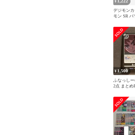
1,222
¥
デジモンカ
モン SR パ
枚セット
1,500
¥
ふなっしー
2点 まとめ