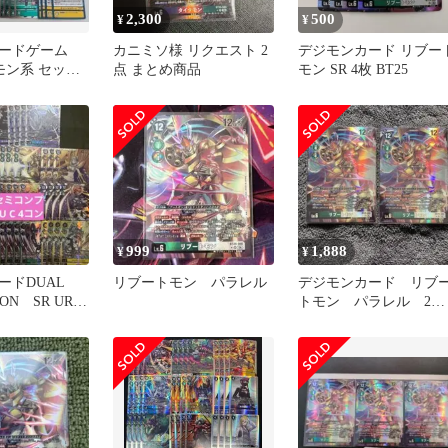
2,300
500
¥
¥
ードゲーム
カニミソ様 リクエスト 2
デジモンカード リブー
プモン系 セット
点 まとめ商品
モン SR 4枚 BT25
ン ⑤
999
1,888
¥
¥
ードDUAL
リブートモン パラレル
デジモンカード リブ
ON SR UR R
トモン パラレル 2枚
コンプ
セット