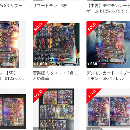
25 SR リブー
リブートモン 3枚
【中古】デジモンカー
ゲーム BT25-060[SR]：
ブートモン
1,000
588
¥
¥
ン 【SR】
苦楽様 リクエスト 2点 ま
デジモンカード リブ
BT25-060
とめ商品
トモン SRパラレル
ードゲーム
OLUTION