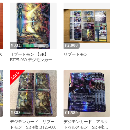
333
2,000
¥
¥
ス
リブートモン 【SR】
リブートモン
BT25-060 デジモンカード
ゲーム DUAL
REVOLUTION
888
1,589
¥
¥
デジモンカード リブー
デジモンカード アルク
トモン SR 4枚 BT25-060
トゥルスモン SR 4枚セ