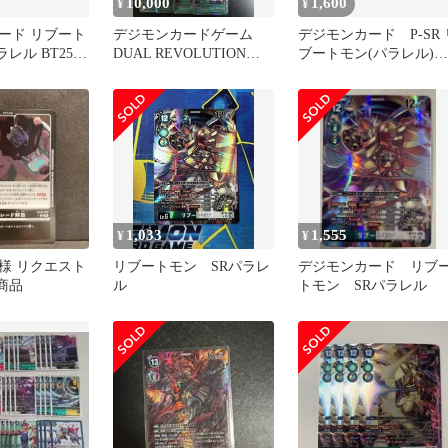
10,000
1,600
¥
¥
ード リブート
デジモンカードゲーム
デジモンカード P-SR 
ラレル BT25 2
DUAL REVOLUTIONま
ブートモン(パラレル)
とめ売り パラレル含
２枚
1,033
1,555
¥
¥
様 リクエスト
リブートモン SRパラレ
デジモンカード リブ
商品
ル
トモン SRパラレル