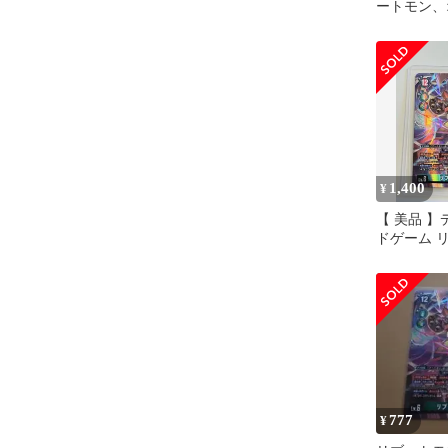
ートモン、
フモン 各4
1,400
¥
【 美品 
ドゲーム 
SR パラレ
777
¥