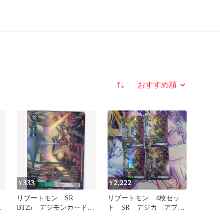
並び替え
333
2,222
¥
¥
ム
リブートモン SR
リブートモン 4枚セッ
ト
BT25 デジモンカードゲ
ト SR デジカ アプモ
パ
ーム ちゅうてつ
ン