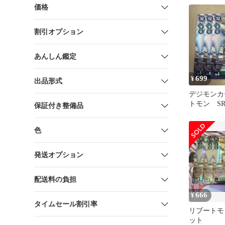
価格
割引オプション
あんしん鑑定
699
¥
出品形式
デジモンカ
トモン SR B
保証付き整備品
色
発送オプション
配送料の負担
666
¥
タイムセール割引率
リブートモン
ット