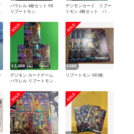
ド
パラレル 4枚セット SR
デジモンカード リブー
リ
リブートモン
トモン 4枚セット パラ
レルあり
2,400
666
¥
¥
ー
デジモン カードゲーム
リブートモン SR3枚
パラレル リブートモン 3
枚 SR BT25 DUAL
REVOLUTION デジタル
モンスター デジカ