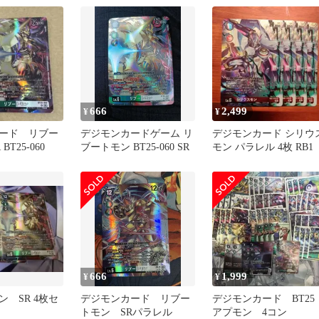
ラレル
666
2,499
¥
¥
ード リブー
デジモンカードゲーム リ
デジモンカード シリウ
T25-060
ブートモン BT25-060 SR
モン パラレル 4枚 RB1
666
1,999
¥
¥
 SR 4枚セ
デジモンカード リブー
デジモンカード BT25
トモン SRパラレル
アプモン 4コン