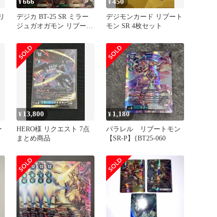
666
450
¥
¥
リ
デジカ BT-25 SR ミラー
デジモンカード リブート
ジュガオガモン リブート
モン SR 4枚セット
モン セット
13,800
1,180
¥
¥
ー
HERO様 リクエスト 7点
パラレル リブートモン
まとめ商品
【SR-P】{BT25-060