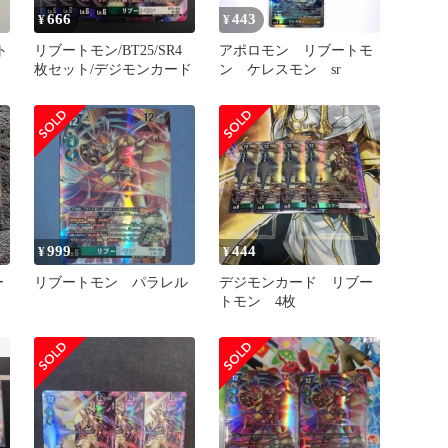
666
443
¥
¥
ト
リブートモン/BT25/SR4
アポロモン リブートモ
枚セット/デジモンカード
ン ケレスモン sr
999
444
¥
¥
ー
リブートモン パラレル
デジモンカード リブー
トモン 4枚