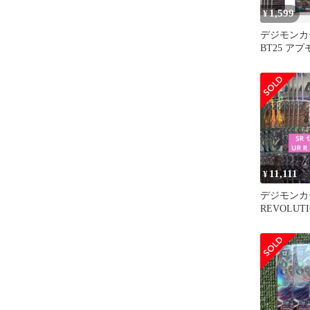
1,599
¥
デジモンカ
BT25 ア
リブートモ
11,111
¥
デジモンカ
REVOLUTI
U C セミ