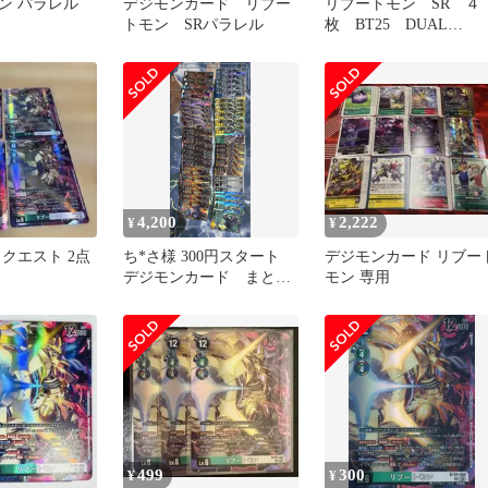
ン パラレル
デジモンカード リブー
リブートモン SR ４
トモン SRパラレル
枚 BT25 DUAL
REVOLUTION デジモ
ンカードゲーム ちゅ
てつ 060
4,200
2,222
¥
¥
クエスト 2点
ち*さ様 300円スタート
デジモンカード リブー
デジモンカード まとめ
モン 専用
売り デュアルレボリュ
ーション
499
300
¥
¥