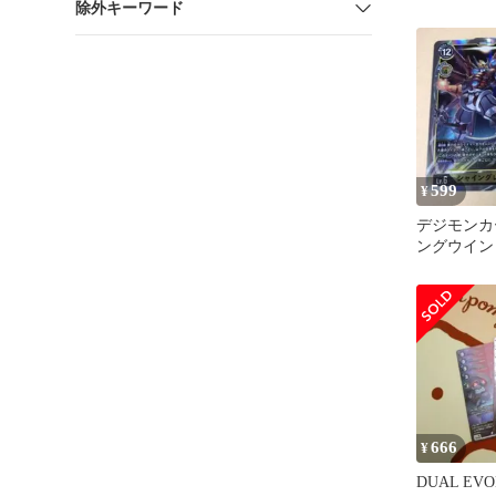
除外キーワード
599
¥
デジモンカ
ングウイン
グレイモン
666
¥
DUAL EV