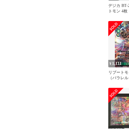
デジカ BT-
トモン 4枚
1,111
¥
リブートモ
（パラレル） 
デジモンカ
DUAL REV