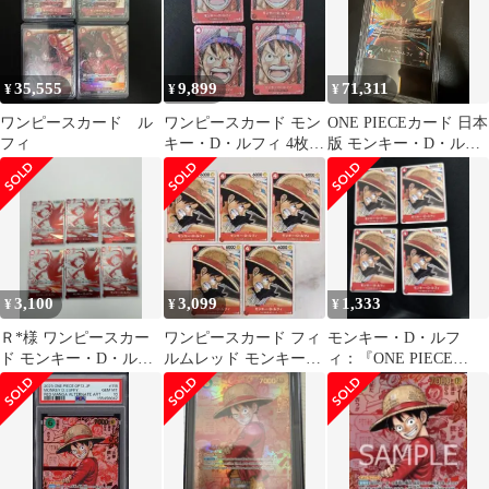
35,555
9,899
71,311
¥
¥
¥
ワンピースカード ル
ワンピースカード モン
ONE PIECEカード 日本
フィ
キー・D・ルフィ 4枚セ
版 モンキー・D・ルフ
ット film RED
ィ(ルフィ) マット プロ
モカード 出品
3,100
3,099
1,333
¥
¥
¥
Ｒ*様 ワンピースカー
ワンピースカード フィ
モンキー・D・ルフ
ド モンキー・D・ルフ
ルムレッド モンキー・
ィ：『ONE PIECE
ィ 6枚セット プロモ
D・ルフィ 5枚 P-022
FILM RED』4枚セット