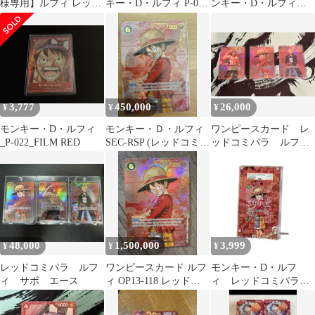
様専用】ルフィ レッド
キー・D・ルフィ P-022
ンキー・D・ルフィ
パラレル
FILM RED プロモ
ONE PIECE FILM RED
3,777
450,000
26,000
¥
¥
¥
モンキー・D・ルフィ
モンキー・Ｄ・ルフィ
ワンピースカード レ
_P-022_FILM RED
SEC-RSP (レッドコミパ
ッドコミパラ ルフ
ラ) [OP13-118]
ィ サボ エース 観
賞用
48,000
1,500,000
3,999
¥
¥
¥
レッドコミパラ ルフ
ワンピースカード ルフ
モンキー・D・ルフ
ィ サボ エース
ィ OP13-118 レッドコ
ィ レッドコミパラ専
ミパラ
用ディスプレイフレー
ム