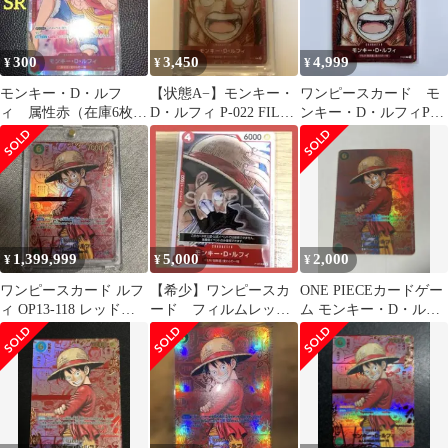
300
3,450
4,999
¥
¥
¥
モンキー・D・ルフ
【状態A−】モンキー・
ワンピースカード モ
ィ 属性赤（在庫6枚)
D・ルフィ P-022 FILM
ンキー・D・ルフィP-
ワンピースカード
RED プロモ パラレル
022パラレル プロモ
FILM RED
1,399,999
5,000
2,000
¥
¥
¥
ワンピースカード ルフ
【希少】ワンピースカ
ONE PIECEカードゲー
ィ OP13-118 レッドコ
ード フィルムレッ
ム モンキー・D・ルフ
ミパラ
ド SAMPLE表記 ル
ィ レッドコミパラ 展
フィ
示用