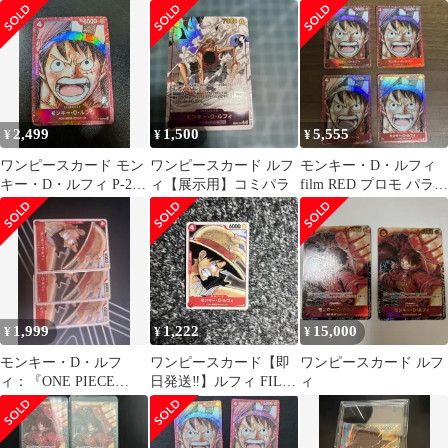
頂上決戦 2枚セット
ミパラ/漫画背景) [SEC]
ル優勝プロモ モンキ
{OP13-118} 1枚
ー・D・ルフィ 赤
2,499
1,500
5,555
¥
¥
¥
ワンピースカード モン
ワンピースカード ルフ
モンキー・D・ルフィ
キー・D・ルフィ P-22
ィ【展示用】コミパラ
film RED プロモ パラレ
赤枠
ル P-022 最安値
1,999
1,222
15,000
¥
¥
¥
モンキー・D・ルフ
ワンピースカード【即
ワンピースカード ルフ
ィ：『ONE PIECE
日発送‼️】ルフィ FILM
ィ
FILM RED』第2弾入場
RED 第2弾入場者プレ
者 ⑥
ゼント❗️