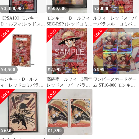
3,388,000
500,000
2,888
¥
¥
¥
【PSA10】モンキー・
モンキー・Ｄ・ルフィ
ルフィ レッドスーパ
Ｄ・ルフィ(レッドスー
SEC-RSP (レッドコミパ
ーパラレル コミパ
パーパラレル/SEC★)
ラ) [OP13-118]
ラ パック
(赤個体){緑}〈OP13-
118〉[ブースターパッ
ク受け継がれる意志]
レッドコミパラ
4,500
2,999
999
¥
¥
¥
モンキー・D・ルフ
高確率 ルフィ 3周年
ワンピースカードゲー
ィ レッドコミパラ専
レッドスーパーパラレ
ム ST10-006 モンキ
用ディスプレイフレー
ル コミパラ パック
ー・D・ルフィ 4枚セッ
ム
ト
650
1,399
¥
¥