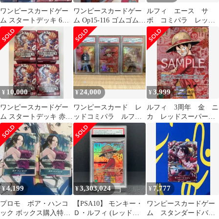
ワンピースカードゲー
ワンピースカードゲー
ルフィ エース サ
ム スタートデッキ 6種
ム Op15-116 ゴムゴム
ボ コミパラ レッド
セット 各2個づつ
の黄金回転弾
パラレル 観賞用 盗
難防止用 6枚
10,000
24,000
3,999
¥
¥
¥
ワンピースカードゲー
ワンピースカード レ
ルフィ 3周年 金 ニ
ム スタートデッキ 赤い
ッドコミパラ ルフ
カ レッドスーパーパ
モンキー・D・ルフィ 4
ィ サボ エース 観
ラレル コミパラ パ
個セット
賞用
ック
4,199
3,303,024
7,777
¥
¥
¥
プロモ ボア・ハンコ
【PSA10】 モンキー・
ワンピースカードゲー
ック ボックス購入特典
Ｄ・ルフィ (レッドコ
ム スタンダードバト