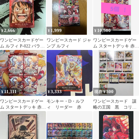
2,666
1,999
10,500
¥
¥
¥
ワンピースカードゲー
ワンピースカード ジャ
ワンピースカードゲー
ム ルフィ P-022 パラレ
ンプ ルフィ
ム スタートデッキ 赤い
ル プロモFILM RED
モンキー・D・ルフィ 5
個セット
11,111
3,333
300
¥
¥
現在 ¥
ワンピースカードゲー
モンキー・D・ルフ
ワンピースカード 謀
ム スタートデッキ 赤い
ィ リーダー 赤
略の王国 黒 コリー
モンキー・D・ルフィ 4
ダコロシアム
個セット