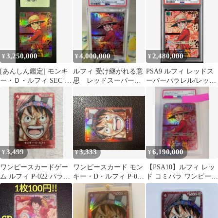
3,250,000
4,000,000
2,480,000
¥
¥
¥
[あんしん鑑定] モンキ
ルフィ 受け継がれる意
PSA9 ルフィ レッドス
ー・Ｄ・ルフィ SEC-
思 レッドスーパーコ
ーパーパラレル/レッド
RSP (レッドコミパラ)
ミパラ レッドコミ
コミパラ OP13-118
パラPSA9
3,499
3,333
6,190,000
¥
¥
¥
ワンピースカードゲー
ワンピースカード モン
【PSA10】ルフィ レッ
ム ルフィ P-022 パラレ
キー・D・ルフィ P-022
ド コミパラ ワンピース
ル プロモFILM RED
FILM RED プロモ
カード パラレル