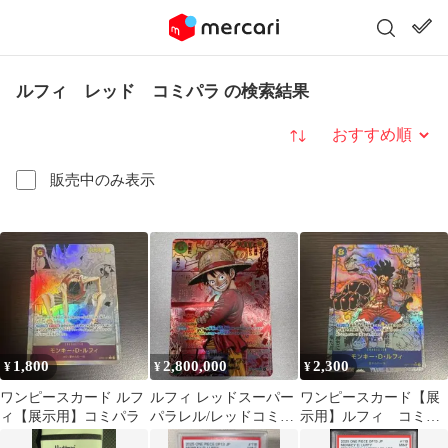
ルフィ レッド コミパラ の検索結果
並び替え
販売中のみ表示
1,800
2,800,000
2,300
¥
¥
¥
ワンピースカード ルフ
ルフィ レッドスーパー
ワンピースカード【展
ィ【展示用】コミパラ
パラレル/レッドコミパ
示用】ルフィ コミパ
ラ OP13-118
ラ