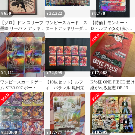
650
22,222
8,778
¥
¥
¥
【ゾロ】ドン スリーブ
ワンピースカード ス
【特価】モンキー・
墨絵 リーパラ デッキ
タートデッキリーダー
Ｄ・ルフィ(SR){赤}
パーツ 師弟の絆 緑 赤
31枚セット ルフィ
〈ST01-012〉[ブースタ
10枚
ゾロ＆サンジ エース
ーパック 新時代の主
＆ニューゲート サ
役] パラレル 尾田栄一
ボ 赤シャンクス ク
郎 サインルフィ サイン
ロコダイル 黒ティー
無し
チ 青バギー サカズ
キ
1,111
72,999
17,088
¥
¥
¥
ワンピースカードゲー
【10枚セット】ルフ
K*o様 ONE PIECE 受け
ム ST30-007 ポートガ
ィ パラレル 尾田栄一
継がれる意志 OP-13
ス・D・エース 4枚セッ
郎 ワンピースカード
BOX（再販未開封品
ト
ST01-012 サインなし
13,000
17,777
10,999
¥
¥
¥