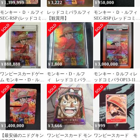
1,399,999
3,222
950,000
¥
¥
¥
モンキー・Ｄ・ルフィ
レッドコミパラルフィ
モンキー・Ｄ・ルフィ
SEC-RSP (レッドコミパ
【観賞用】
SEC-RSP (レッドコミパ
ラ) [OP13-118]
ラ) [OP13-118]
888,888
1,800
3,000,000
¥
¥
¥
ワンピースカードゲー
モンキー・D・ルフ
モンキー・Ｄルフィレ
ム モンキー・D・ルフ
ィ レッドコミパラ
ッドコミパラOP13-118
ィレッドコミパラ
観賞用
ブースターパック受け
継がれる意志
1,400,000
3,666
999
¥
¥
¥
【最安値のニドグキン
ワンピースカード モン
ワンピースカード モ