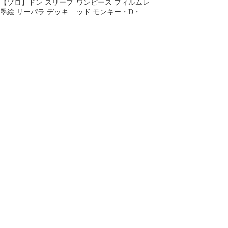
【ゾロ】ドン スリーブ
ワンピース フィルムレ
墨絵 リーパラ デッキ
ッド モンキー・D・ル
パーツ 師弟の絆 緑 赤
フィ 2枚 P-022
10枚