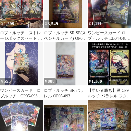
1,299
3,549
1,111
¥
¥
¥
ロブ・ルッチ ストレ
ロブ・ルッチ SR SP(ス
ワンピースカード ロ
ージボックスセット SR
ペシャルカード) OP03-
ブ・ルッチ EB04-048
OP05-093 パラレル
092
パラレル/ノーマル
555
888
1,100
¥
¥
¥
ワンピースカード ロ
ロブ・ルッチ SR パラ
【早い者勝ち】黒 CP9
ブルッチ OP05-093
レル OP05-093
ルッチ パラレル フクロ
SR
ウ プロモ 2枚 ワンピー
ス