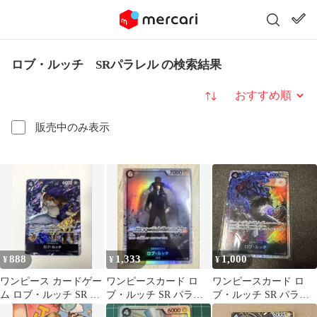
ロブ・ルッチ SRパラレル の検索結果
並び替え
販売中のみ表示
888
1,333
1,000
¥
¥
¥
ワンピース カードゲー
ワンピースカード ロ
ワンピースカード ロ
ム ロブ・ルッチ SR パ
ブ・ルッチ SR パラレ
ブ・ルッチ SR パラレ
ラレル
ル
ル