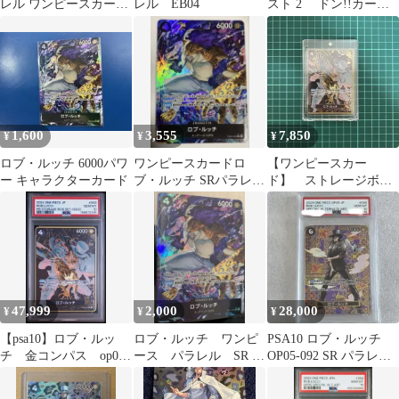
レル ワンピースカード
レル EB04
スト 2 ドン!!カー
エッグヘッドクライシ
ド ロブ・ルッチ
ス sr
1,600
3,555
7,850
¥
¥
¥
ロブ・ルッチ 6000パワ
ワンピースカードロ
【ワンピースカー
ー キャラクターカード
ブ・ルッチ SRパラレル
ド】 ストレージボッ
EB04-048 R4枚おまけ付
クスセット プロモ
ロブ・ルッチ 金コン
パス
47,999
2,000
28,000
¥
¥
¥
【psa10】ロブ・ルッ
ロブ・ルッチ ワンピ
PSA10 ロブ・ルッチ
チ 金コンパス op05
ース パラレル SR パ
OP05-092 SR パラレル
093 sr プロモ 即購入
ラレル エッグヘッド
ワンピースカード
◯
クライシス