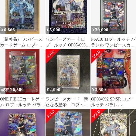
6,666
5,000
30,000
¥
¥
¥
（超美品）ワンピース
ワンピースカード ロ
PSA10 ロブ・ルッチ パ
カードゲーム ロブ・ル
ブ・ルッチ OP05-093
ラレル ワンピースカー
ッチ SP パラレル
SP SRパラレル
ドゲーム
6,500
2,000
3,500
現在 ¥
¥
¥
ONE PIECEカードゲー
ワンピースカード 新
OP03-092 SP SR ロブ・
ム ロブ・ルッチ パラレ
たなる皇帝 ロブ・ル
ルッチ パラレル
ル
ッチ SR パラレル