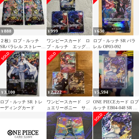
888
999
630
¥
¥
¥
２枚）ロブ・ルッチ
ワンピースカード ロ
ロブ・ルッチ SR パラ
SRパラレル ストレージ
ブ・ルッチ エッグヘ
レル OP03-092
ボックス OP05-093
ッド SRパラレル
SR2枚
3,100
2,222
5,594
¥
¥
¥
ロブ・ルッチ SR トレ
ワンピースカード ジ
ONE PIECEカード ロブ
ーディングカード
ュエリーボニー サン
ルッチ EB04-048 SR パ
ジ ロブルッチ SR パ
ラレル
ラレル セット