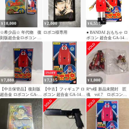
ARENA ユニアリ
10,000
2,000
6,530
¥
¥
¥
☆希少品☆ 年代物 復
ロボコ様専用
● BANDAI おもちゃ ロ
刻版超合金ロボコン 超
ボコン 超合金 GA-14R
金鋼ロボコン まとめ
復刻版「がんばれ!!ロ
ボコン」 開封品
5%OFF
7,880
7,315
1,000
¥
¥
¥
【中古保管品】復刻版
【中古】フィギュア ロ
R*o様 新品未開封 匠
超合金 ロボコン GA-
ボコン 超合金 GA-14R
魂 vol.7 ロボコン
14R 1999年 バンダイ 箱
復刻版「がんばれ!!ロ
ver2 レトロ フィギ
説明書付 がんばれ!!ロ
ボコン」
ュア
ボコン C-130