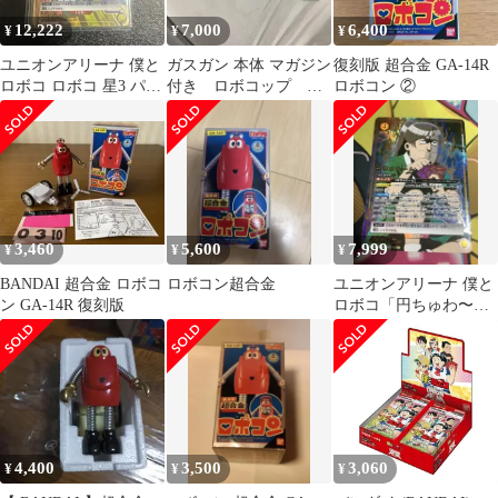
12,222
7,000
6,400
¥
¥
¥
ユニオンアリーナ 僕と
ガスガン 本体 マガジン
復刻版 超合金 GA-14R
ロボコ ロボコ 星3 パラ
付き ロボコップ ９
ロボコン ②
レル
３Ｒ－ＡＰ
3,460
5,600
7,999
¥
¥
¥
BANDAI 超合金 ロボコ
ロボコン超合金
ユニオンアリーナ 僕と
ン GA-14R 復刻版
ロボコ「円ちゅわ〜
ん」《パラレル》
SR★（スーパーレア
★）
4,400
3,500
3,060
¥
¥
¥