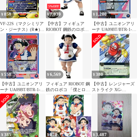
5%OFF
858
7,030
1,200
¥
¥
¥
VF-22S（マクシミリア
【中古】フィギュア
【中古】ユニオンアリ
ン・ジーナス）(R★)
RIOBOT 鋼鉄のロボコ
ーナ UA09BT/BTR-1-
{赤}〈MCR-1-091〉
DX版 「僕とロボコ」
053[SR★]：(キラ)モツ
[UA36BT]ユニオンアリ
オ
ーナ
550
6,569
380
¥
¥
¥
【中古】ユニオンアリ
フィギュア RIOBOT 鋼
【中古】レンジャーズ
ーナ UA09BT/BTR-1-
鉄のロボコ 「僕とロボ
ストライク XG-
046[SR]：(キラ)ロボコ
コ」【10日以内発送】
100[R]：ロボコン
385
870
3,487
¥
¥
¥