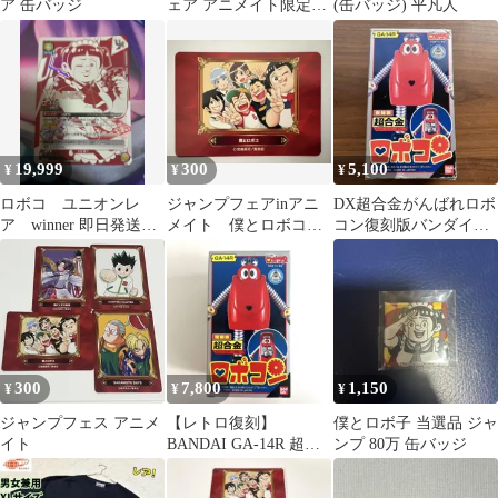
ア 缶バッジ
ェア アニメイト限定カ
(缶バッジ) 平凡人
ード
19,999
300
5,100
¥
¥
¥
ロボコ ユニオンレ
ジャンプフェアinアニ
DX超合金がんばれロボ
ア winner 即日発送可
メイト 僕とロボコ特
コン復刻版バンダイ
能‼️
典カード
GA-14R
300
7,800
1,150
¥
¥
¥
ジャンプフェス アニメ
【レトロ復刻】
僕とロボ子 当選品 ジャ
イト
BANDAI GA-14R 超合
ンプ 80万 缶バッジ
金 ロボコン