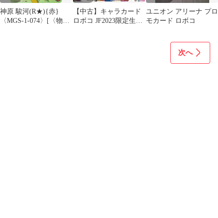
神原 駿河(R★){赤}
【中古】キャラカード
ユニオン アリーナ プロ
〈MGS-1-074〉[〈物
ロボコ JF2023限定生ブ
モカード ロボコ
語〉シリーズ]ユニオン
ロマイド＜5枚セット＞
アリーナ
「僕とロボコ」 ジャン
プフェスタ2023グッズ
次へ