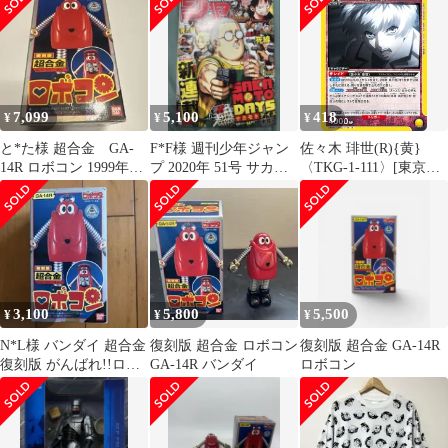
アリーナ
ン」【10日以内発送】
品
7,099
5,100
418
¥
¥
¥
と*た様 超合金 GA-
F*F様 週刊少年ジャン
佐々木 琲世(R){黄}
14R ロボコン 1999年
プ 2020年 51号 サカモ
〈TKG-1-111〉[東京喰
製 BANDAI
トデイズ 新連載
種トーキョーグール
【UA47ST】]ユニオン
アリーナ
3,100
5,800
5,500
¥
¥
¥
N*L様 バンダイ 超合金
復刻版 超合金 ロボコン
復刻版 超合金 GA-14R
復刻版 がんばれ!!ロボ
GA-14R バンダイ
ロボコン
コン GA-14R