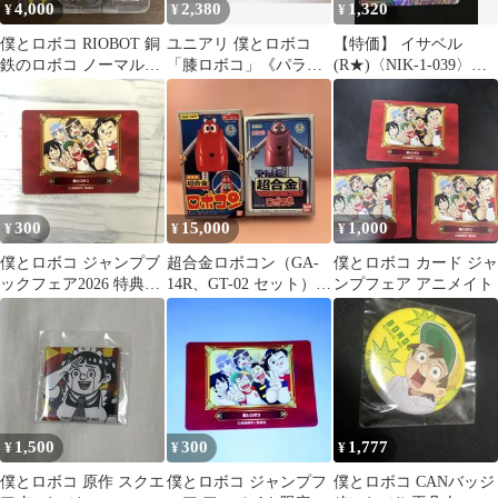
4,000
2,380
1,320
¥
¥
¥
僕とロボコ RIOBOT 銅
ユニアリ 僕とロボコ
【特価】 イサベル
鉄のロボコ ノーマル
「膝ロボコ」《パラレ
(R★)〈NIK-1-039〉
ver. フィギュア
ル》R★（レア★）３
[UA18BT]ユニオンアリ
枚セット
ーナ パラレル
300
15,000
1,000
¥
¥
¥
僕とロボコ ジャンプブ
超合金ロボコン（GA-
僕とロボコ カード ジャ
ックフェア2026 特典カ
14R、GT-02 セット）
ンプフェア アニメイト
ード
未開封・未使用
1,500
300
1,777
¥
¥
¥
僕とロボコ 原作 スクエ
僕とロボコ ジャンプフ
僕とロボコ CANバッジ