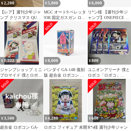
2,200
5,800
6,000
¥
¥
¥
【レア】週刊少年ジャ
MGC オート9 ベレッタ
リ*ン様 【週刊少年ジ
ンプ クリスマス QUO
93R 固定ガスガン ロボ
ャンプ】ONEPIECE フ
カード
コップ
ィルムRED・Ado特別
セット
1,222
8,000
800
¥
¥
¥
ジャンプショップ ミニ
バンダイ GA-14R 復刻
ユニオンアリーナ 僕と
ブロマイド 僕とロボコ
版 超合金 ロボコン が
ロボコ「ロボコ」
ロボコ ニョンタ
んばれ!!ロボコン 石ノ
SR（スーパーレア）4
森章太郎 東映 フィギュ
枚
ア ホビー
ITEXBZXY75EE-D-
A02-byebye
3,500
4,280
600
¥
¥
¥
超合金 ロボコン GA-
ロボコ フィギュア 未開
R*s様 週刊少年ジャン