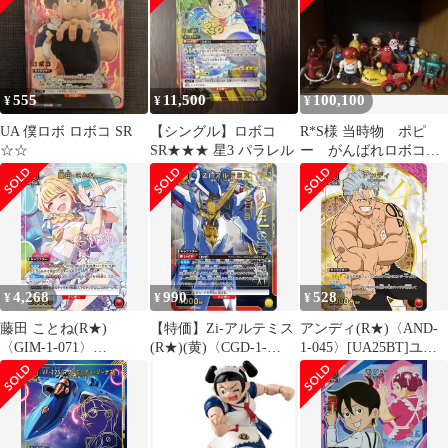
555
11,500
100,100
¥
¥
¥
UA 僕ロボ ロボコ SR
【シングル】ロボコ
R*S様 当時物 ポピ
☆☆
SR★★★ 星3 パラレル
ー がんばれロボコ
ン 超合金 まとめセ
ット
4,268
990
528
¥
¥
¥
藤田 ことね(R★)
【特価】Zi-アルテミス
アンディ(R★)〈AND-
〈GIM-1-071〉
(R★)(黄)〈CGD-1-
1-045〉[UA25BT]ユニ
[UA27BT]ユニオンアリ
032〉[UA34BT]ユニオ
オンアリーナ
ーナ
ンアリーナ B