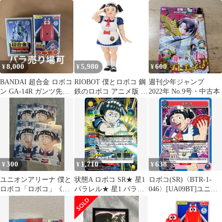
ボコン記事セット
ナイツ Vol.2]ユニオン
おしゃべりレコード 別
アリーナ
冊テレビランド4号ふろ
く /5
8,000
5,980
600
¥
¥
¥
BANDAI 超合金 ロボコ
RIOBOT 僕とロボコ 鋼
週刊少年ジャンプ
ン GA-14R ガンツ先生
鉄のロボコ アニメ版 ア
2022年 No.9号・中古本
GT-05 超合金
クションフィギュア
300
1,710
638
¥
¥
¥
ユニオンアリーナ 僕と
状態A ロボコ SR★ 星1
ロボコ(SR)〈BTR-1-
ロボコ「ロボコ」《プ
パラレル★ 星1 パラレ
046〉[UA09BT]ユニオ
ロモーションカード》
ル 星2 パラレル
ンアリーナ
４枚セット 青
UA09BT/BTR-1-023 ユ
ニオンアリーナ UNION