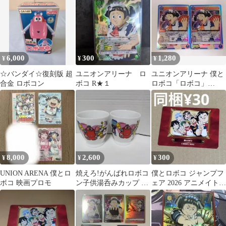
6,000
300
1,280
¥
¥
¥
☆バンダイ☆復刻版 超
ユニオンアリーナ ロ
ユニオンアリーナ 僕と
合金 ロボコン
ボコ R★１
ロボコ「ロボコ」
SR（スーパーレア）２
枚セット 青
8,000
2,600
300
¥
¥
¥
UNION ARENA 僕とロ
焼えろ!がんばれロボコ
僕とロボコ ジャンプフ
ボコ 映画プロモ
ン子供湯呑みカップ 陶
ェア 2026 アニメイト
器製 2個 昭和レトロ
特典 カード ①