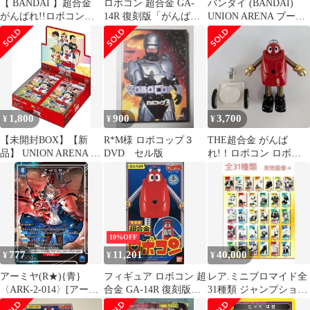
【 BANDAI 】超合金
ロボコン 超合金 GA-
バンダイ (BANDAI)
がんばれ!!ロボコン
14R 復刻版「がんば
UNION ARENA ブース
GA-14R 復刻版
れ!!ロボコン」
ターパック 僕とロボコ
【UA09BT】BOX 新品
未開封
1,800
900
3,700
¥
¥
¥
【未開封BOX】【新
R*M様 ロボコップ３
THE超合金 がんば
品】 UNION ARENA 僕
DVD セル版
れ!！ロボコン ロボコ
とロボコ ブースターパ
ン バンダイ（復刻
ック UA09BT BOX 倉
版）
庫
10%OFF
777
11,201
40,000
¥
¥
¥
アーミヤ(R★){青}
フィギュア ロボコン 超
レア.ミニブロマイド全
〈ARK-2-014〉[アーク
合金 GA-14R 復刻版
31種類 ジャンプショッ
ナイツ Vol.2]ユニオン
「がんばれ!!ロボコ
プ池袋 2024年 入手困難