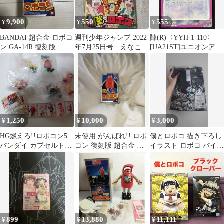
9,900
550
555
¥
¥
¥
BANDAI 超合金 ロボコ
週刊少年ジャンプ 2022
陣(R)〈YYH-1-110〉
ン GA-14R 復刻版
年7月25日号 えなこ
[UA21ST]ユニオンアリ
僕とロボコ ONEPIEC
ーナ ユニアリ 幽遊白書
1,250
10,000
3,000
¥
¥
¥
HG燃えろ!!ロボコン5
未使用 がんばれ!! ロボ
僕とロボコ 描き下ろし
バンダイ カプセルトイ
コン 復刻版 超合金 バ
イラスト ロボコ バイク
5種類（ロボコンは欠
ンダイ 1999年製造 日本
ver ホログラムTシャツ
品）
製
899
13,880
11,111
¥
¥
¥