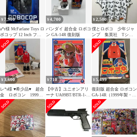
7,900
4,700
2,500
¥
¥
¥
a*r様 McFarlane Toys ロ
バンダイ 超合金 ロボコ
僕とロボコ 少年ジャ
ボコップ 12 Inch フィ
ン GA-14R 復刻版
ンプ 集英社 Tシャ
ギュア
ツ 白 ホワイト 半
袖 夏 ロボコ
3,600
710
5,499
¥
¥
¥
レ*s様 ♥希少品♥ 超合
【中古】ユニオンアリ
復刻版 超合金 ロボコン
金 ロボコン 1999年
ーナ UA09BT/BTR-1-
GA-14R（1999年製・
製 復刻版 バンダイ
038[SR]：(キラ)ボンド
BANDAI）