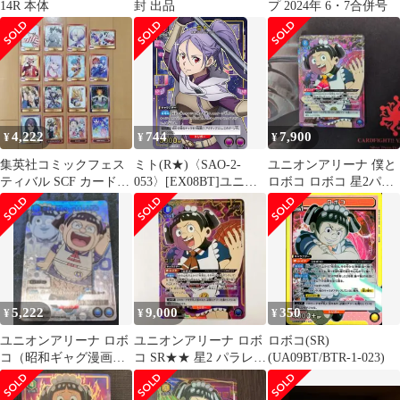
14R 本体
封 出品
プ 2024年 6・7合併号
4,222
744
7,900
¥
¥
¥
集英社コミックフェス
ミト(R★)〈SAO-2-
ユニオンアリーナ 僕と
ティバル SCF カード
053〉[EX08BT]ユニオ
ロボコ ロボコ 星2パラ
ジャンプフェア アニメ
ンアリーナ
レル
イト 特典
5,222
9,000
350
¥
¥
¥
ユニオンアリーナ ロボ
ユニオンアリーナ ロボ
ロボコ(SR)
コ（昭和ギャグ漫画の
コ SR★★ 星2 パラレル
(UA09BT/BTR-1-023)
世界線）
僕とロボコ