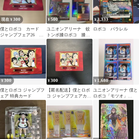
300
500
3,333
現在 ¥
¥
¥
僕とロボコ カード
ユニオンアリーナ 蚊
ロボコ パラレル
ジャンプフェア26 ア
トンボ膝ロボコ 膝ロ
ニメイト特典
ボコ ロボコ
300
300
1,680
¥
¥
¥
僕とロボコ ジャンプフ
【匿名配送】僕とロボ
ユニオンアリーナ 僕と
ェア 特典カード
コ ジャンプフェアカー
ロボコ「モツオ」
ド
SR（スーパーレア）４
枚セット