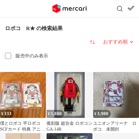
ロボコ R★ の検索結果
並び替え
販売中のみ表示
333
5,800
3,980
¥
¥
¥
僕とロボコ 平ロボコ
復刻版 超合金 ロボコン
ユニオンアリーナ ロ
SCFカード 特典 アニメ
GA-14R
ボコ 未開封
イト レア