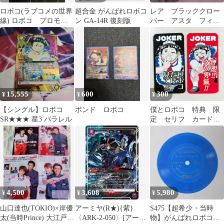
ロボコ(ラブコメの世界
超合金 がんばれロボコ
レア ブラッククロー
線) ロボコ プロモ
ン GA-14R 復刻版
バー アスタ フィギ
僕とロボコ ユニオン
ュア 僕とロボコ フ
アリーナ
ィギュア 2点セット
15,555
600
300
¥
¥
¥
【シングル】ロボコ
ボンド ロボコ
僕とロボコ 特典 限
SR★★★ 星3 パラレル
定 セリフ カード
ノベルティ ロボコ
キャラクター 非売品
4,500
3,608
5,980
¥
¥
¥
山口達也(TOKIO)×岸優
アーミヤ(R★){紫}
S475【超希少・当時
太(当時Prince) 大江戸ロ
〈ARK-2-050〉[アーク
物】がんばれロボコン