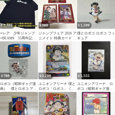
2,380
300
1,599
¥
¥
¥
⭐レア 少年ジャンプ
ジャンプフェア 2026 ア
僕とロボコ ロボコ フィ
×BEAMS 55周年記念
ニメイト 特典カード ト
ギュア
コラボ『僕とロボ
レカ
コ』 T XL黒
780
3,280
5,555
¥
¥
¥
ロボコ（昭和ギャグ漫
ユニオンアリーナ 僕と
ユニオンアリーナ ロ
画） 僕とロボコ アク
ロボコ「ロボコ」《パ
ボコ（昭和ギャグ漫画
リルクリップスタンド
ラレル》SR★★（スー
の世界線）
パーレア★★）