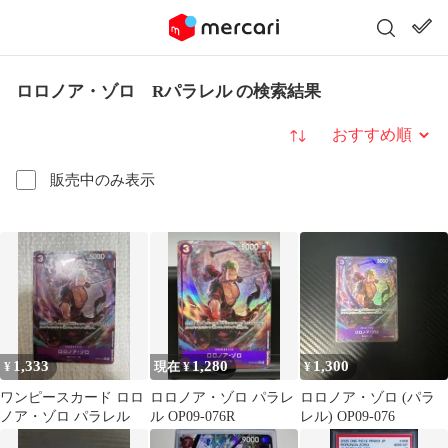
ロロノア・ゾロ Rパラレル の検索結果
並び替え
販売中のみ表示
1,333
1,280
1,300
¥
現在 ¥
¥
ワンピースカード ロロ
ロロノア・ゾロ パラレ
ロロノア・ゾロ (パラ
ノア・ゾロ パラレル
ル OP09-076R
レル) OP09-076