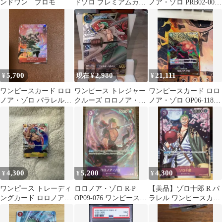
ンドワン プロモ
ドゾロ プレミアムカー
ノア・ゾロ PRB02-006
ドコレクション R パラ
R パラレル
レル
5,700
2,980
21,111
¥
現在 ¥
¥
ワンピースカード ロロ
ワンピース トレジャー
ワンピースカード ロロ
ノア・ゾロ パラレル
クルーズ ロロノア・ゾ
ノア・ゾロ OP06-118
⭐︎
ロ TW3-55 PHR
SEC
4,300
5,200
4,300
¥
¥
¥
ワンピース トレーディ
ロロノア・ゾロ R-P
【美品】ゾロ十郎 R パ
ングカード ロロノア・
OP09-076 ワンピースカ
ラレル ワンピースカー
ゾロ
ード プレミアムブー
ド
スター