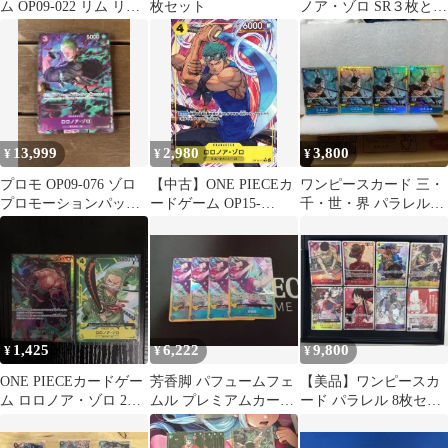
ム OP09-022 リム リー
枚セット
ノア・ゾロ SR３枚とR
ダーパラレル
の4枚セット
13,999
2,980
3,800
¥
¥
¥
プロモ OP09-076 ゾロ
【中古】ONE PIECEカ
ワンピースカード 三・
プロモーションパック
ードゲーム OP15-
千・世・界 パラレル
EX パラレル マッチン
113[SR]：(パラレル)ロ
OP03-057 4枚セット
グ
ロノア・ゾロ
1,425
6,222
9,800
¥
¥
¥
ONE PIECEカードゲー
芳香脚 パフュームフェ
【美品】ワンピースカ
ム ロロノア・ゾロ 2枚
ムル プレミアムカード
ード パラレル 8枚セッ
セット
コレクション プロモ パ
ト ゾロルフィウタ他
ラレル 4枚