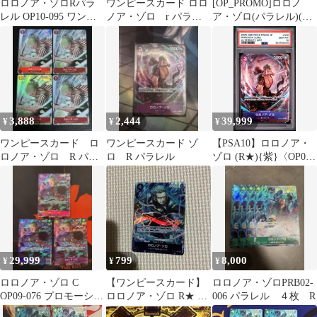
ロロノア・ゾロRパラ
ワンピースカード ロロ
[OP_PROMO]ロロノ
レル OP10-095 ワンピ
ノア・ゾロ r パラレ
ア・ゾロ(パラレル)(背
ースカード01
ル 緑
景緑)【R】EB02-
019(illust:tatsuya)
ITKPV4AXEG9C
3,888
2,444
39,999
¥
¥
¥
ワンピースカード ロ
ワンピースカード ゾ
【PSA10】ロロノア・
ロノア・ゾロ R パラ
ロ R パラレル
ゾロ (R★){紫}〈OP09-
レル 4枚セット
076〉[プレミアムブー
OP14-015
スター ONE PIECE
CARD THE BEST
vol.2【PRB-02】] パラ
レル
29,999
799
8,000
¥
¥
¥
ロロノア・ゾロ C
【ワンピースカード】
ロロノア・ゾロPRB02-
OP09-076 プロモーショ
ロロノア・ゾロ R★ 王
006 パラレル ４枚 R
ンパックEX Vol.2 3枚
族の血統 OP10-095