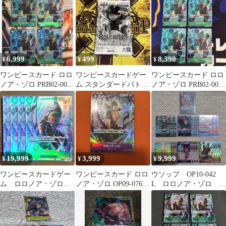
6,999
499
8,390
¥
¥
¥
ワンピースカード ロロ
ワンピースカードゲー
ワンピースカード ロロ
ノア・ゾロ PRB02-006
ム スタンダードバトル
ノア・ゾロ PRB02-006
パラレル
パックVol.16 未開封 大
パラレル 4枚セット
会限定品
19,999
3,999
9,999
¥
¥
¥
ワンピースカードゲー
ワンピースカード ロロ
ウソップ OP10-042
ム ロロノア・ゾロ
ノア・ゾロ OP09-076 R
L ロロノア・ゾロ
ロロノアゾロ R パ
パラレル
OP10-095 青黒ウソッ
ラレル 4枚セット
プ