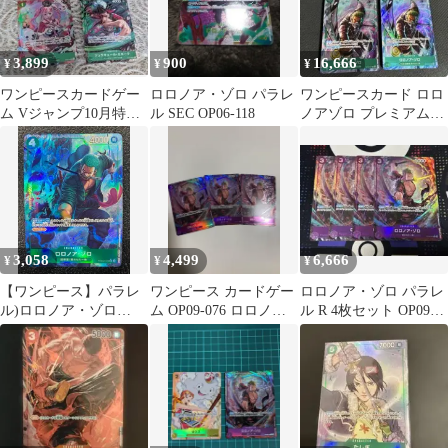
3,899
900
16,666
¥
¥
¥
ワンピースカードゲー
ロロノア・ゾロ パラレ
ワンピースカード ロロ
ム Vジャンプ10月特大
ル SEC OP06-118
ノアゾロ プレミアムカ
号SPパック 3枚セット
ードコレクション プロ
開封済未使用
モ 4枚
3,058
4,499
6,666
¥
¥
¥
【ワンピース】パラレ
ワンピース カードゲー
ロロノア・ゾロ パラレ
ル)ロロノア・ゾロ
ム OP09-076 ロロノ
ル R 4枚セット OP09-
PRB02-006 R☆
ア・ゾロ R★ パラレル
076
3枚