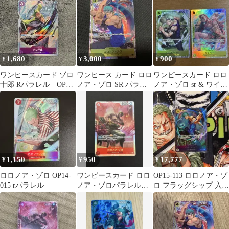
1,680
3,000
900
¥
¥
¥
ワンピースカード ゾロ
ワンピース カード ロロ
ワンピースカード ロロ
十郎 Rパラレル OP05-
ノア・ゾロ SR パラレ
ノア・ゾロ sr & ワイパ
067 L1
ル OP15-113
ー SR パラレル OP15
1,150
950
17,777
¥
¥
¥
ロロノア・ゾロ OP14-
ワンピースカード ロロ
OP15-113 ロロノア・ゾ
015 rパラレル
ノア・ゾロパラレル
ロ フラッグシップ 入賞
ST21-015
プロモ ベスト8