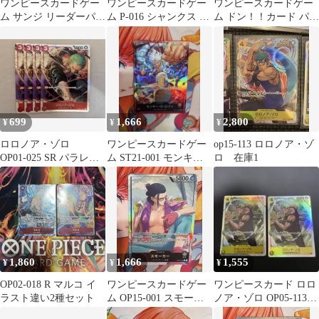
ワンピースカードゲー
ワンピースカードゲー
ワンピースカードゲー
ム サンジ リーダーパラ
ム P-016 シャンクス 2
ム ドン！！カード パラ
レル OP12-041 6枚セッ
枚セット
レル エース
ト
699
1,666
2,800
¥
¥
¥
ロロノア・ゾロ
ワンピースカードゲー
op15-113 ロロノア・ゾ
OP01-025 SR パラレ
ム ST21-001 モンキ
ロ 在庫1
ル 4枚 赤 ロマンス
ー・D・ルフィ リーダ
ドーン
ー 限定品
1,860
1,666
1,555
¥
¥
¥
OP02-018 R マルコ イ
ワンピースカードゲー
ワンピースカード ロロ
ラスト違い2種セット
ム OP15-001 スモーカ
ノア・ゾロ OP05-113
ー リーダーパラレル
SR 2枚