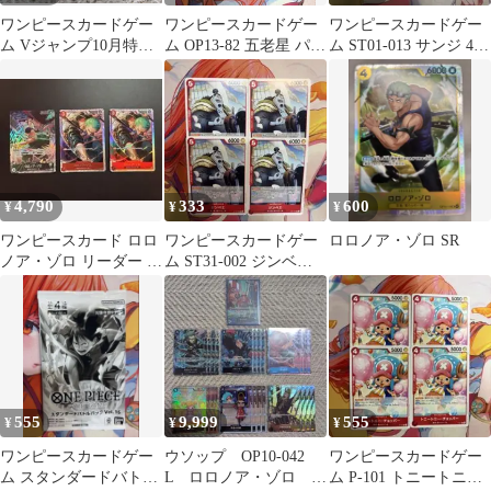
ワンピースカードゲー
ワンピースカードゲー
ワンピースカードゲー
ム Vジャンプ10月特大
ム OP13-82 五老星 パラ
ム ST01-013 サンジ 4枚
号SPパック 3枚セット
レル
セット
開封済未使用
4,790
333
600
¥
¥
¥
ワンピースカード ロロ
ワンピースカードゲー
ロロノア・ゾロ SR
ノア・ゾロ リーダー パ
ム ST31-002 ジンベエ 4
ラレル 他
枚セット
555
9,999
555
¥
¥
¥
ワンピースカードゲー
ウソップ OP10-042
ワンピースカードゲー
ム スタンダードバトル
L ロロノア・ゾロ
ム P-101 トニートニ