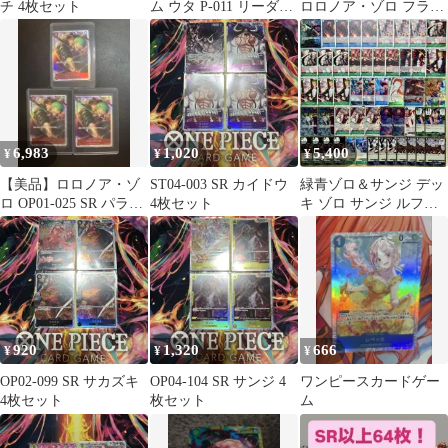
チ 4枚セット
ム ウタ P-011 リーダー
ロロノア・ゾロ フラッ
カード 限定品
グシップ OP15-113 未
開封
6,983
1,020
5,400
¥
¥
¥
【美品】ロロノア・ゾ
ST04-003 SR カイドウ
緑青ゾロ＆サンジ デッ
ロ OP01-025 SR パラレ
4枚セット
キ ゾロ サンジ ルフィ
ル 3枚セット
SECシークレット パラ
レル多数
920
1,320
666
¥
¥
¥
OP02-099 SR サカズキ
OP04-104 SR サンジ 4
ワンピースカードゲー
4枚セット
枚セット
ム