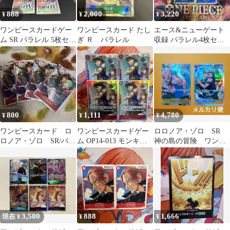
888
2,000
3,220
¥
¥
¥
ワンピースカードゲー
ワンピースカード たし
エース&ニューゲート
ム SR パラレル 5枚セッ
ぎ Ｒ パラレル
収録 パラレル4枚セッ
ト SR
ト
800
1,111
4,780
¥
¥
¥
ワンピースカード ロ
ワンピースカードゲー
ロロノア・ゾロ SR
ロノア・ゾロ SR/パラ
ム OP14-013 モンキ
神の島の冒険 ワンピ
レル 赤 OP01-025
ー・D・ルフィ SR 4枚
ースカードゲーム 麦
セット
わらの一味
3,500
888
1,666
現在 ¥
¥
¥