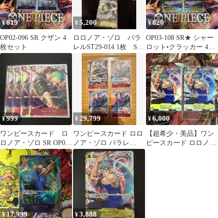
819
5,200
820
¥
¥
¥
OP02-096 SR クザン 4
ロロノア・ゾロ パラ
OP03-108 SR★ シャー
枚セット
レルST29-014 1枚 SR
ロット•クラッカー 4枚
ST29-014 4枚
セット
999
29,799
6,000
¥
¥
¥
ワンピースカード ロ
ワンピースカード ロロ
【超希少・美品】ワン
ロノア・ゾロ SR OP01-
ノア・ゾロ パラレ
ピースカード ロロノ
025 4枚セット
ル/SR 4枚セット
ア・ゾロ SR パラレル 2
枚セット
17,999
3,888
¥
¥