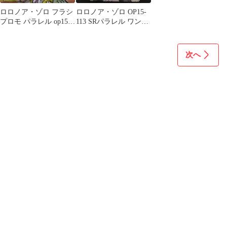
ロロノア・ゾロ フラシ
ロロノア・ゾロ OP15-
プロモ パラレル op15-
113 SRパラレル ワンピ
113 sr 1枚 未開封
ースカードゲーム
次へ