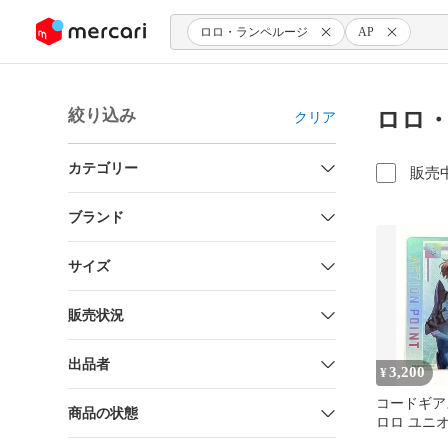
ンツにスキップ
ロロ・ランペルージ
AP
絞り込み
ロロ・
クリア
カテゴリー
販売
ブランド
サイズ
販売状況
出品者
3,200
¥
コードギア
商品の状態
ロロ ユニ