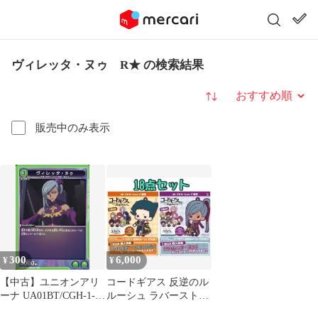
ヴィレッタ・ヌゥ R★ の検索結果
並び替え
販売中のみ表示
300
6,000
¥
¥
【中古】ユニオンアリ
コードギアス 反逆のル
ーナ UA01BT/CGH-1-
ルーシュ ラバーストラ
049[C]：ヴィレッタ・
ップ コンプ 限定 セッ