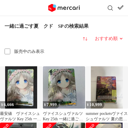
一緒に過ごす夏 クド SP の検索結果
並び替え
販売中のみ表示
6,666
7,999
10,999
¥
¥
¥
最安値 ヴァイスシュ
ヴァイスシュヴァルツ
summer pocketsヴァイス
ヴァルツ Key 25th 一緒
Key 25th 一緒に過ごす
シュヴァルツ 夏の思い
に過ごす夏 クド SP
夏 クド SP
出 紬SP