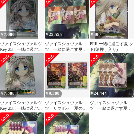
7,000
25,555
300
¥
¥
¥
ヴァイスシュヴァルツ
ヴァイスシュヴァル
PRR 一緒に過ごす夏 ク
Key 25th 一緒に過ごす
ツ 一緒に過ごす夏
ド(箔押し入り)
夏 クド SP
RRR d版 3枚
7,500
9,300
24,444
¥
¥
¥
ヴァイスシュヴァルツ
ヴァイスシュヴァル
ヴァイスシュヴァル
Key 25th 一緒に過ごす
ツ サマポケ 夏の思
ツ 一緒に過ごす夏
夏 クド SP
い出 紬 SP サイ
RRR b版 3枚
ン 2枚 最終値下げ