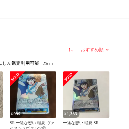
並び替え
んしん鑑定利用可能
25cm
999
1,333
¥
¥
い
SR 一途な想い 瑠夏 ヴァ
一途な想い 瑠夏 SR
イスシュヴァルツ②