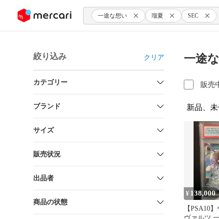
ンツにスキップ
一途な想い
瑠夏
SEC
絞り込み
一途な
クリア
カテゴリー
販売
ブランド
新品、未
サイズ
販売状況
出品者
138,000
¥
商品の状態
【PSA10
ヴァルツ 