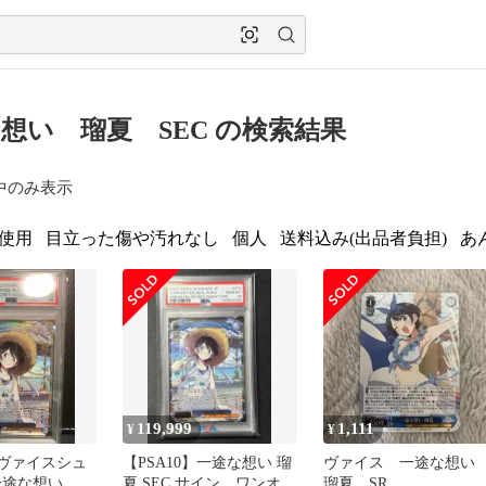
想い 瑠夏 SEC の検索結果
中のみ表示
使用
目立った傷や汚れなし
個人
送料込み(出品者負担)
あ
119,999
1,111
¥
¥
】ヴァイスシュ
【PSA10】一途な想い 瑠
ヴァイス 一途な想
一途な想い 瑠
夏 SEC サイン ワンオー
瑠夏 SR