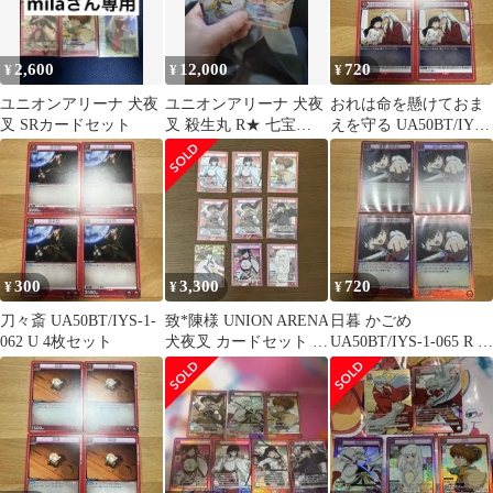
2,600
12,000
720
¥
¥
¥
ユニオンアリーナ 犬夜
ユニオンアリーナ 犬夜
おれは命を懸けておま
叉 SRカードセット
叉 殺生丸 R★ 七宝
えを守る UA50BT/IYS-
SR★★サイン セット
1-076 U 4枚セット
300
3,300
720
¥
¥
¥
刀々斎 UA50BT/IYS-1-
致*陳様 UNION ARENA
日暮 かごめ
062 U 4枚セット
犬夜叉 カードセット ま
UA50BT/IYS-1-065 R 4
とめ売り
枚セット