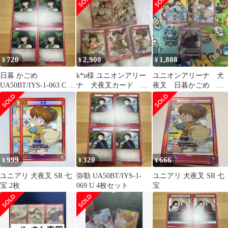
キ40+12+10枚
イズ 幾何学柄 独創的
まけ付
モダン 緑系 SR 1221-
00724
720
2,900
1,888
¥
¥
¥
日暮 かごめ
k*u様 ユニオンアリー
ユニオンアリーナ 犬
UA50BT/IYS-1-063 C 4
ナ 犬夜叉カード 殺
夜叉 日暮かごめ 七
枚セット
生丸Rパラレル 他SR4
宝 弥勒 sr 3枚セット
枚セット
999
320
666
¥
¥
¥
ユニアリ 犬夜叉 SR 七
弥勒 UA50BT/IYS-1-
ユニアリ 犬夜叉 SR 七
宝 2枚
069 U 4枚セット
宝