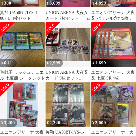
300
3,699
4,899
¥
¥
¥
冥加 UA50BT/IYS-1-
UNION ARENA 犬夜叉
ユニオンアリーナ 犬夜
067 U 4枚セット
カード 7枚セット sr
叉 パラレル含む5枚セ
ット
6,111
2,999
1,699
¥
¥
¥
遊戯王 ラッシュデュエ
UNION ARENA 犬夜叉
ユニオンアリーナ 犬夜
ル 七宝船 シークレット
カード 9枚セット
叉 七宝 SR 4枚
【SR☆.SR.AP他】
3,200
2,320
2,000
¥
¥
¥
ユニオンアリーナ 犬夜
弥勒 UA50BT/IYS-1-
ユニオンアリーナ 犬