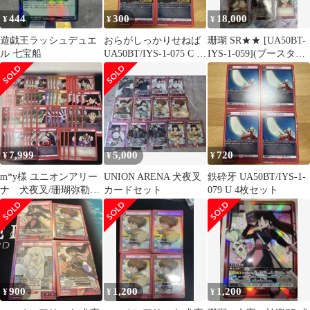
444
300
18,000
¥
¥
¥
遊戯王ラッシュデュエ
おらがしっかりせねば
珊瑚 SR★★ [UA50BT-
ル 七宝船
UA50BT/IYS-1-075 C 4
IYS-1-059](ブースター
枚セット
パック犬夜叉
7,999
5,000
720
¥
¥
¥
m*y様 ユニオンアリー
UNION ARENA 犬夜叉
鉄砕牙 UA50BT/IYS-1-
ナ 犬夜叉/珊瑚弥勒デ
カードセット
079 U 4枚セット
ッキパーツ
900
1,200
1,200
¥
¥
¥