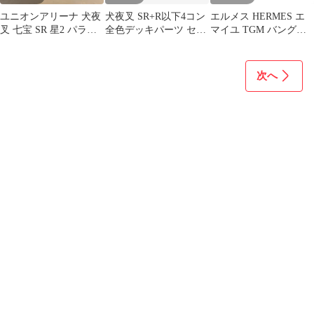
ユニオンアリーナ 犬夜
犬夜叉 SR+R以下4コン
エルメス HERMES エ
叉 七宝 SR 星2 パラレ
全色デッキパーツ セミ
マイユ TGM バングル
ル サイン
コンプ ユニオンアリー
七宝焼 馬 ホース 紺 ネ
ナユニアリ
イビー
次へ