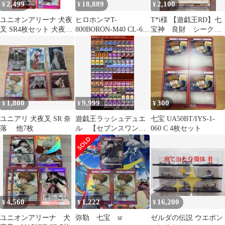
2,499
18,889
2,100
¥
¥
¥
ユニオンアリーナ 犬夜
ヒロホンマT-
T*i様 【遊戯王RD】七
叉 SR4枚セット 犬夜叉
800BORON-M40 CL-606
宝神 良財 シークレ
鋼牙 珊瑚 七宝
黒七宝焼き刻印
ットレア
1,800
9,999
300
¥
¥
¥
ユニアリ 犬夜叉 SR 奈
遊戯王ラッシュデュエ
七宝 UA50BT/IYS-1-
落 他7枚
ル 【セブンスワンダ
060 C 4枚セット
ー+マジカルセブンス】
デッキ 95枚
4,560
1,222
16,200
¥
¥
¥
ユニオンアリーナ 犬
弥勒 七宝 sr
ゼルダの伝説 ウエポン