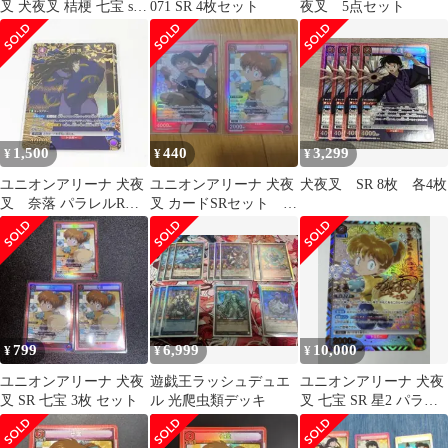
叉 犬夜叉 桔梗 七宝 sr
071 SR 4枚セット
夜叉 5点セット
セット
1,500
440
3,299
¥
¥
¥
ユニオンアリーナ 犬夜
ユニオンアリーナ 犬夜
犬夜叉 SR 8枚 各4枚
叉 奈落 パラレルR
叉 カードSRセット 七
七宝SR
宝 鋼牙
799
6,999
10,000
¥
¥
¥
ユニオンアリーナ 犬夜
遊戯王ラッシュデュエ
ユニオンアリーナ 犬夜
叉 SR 七宝 3枚 セット
ル 光爬虫類デッキ
叉 七宝 SR 星2 パラレ
ル サイン