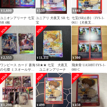
1,600
555
444
¥
¥
¥
ユニオンアリーナ 七宝
ユニアリ 犬夜叉 SR 七
七宝(SR){赤}〈IYS-1-
SR 4枚
宝
061〉[犬夜叉
【UA50BT】]ユニアリ
2,555
11,111
300
¥
¥
¥
ワンピース カード 蒼海
SR★★ 七宝 犬夜叉
飛来骨 UA50BT/IYS-1-
の七傑 ミスオールサン
ユニオンアリーナ
080 C
デー ボア・ハンコック
SR
1,299
499
450
¥
¥
¥