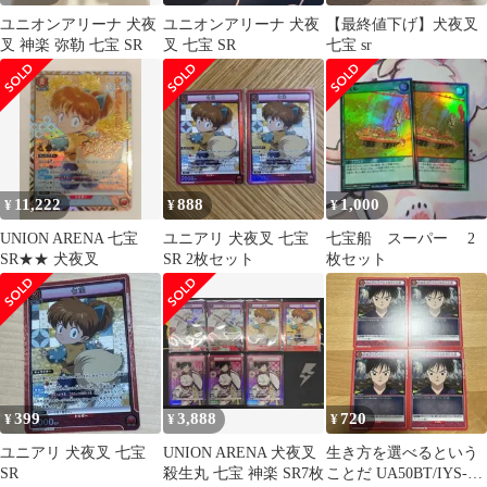
ユニオンアリーナ 犬夜
ユニオンアリーナ 犬夜
【最終値下げ】犬夜叉
叉 神楽 弥勒 七宝 SR
叉 七宝 SR
七宝 sr
11,222
888
1,000
¥
¥
¥
UNION ARENA 七宝
ユニアリ 犬夜叉 七宝
七宝船 スーパー 2
SR★★ 犬夜叉
SR 2枚セット
枚セット
399
3,888
720
¥
¥
¥
ユニアリ 犬夜叉 七宝
UNION ARENA 犬夜叉
生き方を選べるという
SR
殺生丸 七宝 神楽 SR7枚
ことだ UA50BT/IYS-1-