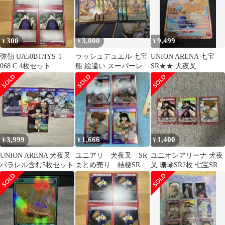
300
3,000
9,499
¥
¥
¥
弥勒 UA50BT/IYS-1-
ラッシュデュエル 七宝
UNION ARENA 七宝
068 C 4枚セット
船 絵違い スーパーレア
SR★★ 犬夜叉
３枚
3,999
1,666
1,400
¥
¥
¥
UNION ARENA 犬夜叉
ユニアリ 犬夜叉 SR
ユニオンアリーナ 犬夜
パラレル含む5枚セット
まとめ売り 桔梗SR 七
叉 珊瑚SR2枚 七宝SR1
宝SR 鋼牙SR りんSR
枚 計3枚セット