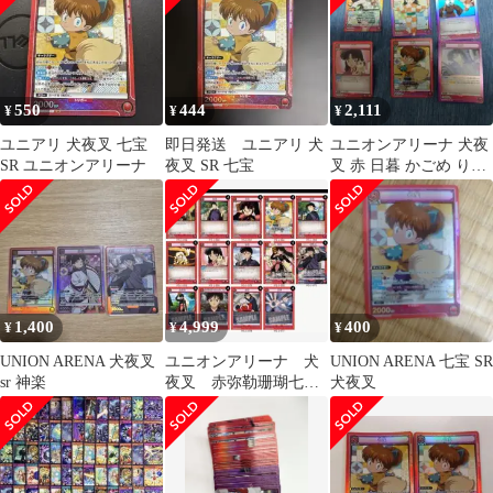
550
444
2,111
¥
¥
¥
ユニアリ 犬夜叉 七宝
即日発送 ユニアリ 犬
ユニオンアリーナ 犬夜
SR ユニオンアリーナ
夜叉 SR 七宝
叉 赤 日暮 かごめ り
ん 七宝 sr セット
1,400
4,999
400
¥
¥
¥
UNION ARENA 犬夜叉
ユニオンアリーナ 犬
UNION ARENA 七宝 SR
sr 神楽
夜叉 赤弥勒珊瑚七宝
犬夜叉
デッキ+パーツ4コン