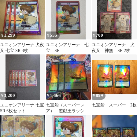
1,299
555
700
¥
¥
¥
ユニオンアリーナ 犬夜
ユニオンアリーナ 七
ユニオンアリーナ 犬
叉 七宝 SR 3枚
宝 SR
夜叉 神無 SR 2枚
七宝 SR1枚
3,200
1,666
899
¥
¥
¥
ユニオンアリーナ 七宝
七宝船（スーパーレ
七宝船 スーパー 2枚
SR 6枚セット
ア） 遊戯王ラッシュ
デュエル