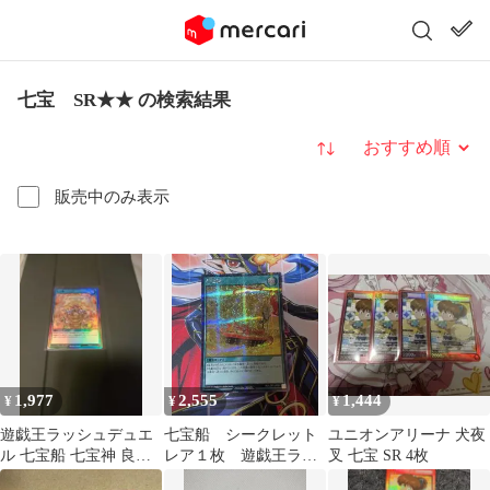
七宝 SR★★ の検索結果
並び替え
販売中のみ表示
1,977
2,555
1,444
¥
¥
¥
遊戯王ラッシュデュエ
七宝船 シークレット
ユニオンアリーナ 犬夜
ル 七宝船 七宝神 良財
レア１枚 遊戯王ラッ
叉 七宝 SR 4枚
絵違い プロモ SR
シュデュエル