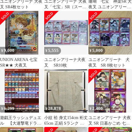
ユニオンアリーナ 犬夜
ユニオンアリーナ 犬夜
珊瑚 七宝 神楽SR 犬
叉 SR4枚セット
叉「七宝」SR（スーパ
夜叉 ユニオンアリーナ
ーレア）4枚セット
ユニアリ
9,000
5,555
5,000
¥
¥
¥
UNION ARENA 七宝
ユニオンアリーナ犬夜
ユニオンアリーナ 犬
SR★★ 犬夜叉
叉 SR10枚
夜叉 SR 8枚セット
6,299
28,878
2,400
¥
¥
¥
遊戯王ラッシュデュエ
小紋 袷 身丈154cm 裄丈
ユニオンアリーナ 犬夜
ル 【大連撃竜ドラギ
65cm 正絹 Sランク イ
叉 SR 日暮かごめ 七宝
アス・バースト】デッ
ンフォーマル 広衿 Sサ
奈落 神楽 まとめ売 お