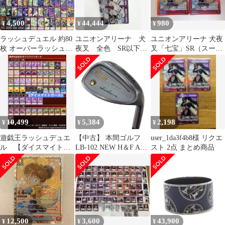
4,500
44,444
980
¥
¥
¥
ラッシュデュエル 約80
ユニオンアリーナ 犬
ユニオンアリーナ 犬夜
枚 オーバーラッシュレ
夜叉 全色 SR以下4
叉「七宝」SR（スーパ
ア シークレット ウルト
コン
ーレア）２枚セット
ラ
10,499
5,384
2,198
¥
¥
¥
遊戯王ラッシュデュエ
【中古】 本間ゴルフ
user_1da3f4b8様 リクエ
ル 【ダイスマイトガ
LB-102 NEW H＆F AW
スト 2点 まとめ商品
ール】デッキ
黒七宝 ウェッジ WG リ
40+6+11枚
シャフト (フレックス
その他) メンズ 男性用
右利き 右用 Cランク ゴ
ルフクラブ
12,500
3,600
43,900
¥
¥
¥