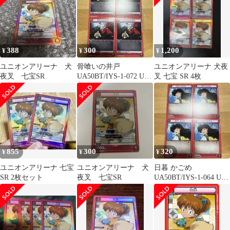
388
300
1,200
¥
¥
¥
ユニオンアリーナ 犬
骨喰いの井戸
ユニオンアリーナ 犬夜
夜叉 七宝SR
UA50BT/IYS-1-072 U 2
叉 七宝 SR 4枚
枚セット
855
300
320
¥
¥
¥
ユニオンアリーナ 七宝
ユニオンアリーナ 犬
日暮 かごめ
SR 2枚セット
夜叉 七宝SR
UA50BT/IYS-1-064 U 4
枚セット