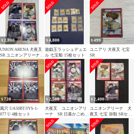
073 U 4枚セット
2,000
4,800
499
¥
¥
¥
UNION ARENA 犬夜叉
遊戯王ラッシュデュエ
ユニアリ 犬夜叉 七宝
SR ユニオンアリーナ
ル 七宝船 15枚セット
SR
弥勒 七宝 奈落 神
楽
720
2,500
2,400
¥
¥
¥
風穴 UA50BT/IYS-1-
犬夜叉 ユニオンアリ
ユニオンアリーナ 犬
077 U 4枚セット
ーナ SR 日暮かごめ
夜叉 七宝 弥勒 SRセッ
神楽 七宝 奈落
ト