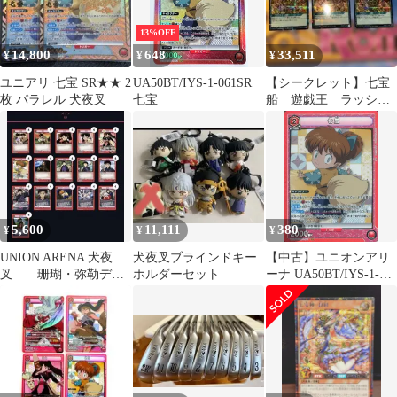
13%OFF
14,800
648
33,511
¥
¥
¥
ユニアリ 七宝 SR★★ 2
UA50BT/IYS-1-061SR
【シークレット】七宝
枚 パラレル 犬夜叉
七宝
船 遊戯王 ラッシュ
デュエル
5,600
11,111
380
¥
¥
¥
UNION ARENA 犬夜
犬夜叉ブラインドキー
【中古】ユニオンアリ
叉 珊瑚・弥勒デッ
ホルダーセット
ーナ UA50BT/IYS-1-
キ
061[SR]：(キラ)七宝