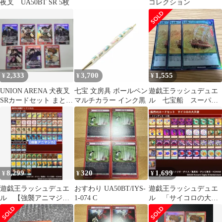
夜叉 UA50BT SR 5枚
コレクション
2,333
3,700
1,555
¥
¥
¥
UNION ARENA 犬夜叉
七宝 文房具 ボールペン
遊戯王ラッシュデュエ
SRカードセット まとめ
マルチカラー インク黒
ル 七宝船 スーパ
売り
ー 3枚
8,299
320
1,699
¥
¥
¥
遊戯王ラッシュデュエ
おすわり UA50BT/IYS-
遊戯王ラッシュデュエ
ル 【強襲アニマジ
1-074 C
ル 「サイコロの大天
カ】デッキ 40+3+24
使」カードセット 41
枚
枚