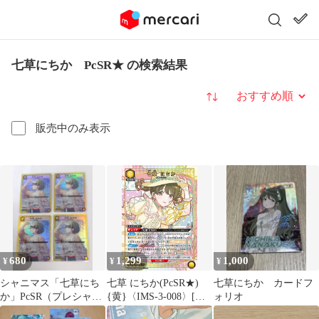
七草にちか PcSR★ の検索結果
並び替え
販売中のみ表示
680
1,299
1,000
¥
¥
¥
シャニマス「七草にち
七草 にちか(PcSR★)
七草にちか カードフ
か」PcSR（プレシャス
{黄}〈IMS-3-008〉[ブ
ォリオ
スーパーレア）４枚セ
ースターパック アイド