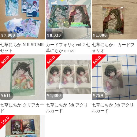
ット
ルマスター シャイニー
カラーズ 【UA04BT】]
ユニアリ ユニオンアリ
ーナ シャニマス パラレ
ル
7,000
8,333
1,000
¥
¥
¥
七草にちか N.R.SR.MR
カードフォリオvol.2 七
七草にちか カードフ
セット
草にちか mr ssr
ォリオ
611
1,800
799
¥
¥
¥
七草にちか クリアカー
七草にちか 5th アクリ
七草にちか 5th アクリ
ド
ルカード
ルカード