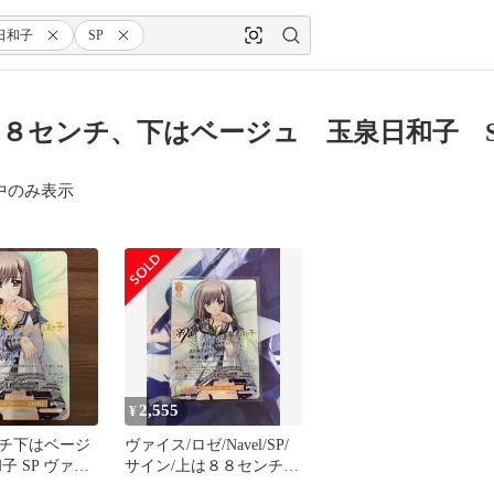
日和子
SP
８センチ、下はベージュ 玉泉日和子 S
中のみ表示
2,555
¥
ンチ下はベージ
ヴァイス/ロゼ/Navel/SP/
子 SP ヴァイ
サイン/上は８８センチ下
ルツロゼ
はベージュ 玉泉日和子