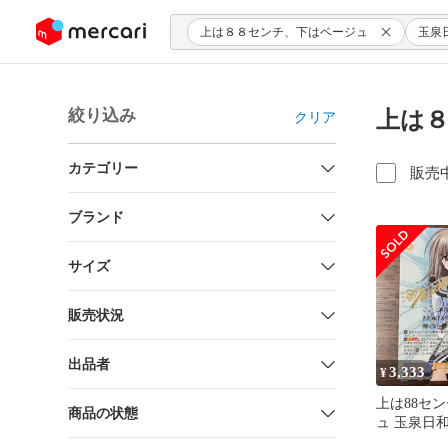
ンツにスキップ
上は８８センチ、下はベージュ
玉泉
絞り込み
上は８
クリア
カテゴリー
販売
ブランド
サイズ
販売状況
出品者
3,333
¥
上は88セ
商品の状態
ュ 玉泉日和
スシュヴァ