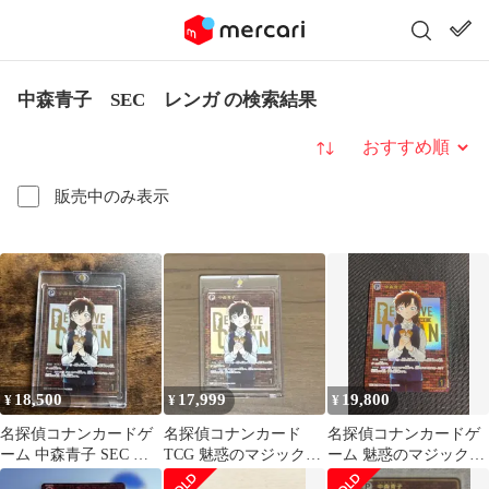
中森青子 SEC レンガ の検索結果
並び替え
販売中のみ表示
18,500
17,999
19,800
¥
¥
¥
名探偵コナンカードゲ
名探偵コナンカード
名探偵コナンカードゲ
ーム 中森青子 SEC レ
TCG 魅惑のマジック
ーム 魅惑のマジック
ンガ シークレット 魅惑
SEC レンガ 中森青子
SEC 中森青子 レンガ版