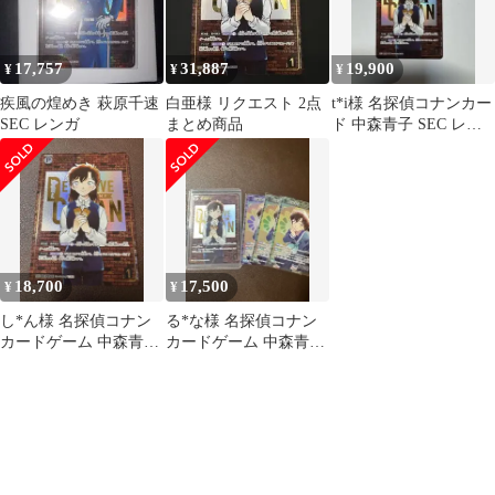
17,757
31,887
19,900
¥
¥
¥
疾風の煌めき 萩原千速
白亜様 リクエスト 2点
t*i様 名探偵コナンカー
SEC レンガ
まとめ商品
ド 中森青子 SEC レン
ガ 魅惑のマジック
18,700
17,500
¥
¥
し*ん様 名探偵コナン
る*な様 名探偵コナン
カードゲーム 中森青子
カードゲーム 中森青子
SEC レンガ 魅惑のマジ
SEC レンガ 魅惑のマジ
ック
ック ま