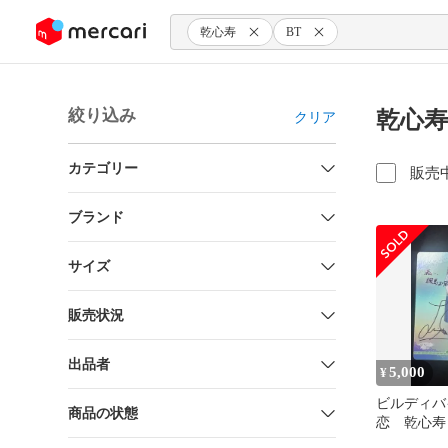
ンツにスキップ
乾心寿
BT
絞り込み
乾心寿
クリア
カテゴリー
販売
ブランド
サイズ
販売状況
出品者
5,000
¥
ビルディバ
商品の状態
恋 乾心寿