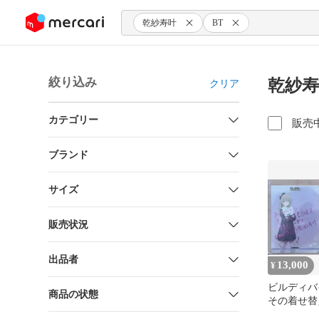
ンツにスキップ
乾紗寿叶
BT
絞り込み
乾紗寿
クリア
カテゴリー
販売
ブランド
サイズ
販売状況
出品者
13,000
¥
ビルディバ
商品の状態
その着せ替
する 乾紗寿叶