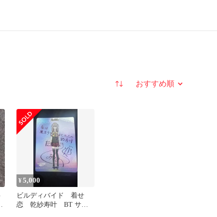
並び替え
5,000
¥
ト
ビルディバイド 着せ
の
恋 乾紗寿叶 BT サイ
る
ン