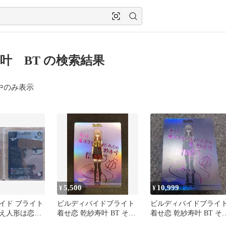
叶 BT の検索結果
中のみ表示
5,500
10,999
¥
¥
イド ブライト
ビルディバイドブライト
ビルディバイドブライ
え人形は恋を
着せ恋 乾紗寿叶 BT その
着せ恋 乾紗寿叶 BT そ
 BT BR
着せ替え人形は恋をする
着せ替え人形は恋をす