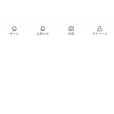
メルカリについて
ホーム
お知らせ
出品
マイページ
会社概要（運営会社）
採用情報
プレスリリース
公式ブログ
プレスキット
メルカリUS
メルカリShops
m department（エムデパ）
ヘルプ
ヘルプセンター（ガイド・お問い合わせ）
メルカリShopsでショップを開設する
メルカリShops ショップ管理画面にログイン
メルカリShops出店者向けガイド
お問い合わせ一覧