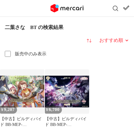
二葉さな BT の検索結果
並び替え
販売中のみ表示
9,207
6,700
¥
¥
【中古】ビルディバイ
【中古】ビルディバイ
ド BB-MEP-
ド BB-MEP-
003iBT[BT]：チームみ
001iBT[BT]：決戦の時/