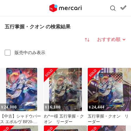
五行掌握・クオン の検索結果
並び替え
販売中のみ表示
24,000
16,100
24,444
¥
¥
¥
【中古】シャドウバー
わ*ー様 五行掌握・ク
五行掌握・クオン リ
ス エボルヴ BP20-
オン リーダー
ーダー
LD03：五行掌握・クオ