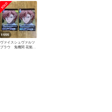
ック 花魁坂京夜 SP
666
¥
ヴァイスシュヴァルツ
ブラウ 鬼機関 花魁坂
京夜 PRパラ2枚 プ
ロモ 桃源暗鬼