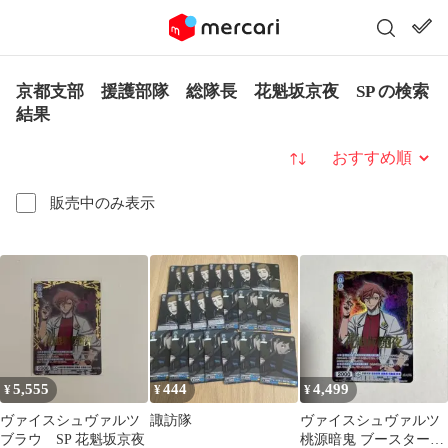
京都支部 援護部隊 総隊長 花魁坂京夜 SP の検索
結果
並び替え
販売中のみ表示
5,555
444
4,499
¥
¥
¥
ヴァイスシュヴァルツ
諏訪隊
ヴァイスシュヴァルツ
ブラウ SP 花魁坂京夜
桃源暗鬼 ブースターパ