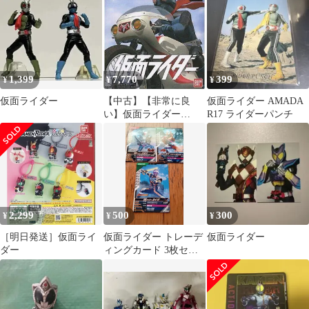
1,399
7,770
399
¥
¥
¥
仮面ライダー
【中古】【非常に良
仮面ライダー AMADA
い】仮面ライダー
R17 ライダーパンチ
p706p5g
2,299
500
300
¥
¥
¥
［明日発送］仮面ライ
仮面ライダー トレーデ
仮面ライダー
ダー
ィングカード 3枚セッ
ト