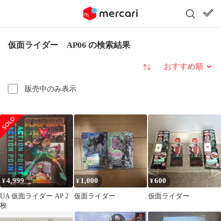
仮面ライダー AP06 の検索結果
並び替え
販売中のみ表示
4,999
1,000
600
¥
¥
¥
UA 仮面ライダー AP 2
仮面ライダー
仮面ライダー
枚