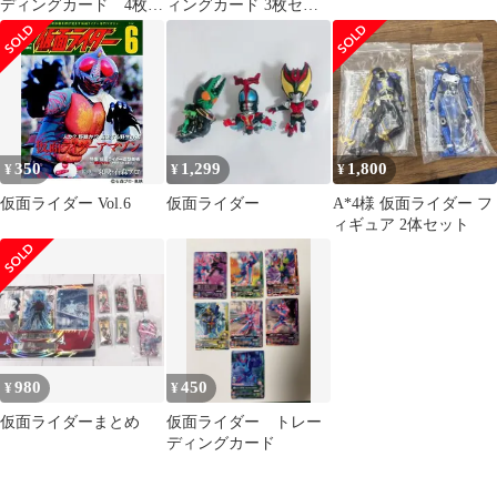
ディングカード 4枚セ
ィングカード 3枚セッ
ット
ト
350
1,299
1,800
¥
¥
¥
仮面ライダー Vol.6
仮面ライダー
A*4様 仮面ライダー フ
ィギュア 2体セット
980
450
¥
¥
仮面ライダーまとめ
仮面ライダー トレー
ディングカード