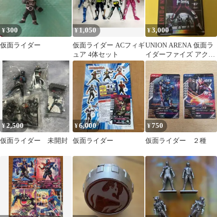
300
1,050
3,000
¥
¥
¥
仮面ライダー
仮面ライダー ACフィギ
UNION ARENA 仮面ラ
ュア 4体セット
イダーファイズ アクシ
ョンポイント
2,500
6,000
750
¥
¥
¥
仮面ライダー 未開封
仮面ライダー
仮面ライダー ２種