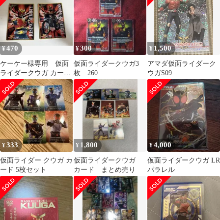
470
300
1,500
¥
¥
¥
ケーケー様専用 仮面
仮面ライダークウガ3
アマダ仮面ライダーク
ライダークウガ カード
枚 260
ウガS09
2枚セット
333
1,800
4,000
¥
¥
¥
仮面ライダー クウガ カ
仮面ライダークウガ
仮面ライダークウガ LR
ード 5枚セット
カード まとめ売り
パラレル