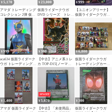
5,170
23,000
999
¥
¥
¥
アマダ トレーディング
仮面ライダークウガ
【ユニオンアリーナ】
コレクション 2弾 仮面
DVD シリーズ トレー
仮面ライダークウガ
ライダークウガ ノーマ
ディングカードホルダ
(DCD) パラレル
ル全45種 セット
ー
999
300
6,800
¥
¥
¥
aca634 仮面ライダーク
【中古】アニメ系トレ
仮面ライダークウガ
ウガ トレーディングコ
カ TOP-D15[ノーマ
トレーディングカー
レクション第1弾 S02
ル]：仮面ライダークウ
ド アマダ
仮面ライダークウガ ド
ガ アルティメットフォ
ラゴンフォーム
ーム
10%OFF
1,400
5,670
300
¥
¥
¥
アマダ 仮面ライダーク
【中古】「未使用品」
仮面ライダークウガ