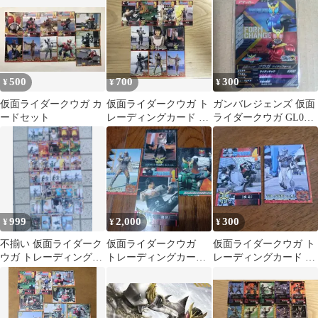
代 雄介 オダギリジョー
500
700
300
¥
¥
¥
仮面ライダークウガ カ
仮面ライダークウガ ト
ガンバレジェンズ 仮面
ードセット
レーディングカード 10
ライダークウガ GL03-
枚セット
062 CP
999
2,000
300
¥
¥
¥
不揃い 仮面ライダーク
仮面ライダークウガ
仮面ライダークウガ ト
ウガ トレーディングカ
トレーディングカー
レーディングカード 2
ード 34枚
ド ４枚セット
枚セット