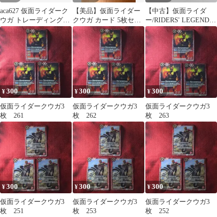
aca627 仮面ライダーク
【美品】仮面ライダー
【中古】仮面ライダ
ウガ トレーディングコ
クウガ カード 5枚セッ
ー/RIDERS' LEGEND/
レクション カード まと
ト
ホロ/C-074白星/仮面ラ
め プロモーションカー
イダークウガ/キャラク
ド 第3弾告知 プロモー
ターカード
ションカード 第2弾告
知 仮面ライダークウガ
2枚 天田印刷加工
300
300
300
¥
¥
¥
仮面ライダークウガ3
仮面ライダークウガ3
仮面ライダークウガ3
枚 261
枚 262
枚 263
300
300
300
¥
¥
¥
仮面ライダークウガ3
仮面ライダークウガ3
仮面ライダークウガ3
枚 251
枚 253
枚 252