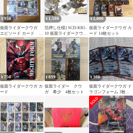
950
1,500
2,000
¥
¥
¥
仮面ライダークウガ
箔押し仕様] SCD-KR1-
仮面ライダークウガ カ
エピソード カード 14
10 仮面ライダークウ
ード 14枚セット
枚
ガ】スクラッチカード
ダスより
750
899
300
¥
¥
¥
仮面ライダークウガ カ
仮面ライダー クウ
仮面ライダークウガ ド
ード
ガ 希少 4枚セット
ラゴンフォーム 3枚
st5jz