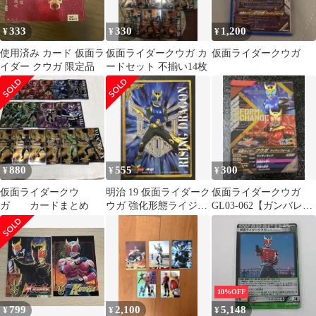
333
330
1,200
¥
¥
¥
使用済み カード 仮面ラ
仮面ライダークウガ カ
仮面ライダークウガ
イダー クウガ 限定品
ードセット 不揃い14枚
880
555
300
¥
¥
¥
仮面ライダークウ
明治 19 仮面ライダーク
仮面ライダークウガ
ガ カードまとめ
ウガ 強化形態ライジン
GL03-062【ガンバレジ
グドラゴン
ェンズ 仮面ライダーバ
トル】
10%OFF
799
2,100
5,148
¥
¥
¥