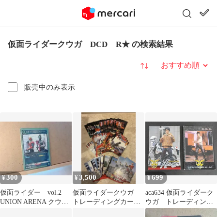
仮面ライダークウガ DCD R★ の検索結果
並び替え
販売中のみ表示
300
3,500
699
¥
¥
¥
仮面ライダー vol.2
仮面ライダークウガ
aca634 仮面ライダーク
UNION ARENA クウガ
トレーディングカード
ウガ トレーディング
（DCD） R
63枚セット
コレクション第1弾 五