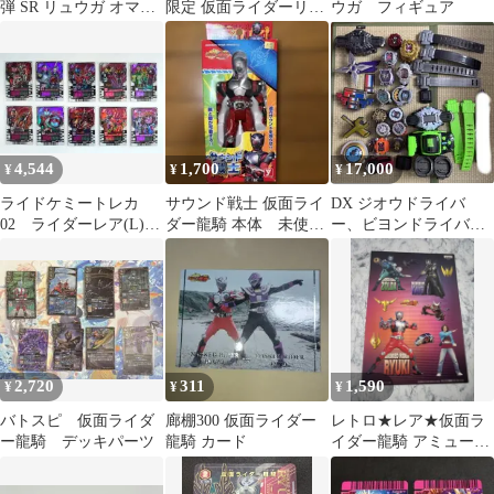
弾 SR リュウガ オマケ
限定 仮面ライダーリュ
ウガ フィギュア
つき
ウガ サバイブ 龍騎
4,544
1,700
17,000
¥
¥
¥
ライドケミートレカ
サウンド戦士 仮面ライ
DX ジオウドライバ
02 ライダーレア(L)10
ダー龍騎 本体 未使
ー、ビヨンドライバ
枚コンプセット
用 レア
ー、ミライドライバ
ー ライドウォッチセ
ット
2,720
311
1,590
¥
¥
¥
バトスピ 仮面ライダ
廊棚300 仮面ライダー
レトロ★レア★仮面ラ
ー龍騎 デッキパーツ
龍騎 カード
イダー龍騎 アミューズ
メント専用景品 シール