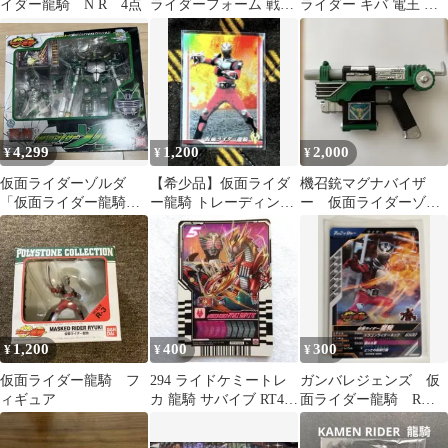
イダー龍騎 N R 4点
ライダーフォーム 戦わ
ライダー キバ 電王 デ
なければ生き残れな
ィケイド 龍騎 アギト
い！ 2枚セット
まとめ売り
4,299
1,200
2,000
¥
¥
¥
仮面ライダーゾルダ
【希少品】仮面ライダ
機召銃マグナバイザ
「仮面ライダー龍騎」
ー龍騎 トレーディング
ー 仮面ライダーゾル
ライダー＆モンスター
コレクション 第1弾
ダ （仮面ライダー龍
シリーズ マグナギガ
S01 ホロ
騎）【レア】
1,200
400
300
¥
¥
¥
仮面ライダー龍騎 フ
294 ライドケミートレ
ガンバレジェンズ 仮
ィギュア
カ 龍騎 サバイブ RT4-
面ライダー龍騎 R
044 L
CX02-025