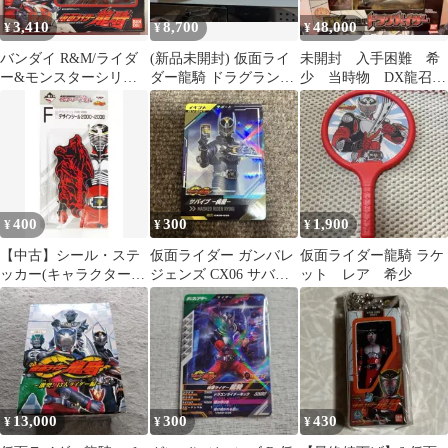
3,410
8,700
48,000
¥
¥
¥
バンダイ R&M/ライダ
(新品未開封) 仮面ライ
未開封 入手困難 希
ー&モンスターシリー
ダー龍騎 ドラグランザ
少 当時物 DX龍召機
ズ 仮面ライダー龍騎 仮
ー R/C
甲ドラグバイザー 仮
面ライダー龍騎 R&M1
面ライダー龍騎
400
300
1,900
¥
¥
¥
【中古】シール・ステ
仮面ライダー ガンバレ
仮面ライダー龍騎 ラケ
ッカー(キャラクター)
ジェンズ CX06 サバイ
ット レア 希少
仮面ライダー龍騎 デザ
ブ SR 1枚
インシール2000～2008
「一番くじ 仮面ライダ
ーシリーズR/D ～平成
ライダー集結編～」 F
賞
13,000
300
430
¥
¥
¥