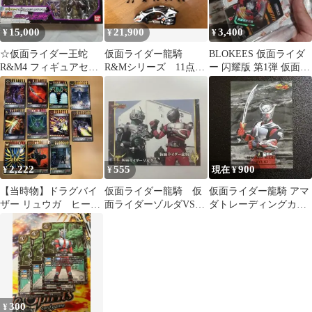
15,000
21,900
3,400
¥
¥
¥
☆仮面ライダー王蛇
仮面ライダー龍騎
BLOKEES 仮面ライダ
R&M4 フィギュアセッ
R&Mシリーズ 11点
ー 闪耀版 第1弾 仮面ラ
ト
まとめ売り
イダー龍騎 2点セット
2,222
555
900
¥
¥
現在 ¥
【当時物】ドラグバイ
仮面ライダー龍騎 仮
仮面ライダー龍騎 アマ
ザー リュウガ ヒーロ
面ライダーゾルダVS仮
ダトレーディングカー
ーカードデッキ 仮面
面ライダー龍騎 トレ
ド VS
ライダー龍騎 レア
カ アマダ
300
¥