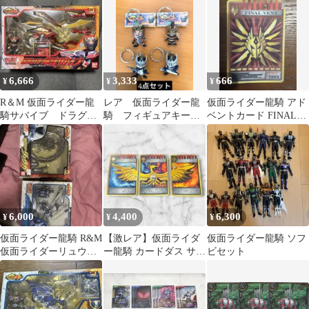
6,666
3,333
666
¥
¥
¥
R＆M 仮面ライダー龍
レア 仮面ライダー龍
仮面ライダー龍騎 アド
騎サバイブ ドラグレ
騎 フィギュアキーホ
ベントカード FINAL
ッダー フィギュア
ルダー 4体セット 当
VENT
時物
6,000
4,400
6,300
¥
¥
¥
仮面ライダー龍騎 R&M
【激レア】仮面ライダ
仮面ライダー龍騎 ソフ
仮面ライダーリュウガ
ー龍騎 カードダス サバ
ビセット
ナイト セット
イブ 3種コンプ 疾風 無
限 烈火