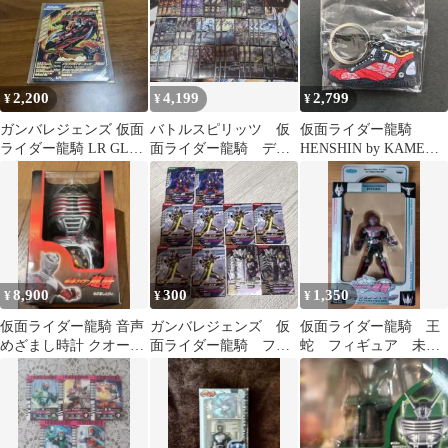
2,200
4,199
2,799
¥
¥
¥
ガンバレジェンズ 仮面
バトルスピリッツ 仮
仮面ライダー龍騎
ライダー龍騎 LR GL03-
面ライダー龍騎 デッ
HENSHIN by KAMEN
016
キ
RIDERラバーキーホル
ダー
8,900
300
1,350
¥
¥
¥
仮面ライダー龍騎 音声
ガンバレジェンズ 仮
仮面ライダー龍騎 王
めざまし時計 クオーツ
面ライダー龍騎 ファ
蛇 フィギュア 未開
箱 説明書 保証書付 稼
イズ
封
働確認済