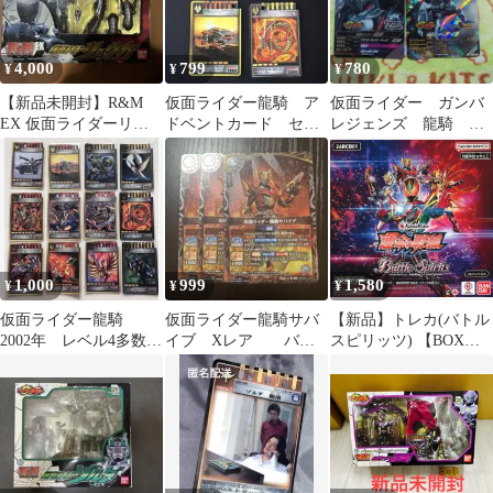
4,000
799
780
¥
¥
¥
【新品未開封】R&M
仮面ライダー龍騎 ア
仮面ライダー ガンバ
EX 仮面ライダーリュ
ドベントカード セッ
レジェンズ 龍騎 タ
ウガ 仮面ライダー龍騎
ト
イガ
バンダイ
1,000
999
1,580
¥
¥
¥
仮面ライダー龍騎
仮面ライダー龍騎サバ
【新品】トレカ(バトル
2002年 レベル4多数
イブ Xレア バト
スピリッツ) 【BOX】
当時物 レア 12枚ま
スピ
バトルスピリッツ コラ
とめ
ボブースター 仮面ライ
ダー 運命の戦線
[26RCB01]