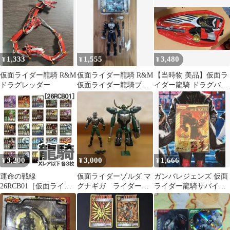
セット
1,333
1,555
3,480
¥
¥
¥
仮面ライダー龍騎 R&M
仮面ライダー龍騎 R&M
【当時物 美品】仮面ラ
ドラグレッダー
仮面ライダー龍騎ブラ
イダー龍騎 ドラグバイ
ンクフォーム
ザーツバイ ショルダー
バック
3,200
3,000
1,666
¥
¥
¥
運命の戦線
仮面ライダーゾルダ マ
ガンバレジェンズ 仮面
26RCB01［仮面ライダ
グナギガ ライダー＆
ライダー龍騎サバイブ
ー龍騎］白 Xレア以下
モンスターシリーズ
LR
23種 3コン