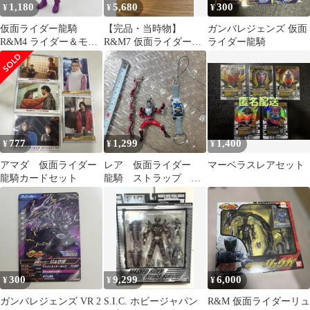
1,180
5,680
300
¥
¥
¥
仮面ライダー龍騎
【完品・当時物】
ガンバレジェンズ 仮面
R&M4 ライダー＆モン
R&M7 仮面ライダーオ
ライダー龍騎
スターシリーズ 仮面ラ
ーディン 龍騎 フィギュ
イダー王蛇のみ
ア
777
1,299
1,400
¥
¥
¥
アマダ 仮面ライダー
レア 仮面ライダー
マーベラスレアセット
龍騎カードセット
龍騎 ストラップ チ
ャーム セット
300
9,299
6,000
¥
¥
¥
ガンバレジェンズ VR 2
S.I.C. ホビージャパン
R&M 仮面ライダーリュ