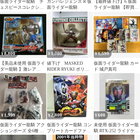
仮面ライダー龍騎 チ
ガンバレジェンズ R 仮
【最終値下げ】6.仮面
ェスピースコレクショ
面ライダー龍騎
ライダー龍騎 【即買い
ン
OK】
8,800
1,700
1,599
¥
¥
¥
【美品未使用 仮面ライ
値下げ MASKED
仮面ライダー龍騎 カー
ダー龍騎 】激レア
RIDER RYUKI ポリス
ド 城戸真司
R&M タイガ ミラーモ
トーンフィギュア R-3
ンスターズ
1,999
2,800
600
¥
¥
¥
仮面ライダー龍騎 アク
仮面ライダー龍騎 コン
未使用 仮面ライダー龍
ションポーズ 全6種 コ
プリートカードファイ
騎 RTX-252 ライドケミ
ンプリート
ル
ートレカ 箔押し加工