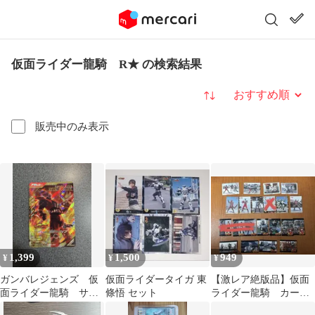
仮面ライダー龍騎 R★ の検索結果
並び替え
販売中のみ表示
1,399
1,500
949
¥
¥
¥
ガンバレジェンズ 仮
仮面ライダータイガ 東
【激レア絶版品】仮面
面ライダー龍騎 サバ
條悟 セット
ライダー龍騎 カー
イブ
ド まとめ売り 17枚