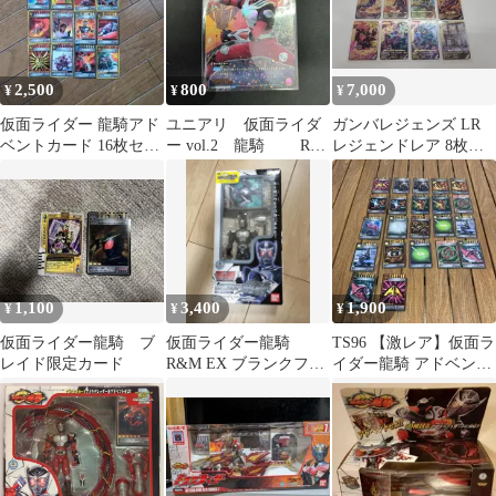
2,500
800
7,000
¥
¥
¥
仮面ライダー 龍騎アド
ユニアリ 仮面ライダ
ガンバレジェンズ LR
ベントカード 16枚セッ
ー vol.2 龍騎 R
レジェンドレア 8枚セ
ト
パラレル
ット
1,100
3,400
1,900
¥
¥
¥
仮面ライダー龍騎 ブ
仮面ライダー龍騎
TS96 【激レア】仮面ラ
レイド限定カード
R&M EX ブランクフォ
イダー龍騎 アドベント
ーム フィギュア バ
カード まとめ売り スリ
ンダイ
ーブなし