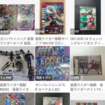
ット
ョン第4弾 BOX特典
【5912
444
600
799
¥
¥
¥
ガンバライジング 仮面
仮面ライダー龍騎サバ
DECADE-14 チェンジ
ライダーオーズ 仮面ラ
イブ 004-030【ガンバ
ングカードダス ディケ
イダー龍騎サバイブ
ライド 仮面ライダーバ
イド龍騎
CPレア
トル】
1,900
333
500
¥
現在 ¥
¥
仮面ライダー龍騎
ガンバレジェンズ N、
仮面ライダー龍騎 仮
R&M2 仮面ライダー
R カードまとめ2
面ライダーナイトVS仮
ナイト
面ライダー龍騎 トレ
カ