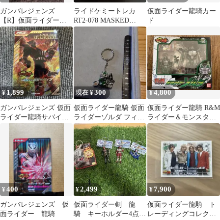
ガンバレジェンズ
ライドケミートレカ
仮面ライダー龍騎カー
【R】仮面ライダー龍
RT2-078 MASKED
ド
騎（残：2枚）
RIDER RYUKI LP.
1,899
300
4,800
¥
現在 ¥
¥
ガンバレジェンズ 仮面
仮面ライダー龍騎 仮面
仮面ライダー龍騎 R&M
ライダー龍騎サバイブ
ライダーゾルダ フィギ
ライダー＆モンスター
CX06-030
ュアキーホルダー
シリーズ3 仮面ライダ
ーゾルダ
400
2,499
7,900
¥
¥
¥
ガンバレジェンズ 仮
仮面ライダー剣 龍
仮面ライダー龍騎 ト
面ライダー 龍騎
騎 キーホルダー4点セ
レーディングコレクシ