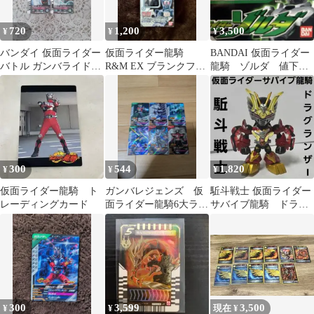
720
1,200
3,500
¥
¥
¥
バンダイ 仮面ライダー
仮面ライダー龍騎
BANDAI 仮面ライダー
バトル ガンバライドカ
R&M EX ブランクフォ
龍騎 ゾルダ 値下
ード 5枚セット
ーム フィギュア ア
げ！！
ドベントカード
300
544
1,820
¥
¥
¥
仮面ライダー龍騎 ト
ガンバレジェンズ 仮
駈斗戦士 仮面ライダー
レーディングカード
面ライダー龍騎6大ライ
サバイブ龍騎 ドラグ
ダーセット
ランザー フィギュ
ア レトロ レア
300
3,599
3,500
¥
¥
現在 ¥