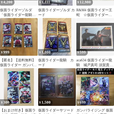
4,200
1,111
12,980
¥
¥
¥
仮面ライダーゾルダ
仮面ライダーゾルダ カ
R&M4 仮面ライダー王
「仮面ライダー龍騎」
ード
蛇 ☆仮面ライダー龍
ライダー＆モンスター
騎
シリーズ マグナギガ
999
1,000
599
¥
¥
¥
【匿名】【送料無料】
仮面ライダー龍騎 カ
aca634 仮面ライダー龍
仮面ライダー ガンバラ
ード
騎 城戸真司 須賀貴匡
イド カード 6枚セット
カード 天田 アマダ
300
1,500
699
¥
¥
¥
【おまけ付き】仮面ラ
仮面ライダーサソード
ガンバライジング 仮面