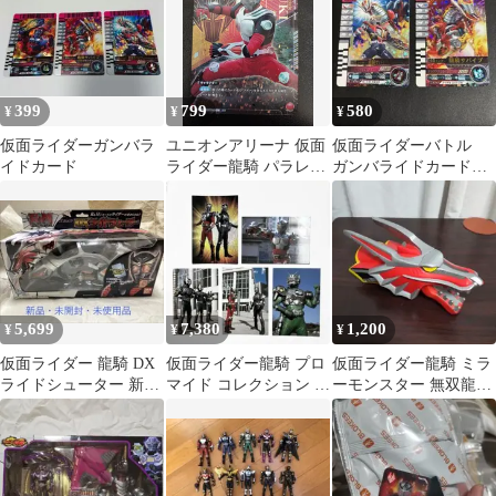
399
799
580
¥
¥
¥
仮面ライダーガンバラ
ユニオンアリーナ 仮面
仮面ライダーバトル
イドカード
ライダー龍騎 パラレル
ガンバライドカード
R★ EX12BT/KMR-2-
龍騎サバイブ
093 ブースターパック
仮面ライダー Vol.2
5,699
7,380
1,200
¥
¥
¥
仮面ライダー 龍騎 DX
仮面ライダー龍騎 プロ
仮面ライダー龍騎 ミラ
ライドシューター 新品
マイド コレクション カ
ーモンスター 無双龍ド
未開封品 当時品 レア
ード 5枚セット 2002年
ラグレッダー ソフビ人
貴重
レア
形