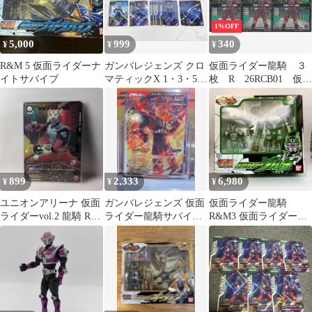
1%OFF
5,000
999
340
¥
¥
¥
R&M 5 仮面ライダーナ
ガンバレジェンズ クロ
仮面ライダー龍騎 ３
イトサバイブ
マティックX 1・3・5弾
枚 R 26RCB01 仮面
仮面ライダー龍騎 まと
ライダー 運命の戦線
め売り
バトルスピリッツ ち
ゅうてつ 026
899
2,333
6,980
¥
¥
¥
ユニオンアリーナ 仮面
ガンバレジェンズ 仮面
仮面ライダー龍騎
ライダーvol.2 龍騎 R☆
ライダー龍騎サバイブ
R&M3 仮面ライダーゾ
パラレル
LR CX06-030
ルダ カード未使用 バン
ダイ