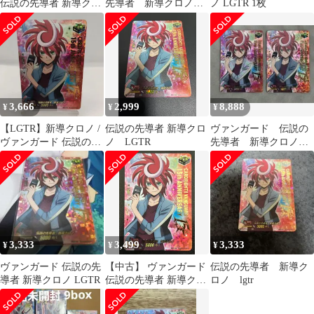
伝説の先導者 新導クロ
先導者 新導クロノ
ノ LGTR 1枚
ノ LGTR
lgtr 1枚 クリティカル
トリガー
3,666
2,999
8,888
¥
¥
¥
【LGTR】新導クロノ /
伝説の先導者 新導クロ
ヴァンガード 伝説の
ヴァンガード 伝説の先
ノ LGTR
先導者 新導クロノ
導者達 / VG-DZ-SS16
lgtr 2枚 クリティカル
Shindo Kurono
トリガー
3,333
3,499
3,333
¥
¥
¥
ヴァンガード 伝説の先
【中古】 ヴァンガード
伝説の先導者 新導ク
導者 新導クロノ LGTR
伝説の先導者 新導クロ
ロノ lgtr
ノ LGTR DZ-
SS16/LGTR03 伝説の先