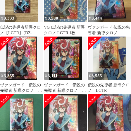
3,333
3,500
3,444
¥
¥
¥
伝説の先導者新導クロ
VG 伝説の先導者 新導
ヴァンガード 伝説の先
ノ【LGTR】{DZ-
クロノ LGTR 1枚
導者 新導クロノ
SS16/LGTR03}
3,355
3,111
3,555
¥
¥
¥
ヴァンガード 伝説の
ヴァンガード 伝説の
伝説の先導者 新導クロ
先導者 新導クロノ
先導者 新導クロノ
ノ LGTR
LGTR
LGTR