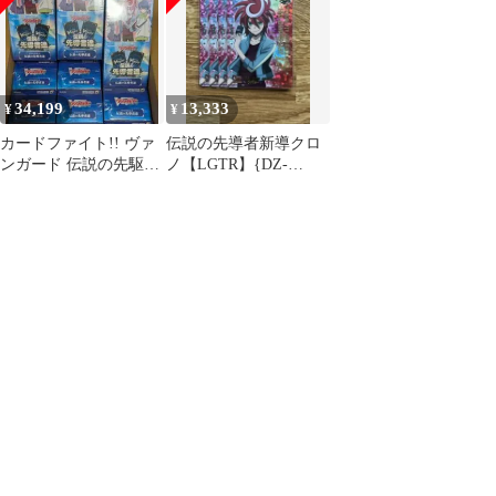
導者達
34,199
13,333
¥
¥
カードファイト!! ヴァ
伝説の先導者新導クロ
ンガード 伝説の先駆者
ノ【LGTR】{DZ-
たち 9box
SS16/LGTR03} 4枚