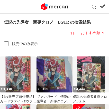
伝説の先導者 新導クロノ LGTR の検索結果
並び替え
販売中のみ表示
3,330
3,499
4,444
¥
¥
¥
【1枚販売店頭併売品】
ヴァンガード 伝説の
伝説の先導者新導クロ
カードファイト‼︎ヴァン
先導者 新導クロノ
ノLGTR
ガード,シングルカー
LGTR