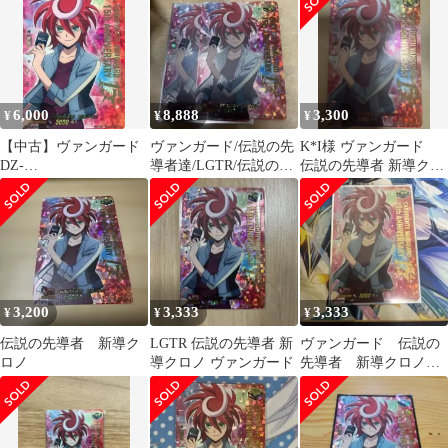
ド,DZシリーズ,スペシ
ャルシリーズ
DZ/SS16/LGTR03LGTR
伝説の先導者 新導ク
ロノ LGTR 1枚
6,000
8,888
3,300
¥
¥
¥
【中古】ヴァンガード
ヴァンガード/伝説の先
K*I様 ヴァンガード
DZ-
導者達/LGTR/伝説の先
伝説の先導者 新導クロ
SS16/LGTR03[LGTR]：
導者 新導クロノ 2枚
ノ LGTR
伝説の先導者 新導クロ
ノ
3,200
3,333
3,333
¥
¥
¥
伝説の先導者 新導ク
LGTR 伝説の先導者 新
ヴァンガード 伝説の
ロノ
導クロノ ヴァンガード
先導者 新導クロノ
LGTR