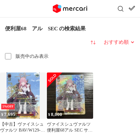
便利屋68 アル SEC の検索結果
並び替え
販売中のみ表示
5%OFF
7,695
8,000
¥
¥
【中古】ヴァイスシュ
ヴァイスシュヴァルツ
ヴァルツ BAV/W129-
便利屋68アル SEC サイ
042EX[SEC]：(ホロ)便
ンカード