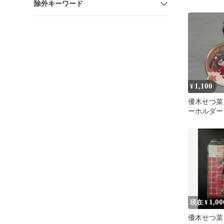
除外キーワード
1,100
¥
優木せつ菜
ーホルダー
1,00
現在 ¥
優木せつ菜