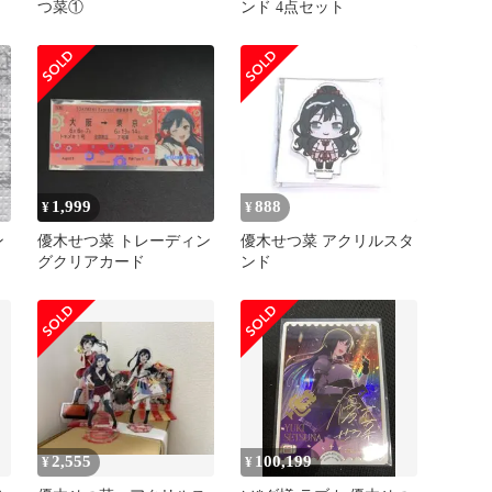
つ菜①
ンド 4点セット
1,999
888
¥
¥
ン
優木せつ菜 トレーディン
優木せつ菜 アクリルスタ
グクリアカード
ンド
2,555
100,199
¥
¥