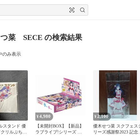
つ菜 SECE の検索結果
中のみ表示
4,980
2,100
¥
¥
リルスタンド 優
【未開封BOX】【新品】
優木せつ菜 スクフェス
アクリルぷちス
ラブライブ!シリーズ オ
リーズ感謝祭2023 記念
SE!
フィシャルカードゲーム
クリルスタンド