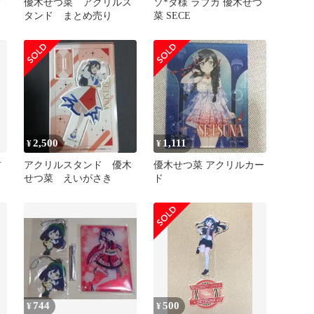
ア
優木せつ菜 アクリルス
ソ*ダ様 ラブカ 優木せつ
タンド まとめ売り
菜 SECE
2,500
1,111
¥
¥
前
アクリルスタンド 優木
優木せつ菜 アクリルカー
せつ菜 えいがさき
ド
744
500
¥
¥