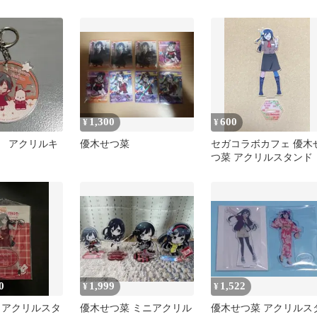
1,300
600
¥
¥
 アクリルキ
優木せつ菜
セガコラボカフェ 優木
つ菜 アクリルスタンド
0
1,999
1,522
¥
¥
 アクリルスタ
優木せつ菜 ミニアクリル
優木せつ菜 アクリルス