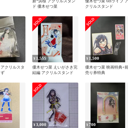
新*浜様 アクリルスタン
優木せつ菜 6thライブ 
ド 優木せつ菜
クリルスタンド
1,555
1,500
¥
¥
 アクリルスタ
優木せつ菜 えいがさき完
優木せつ菜 映画特典+
ちず
結編 アクリルスタンド
売り券特典
3,000
700
¥
¥