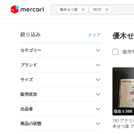
ンツにスキップ
優木せつ菜
SECE
絞り込み
優木せ
クリア
カテゴリー
販売
ブランド
サイズ
販売状況
出品者
300
現在 ¥
743 アク
商品の状態
木せつ菜 
タンド CHA