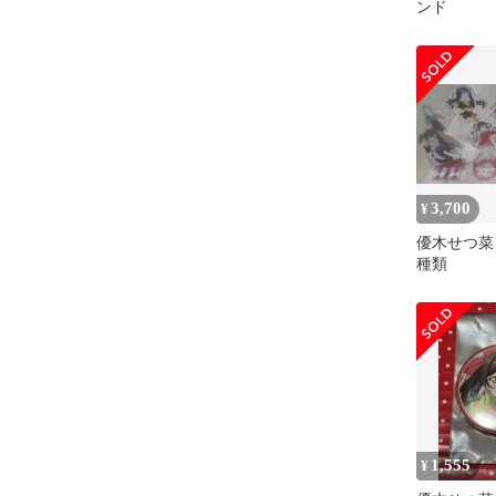
ンド
3,700
¥
優木せつ菜
種類
1,555
¥