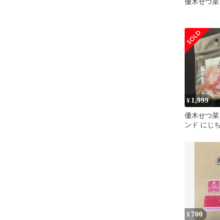
優木せつ菜
1,999
¥
優木せつ菜
ンド にじ
700
¥