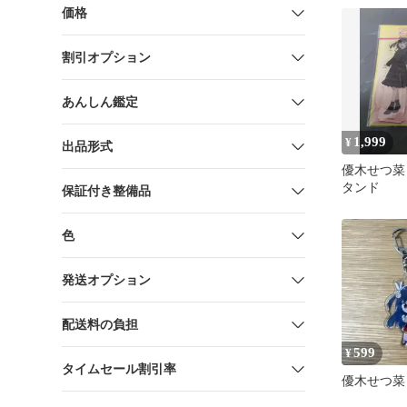
価格
割引オプション
あんしん鑑定
1,999
¥
出品形式
優木せつ菜
タンド
保証付き整備品
色
発送オプション
配送料の負担
599
¥
タイムセール割引率
優木せつ菜