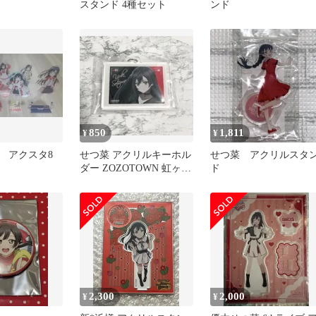
スタンド 4種セット
ンド
850
1,811
¥
¥
 アクスタ8
せつ菜 アクリルキーホル
せつ菜 アクリルスタ
ダー ZOZOTOWN 虹ヶ咲
ド
ラブライブ ゾゾタウン
2,300
2,000
¥
¥