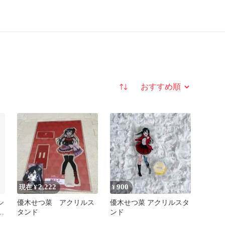
並び替え
2,222
900
現在 ¥
¥
シ
優木せつ菜 アクリルス
優木せつ菜 アクリルスタ
ア
タンド
ンド