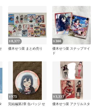
8,377
300
¥
¥
せ
優木せつ菜 まとめ売り
優木せつ菜 スナップマイ
ド
975
3,333
¥
¥
タ
完結編第2章 缶バッジ せ
優木せつ菜 アクリルスタ