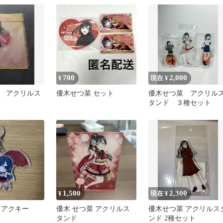
ブースターパック
MELLOW MOMENT
BOX 佐賀
700
2,000
¥
現在 ¥
 アクリルス
優木せつ菜 セット
優木せつ菜 アクリル
タンド ３種セット
1,500
2,300
¥
現在 ¥
 アクキー
優木 せつ菜 アクリルス
優木せつ菜 アクリルス
タンド
ンド 2種セット