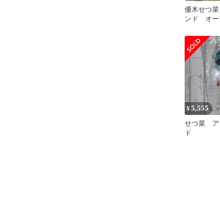
優木せつ菜
ンド オー
5,555
¥
せつ菜 ア
ド