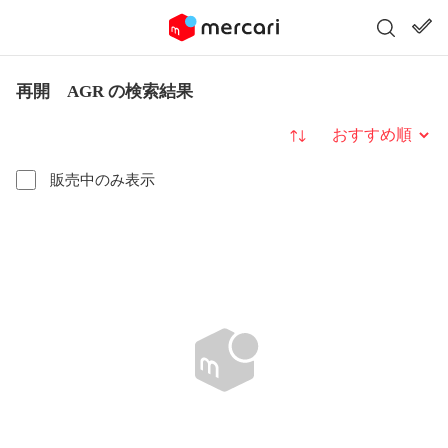
再開 AGR の検索結果
並び替え
販売中のみ表示