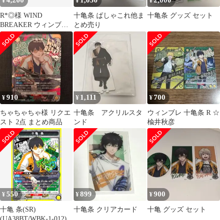
4,200
1,050
2,000
¥
¥
¥
R*◎様 WIND
十亀条 ぱしゃこれ他ま
十亀条 グッズ セット
BREAKER ウィンブレ
とめ売り
りらころ まとめ売り 11
点
910
1,111
700
¥
¥
¥
ちゃちゃちゃ様 リクエ
十亀条 アクリルスタ
ウィンブレ 十亀条 R ☆
スト 2点 まとめ商品
ンド
楡井秋彦
550
899
900
¥
¥
¥
十亀 条(SR)
十亀条 クリアカード
十亀 グッズ セット
(UA38BT/WBK-1-012)