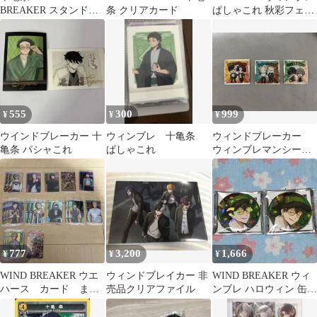
BREAKER スタンド付
条 クリアカード
ぱしゃこれ 秋彩フェア
きアクリルキーホルダ
特典カード 十亀条
ーコレクション
555
300
999
¥
¥
¥
ウインドブレーカー 十
ウィンブレ 十亀条
ウィンドブレーカー
亀条 パシャこれ
ぱしゃこれ
ウィンブレマンシー
ル レア３枚
777
3,200
1,666
¥
¥
¥
WIND BREAKER ウエ
ウィンドブレイカー 非
WIND BREAKER ウィ
ハース カード まと
売品クリアファイル
ンブレ ハロウィン 缶バ
め売り 19枚
ッジ 十亀条 ホロ