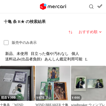
十亀 条 R★ の検索結果
並び替え
販売中のみ表示
新品、未使用
目立った傷や汚れなし
個人
送料込み(出品者負担)
あんしん鑑定利用可能
L
300
670
444
現在 ¥
¥
¥
十亀条 「WIND
WIND BREAKER 十亀
windbreaker ウィンブレ