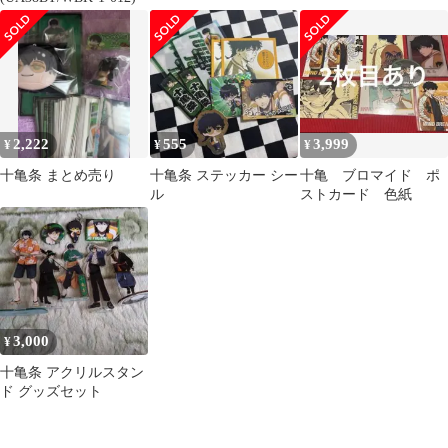
2,222
555
3,999
¥
¥
¥
十亀条 まとめ売り
十亀条 ステッカー シー
十亀 ブロマイド ポ
ル
ストカード 色紙
3,000
¥
十亀条 アクリルスタン
ド グッズセット