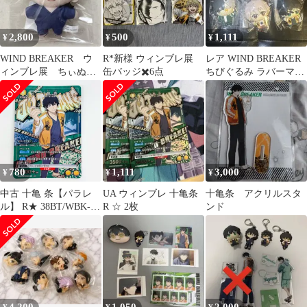
2,800
500
1,111
¥
¥
¥
WIND BREAKER ウ
R*新様 ウィンブレ展
レア WIND BREAKER
ィンブレ展 ちぃぬ
缶バッジ✖️6点
ちびぐるみ ラバーマス
い ぬいぐるみマスコ
コット 全6種 セット
ット 十亀条
780
1,111
3,000
¥
¥
¥
中古 十亀 条【パラレ
UA ウィンブレ 十亀条
十亀条 アクリルスタ
ル】 R★ 38BT/WBK-1-
R ☆ 2枚
ンド
011