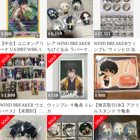
300
6,199
11,111
¥
¥
¥
【中古】ユニオンアリ
レア WIND BREAKER
WIND BREAKERウィ
ーナ UA38BT/WBK-1-
ちびぐるみ ラバーマス
ンブレ ウィンヒロ 缶バ
012[SR]：(キラ)十亀 条
コット 全6種 セット
ッジ
1,000
550
900
¥
¥
¥
WIND BREAKER ウエ
ウィンブレ 十亀条 トレ
【無言取引OK】アクリ
ハース2 【未開封】 カ
カ
ルスタンド 十亀条
ードまとめ売り