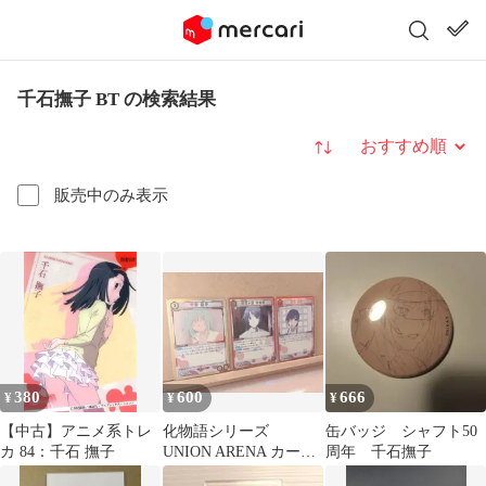
千石撫子 BT の検索結果
並び替え
販売中のみ表示
380
600
666
¥
¥
¥
【中古】アニメ系トレ
化物語シリーズ
缶バッジ シャフト50
カ 84：千石 撫子
UNION ARENA カー
周年 千石撫子
ド 千石,戦場ヶ原,神原