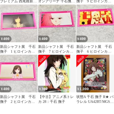
プレミアム 西尾維新ア
オンアリーナ 千石撫子
撫子 9 ヒロインカー
ニメプロジェクト第二
パラレル
ド
弾 C賞千石撫子
400
400
400
¥
¥
¥
新品シャフト展 千石
新品シャフト展 千石
新品シャフト展 千石
撫子 1 ヒロインカー
撫子 7 ヒロインカー
撫子 6 ヒロインカー
ド
ド
ド
400
300
1,000
¥
¥
¥
新品シャフト展 千石
【中古】アニメ系トレ
状態A 千石 撫子 R★ パ
撫子 2 ヒロインカー
カ 28：千石 撫子
ラレル UA42BT/MGS-
ド
1-013 ユニオンアリー
ナ 物語シリーズ