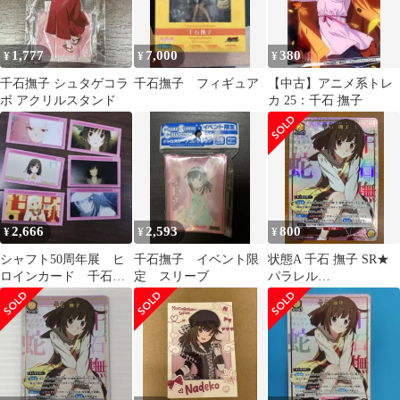
1,777
7,000
380
¥
¥
¥
千石撫子 シュタゲコラ
千石撫子 フィギュア
【中古】アニメ系トレ
ボ アクリルスタンド
カ 25：千石 撫子
2,666
2,593
800
¥
¥
¥
シャフト50周年展 ヒ
千石撫子 イベント限
状態A 千石 撫子 SR★
ロインカード 千石撫
定 スリーブ
パラレル
子 6枚
UA42BT/MGS-1-014 ユ
ニオンアリーナ 物語シ
リーズ