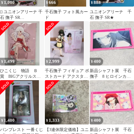
1,000
666
888
¥
¥
¥
□ ユニオンアリーナ 千
千石撫子 フォト風カー
ユニオンアリーナ 千
石 撫子 SR
ド
石 撫子 SR★
UA42BT/MGS-1-014 中
古品 smtani096870
1,499
2,999
400
¥
¥
¥
ひこくじ 物語 Ｂ
千石撫子 フィギュア ポ
新品シャフト展 千石
賞 BIGアクリルスタ
ストカード アクスタま
撫子 8 ヒロインカー
ンド 千石撫子
とめセット
ド
1,400
1,333
400
¥
¥
¥
バンプレスト 一番くじ
【3連休限定価格】ユニ
新品シャフト展 千石