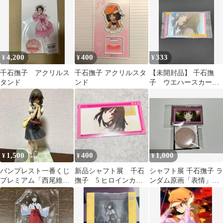
R 3枚
4,200
400
333
¥
¥
¥
千石撫子 アクリルス
千石撫子 アクリルスタ
【未開封品】 千石撫
タンド
ンド
子 ウエハースカー
ド コレクション
1,500
400
1,000
¥
¥
¥
バンプレスト一番くじ
新品シャフト展 千石
シャフト展 千石撫子 ラ
プレミアム「西尾維新
撫子 5 ヒロインカー
ンダム原画「表情」缶
アニメプロジェクトで
ド
バッジコレクション ヒ
登場した千石撫子
ロインカード