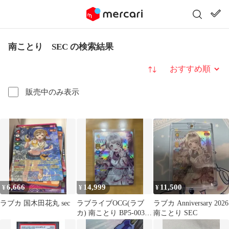
南ことり SEC の検索結果
並び替え
販売中のみ表示
6,666
14,999
11,500
¥
¥
¥
ラブカ 国木田花丸 sec
ラブライブOCG(ラブ
ラブカ Anniversary 2026
カ) 南ことり BP5-003-
南ことり SEC
SEC