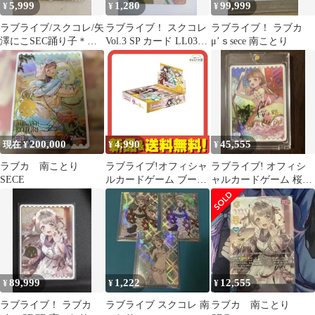
5,999
1,280
99,999
¥
¥
¥
ラブライブ/スクコレ/矢
ラブライブ！ スクコレ
ラブライブ！ ラブカ
澤にこSEC踊り子＊難
Vol.3 SP カード LL03-
μ’ｓsece 南ことり
あり
078SP 南ことり
200,000
4,990
45,555
現在 ¥
¥
¥
ラブカ 南ことり
ラブライブ!オフィシャ
ラブライブ! オフィシ
SECE
ルカードゲーム ブース
ャルカードゲーム 桜小
ターパック Royal
路きな子 SECE
Holiday 10パック入BOX
89,999
1,222
12,555
¥
¥
¥
ラブライブ！ ラブカ
ラブライブ スクコレ 南
ラブカ 南ことり