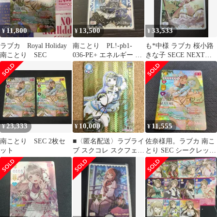
11,800
13,500
33,533
¥
¥
¥
ラブカ Royal Holiday
南ことり PL!-pb1-
も*中様 ラブカ 桜小路
南ことり SEC
036-PE+ エネルギー サ
きな子 SECE NEXT
イン
STEP ラブライブカー
ドゲ
23,333
10,000
11,555
¥
¥
¥
南ことり SEC 2枚セ
■〈匿名配送〉ラブライ
佐奈様用。ラブカ 南こ
ット
ブ スクコレ スクフェス
とり SEC シークレット
感謝祭2017 SEC ことり
ラブライブカードゲー
ム