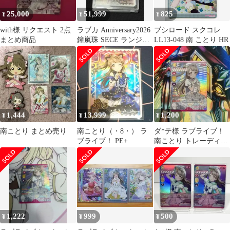
25,000
51,999
825
¥
¥
¥
with様 リクエスト 2点
ラブカ Anniversary2026
ブシロード スクコレ
まとめ商品
鐘嵐珠 SECE ランジュ
LL13-048 南 ことり HR
箔押しサイン
1,444
13,999
1,200
¥
¥
¥
南ことり まとめ売り
南ことり（・8・） ラ
ダ*テ様 ラブライブ！
ブライブ！ PE+
南ことり トレーディン
グカード PLI-bp6-003-
1,222
999
500
¥
¥
¥