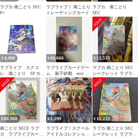
ラブカ 南ことり SEC
ラブライブ！ 南ことり
ラブカ 南ことり
P+
トレーディングカード
SEC
4,400
66,666
12,533
¥
¥
¥
ラブライブ スクコ
ラブライブカードゲー
ラブカ 南ことり SEC
レ 南ことり SP カー
ム 嵐千砂都 sece ラ
シークレット ラブライ
ド
ブカ
ブカードゲーム
68,888
1,599
12,222
¥
¥
¥
南ことり SECE ラブ
ラブライブ！スクール
ラブカ 南ことり SEC
カ ラブライブカード
アイドルコレクション
シークレット ラブライ