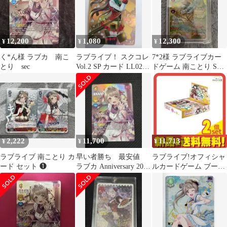
12,200
1,080
12,300
¥
¥
¥
く*ん様 ラブカ 南こ
ラブライブ！ スクコレ
7*2様 ラブライブカー
とり sec
Vol.2 SP カード LL02-
ドゲーム 南ことり SEC
078SP 南ことり
シークレット ラブカ
2,222
11,700
11,713
¥
¥
¥
ラブライブ 南ことり カ
早い者勝ち 最安値
ラブライブ!オフィシャ
ード セット ❶
ラブカ Anniversary 2026
ルカードゲーム ブース
南ことり SEC
ターパック Royal
Holiday 10パック入BOX
2個セット まとめ売り