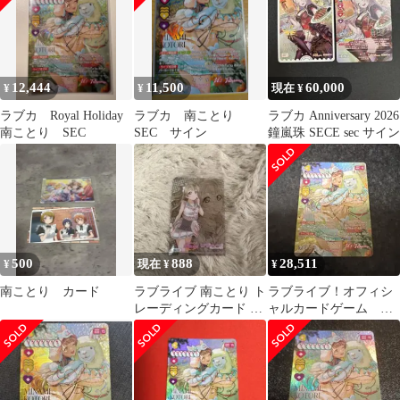
12,444
11,500
60,000
¥
¥
現在 ¥
ラブカ Royal Holiday
ラブカ 南ことり
ラブカ Anniversary 2026
南ことり SEC
SEC サイン
鐘嵐珠 SECE sec サイン
500
888
28,511
¥
現在 ¥
¥
南ことり カード
ラブライブ 南ことり ト
ラブライブ！オフィシ
レーディングカード コ
ャルカードゲーム 南
レクションクリア no12
ことり SEC