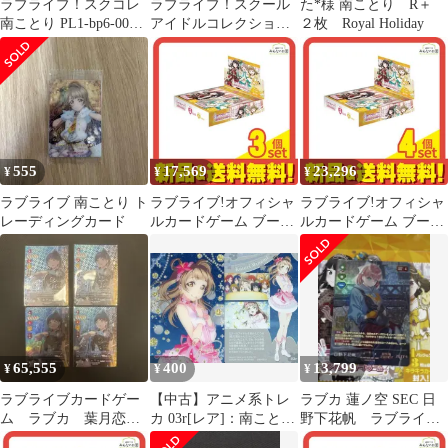
ラブライブ！スクコレ
ラブライブ！スクール
た*様 南ことり R＋
南ことり PL1-bp6-003-
アイドルコレクション
２枚 Royal Holiday
P
南ことり UR SR HR 3枚
セット
555
17,569
23,296
¥
¥
¥
ラブライブ 南ことり ト
ラブライブ!オフィシャ
ラブライブ!オフィシャ
レーディングカード
ルカードゲーム ブース
ルカードゲーム ブース
ターパック Royal
ターパック Royal
Holiday 10パック入BOX
Holiday 10パック入BOX
3個セット まとめ売り
4個セット まとめ売り
65,555
400
13,799
¥
¥
¥
ラブライブカードゲー
【中古】アニメ系トレ
ラブカ 蓮ノ空 SEC 日
ム ラブカ 葉月恋
カ 03r[レア]：南ことり
野下花帆 ラブライブ
SEC
(ホログラムゴールド箔
カードゲーム