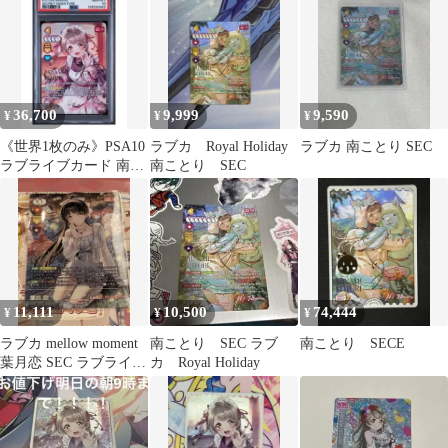
36,700
9,999
9,590
¥
¥
¥
《世界1枚のみ》PSA10
ラブカ Royal Holiday
ラブカ 南ことり SEC
ラブライブカード 南こ
南ことり SEC
とり SEC サインカード
11,111
10,500
74,444
¥
¥
¥
ラブカ mellow moment
南ことり SEC ラブ
南ことり SECE
葉月恋 SEC ラブライブ
カ Royal Holiday
Liella