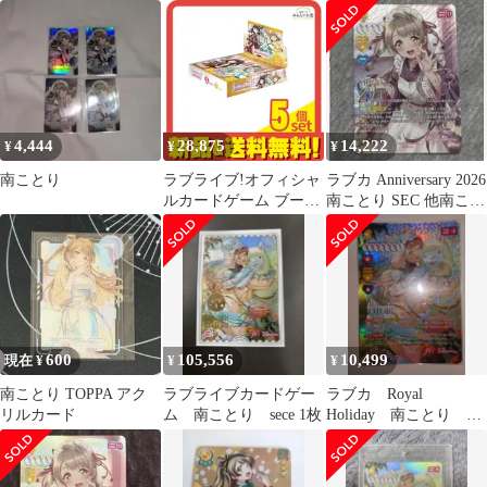
ゲーム
南ことり PR 3枚セッ
ブカードゲーム
ト ラブカ
4,444
28,875
14,222
¥
¥
¥
南ことり
ラブライブ!オフィシャ
ラブカ Anniversary 2026
ルカードゲーム ブース
南ことり SEC 他南こと
ターパック Royal
りカード3枚
Holiday 10パック入BOX
5個セット まとめ売り
600
105,556
10,499
現在 ¥
¥
¥
南ことり TOPPA アク
ラブライブカードゲー
ラブカ Royal
リルカード
ム 南ことり sece 1枚
Holiday 南ことり
SEC