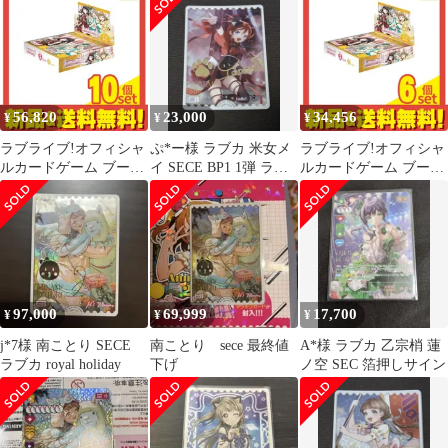
ver.)
56,820
23,000
34,456
¥
¥
¥
ラブライブ!オフィシャ
ぷ*ー様 ラブカ 米女メ
ラブライブ!オフィシャ
ルカードゲーム ブース
イ SECE BP1 1弾 ラブ
ルカードゲーム ブース
ターパック Royal
ライブカードゲーム
ターパック Royal
Holiday 10パック入BOX
Holiday 10パック入BOX
10個セット まとめ売り
6個セット まとめ売り
97,000
69,999
17,700
¥
¥
¥
j*7様 南ことり SECE
南ことり sece 最終値
A*様 ラブカ 乙宗梢 蓮
ラブカ royal holiday
下げ
ノ空 SEC 箔押しサイン