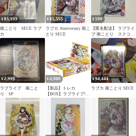
83,333
85,555
599
¥
¥
¥
南ことり SECE ラブ
ラブカ Anniversary 南こ
【匿名配送】 ラブライ
カ
とり SECE
ブ 南ことり スクコ
レ カード SR
2,999
4,980
94,444
¥
¥
¥
ラブライブ 南こと
【新品】トレカ
ラブカ 南ことり SECE
り SP
【BOX】ラブライブ!シ
リーズ オフィシャルカ
ードゲーム ブースター
パック Royal Holiday