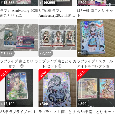
13,333
100,099
700
¥
¥
¥
ラブカ Anniversary 2026
り*め様 ラブカ
は*ー様 南ことり セッ
南ことり SEC
Anniversary2026 上原歩
ト
夢 SECE 虹ヶ咲学園
1,222
2,222
900
¥
¥
¥
ラブライブ 南ことり カ
ラブライブ 南ことり カ
ラブライブ！スクール
ード セット ㉓
ード セット ②
アイドルコレクション
南ことり カード
17,100
500
800
¥
¥
¥
A*様 ラブライブ vol.1
ラブライブ！ 南ことり
公*o様 南ことり セット