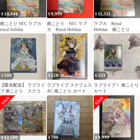
14,444
9,999
11,111
¥
¥
¥
南ことり SEC ラブカ
南ことり SEC ラブ
ラブカ Royal
royal holiday
カ Royal Holiday
Holiday 南ことり
SEC
599
320
333
¥
¥
¥
【匿名配送】 ラブライ
ラブライブ スクフェス
ラブライブ！ 南ことり
ブ 南ことり スクコ
AC 南ことり カード R
カード
レ カード ウエディ
１枚
ング HR
12,500
700
9,999
¥
¥
¥