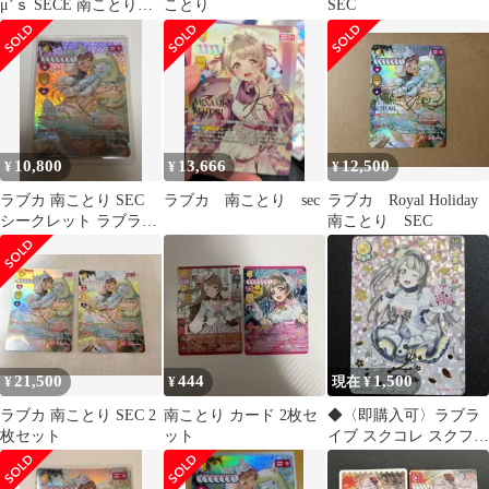
μ’ｓ SECE 南ことり
ことり
SEC
Anniversary2026
10,800
13,666
12,500
¥
¥
¥
ラブカ 南ことり SEC
ラブカ 南ことり sec
ラブカ Royal Holiday
シークレット ラブライ
南ことり SEC
ブカードゲーム
21,500
444
1,500
¥
¥
現在 ¥
ラブカ 南ことり SEC 2
南ことり カード 2枚セ
◆〈即購入可〉ラブラ
枚セット
ット
イブ スクコレ スクフェ
ス感謝祭2018 SP こと
り