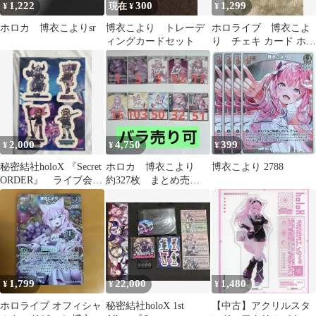
1,222
300
1,299
¥
現在 ¥
¥
ホロカ 博衣こよりsr
博衣こより トレーデ
ホロライブ 博衣こよ
ィングカードセット
り チェキ カード ホロ
カ OSR SR
2,000
4,750
399
¥
¥
¥
秘密結社holoX 『Secret
ホロカ 博衣こより
博衣こより 2788
ORDER』 ライブ会場
約327枚 まとめ売
特典 ステッカー
り 1529
1,799
22,000
1,480
¥
¥
¥
ホロライブ オフィシャ
秘密結社holoX 1st
【中古】アクリルスタ