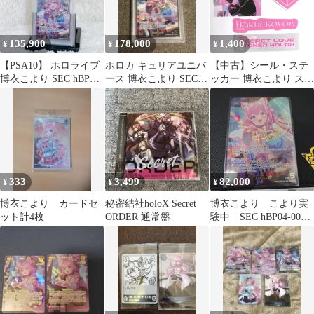
135,900
178,000
1,400
¥
¥
¥
【PSA10】 ホロライブ
ホロカ キュリアユニバ
【中古】シール・ステ
博衣こより SEC hBP04-
ース 博衣こより SEC
ッカー 博衣こより ステ
001
psa10
ッカーセット(4枚セッ
ト) Secret Love-Token
holoX 「バーチャル
Youtuber ホロライブ」
333
3,499
82,000
¥
¥
¥
博衣こより カードセ
秘密結社holoX Secret
博衣こより こより実
ット計4枚
ORDER 通常盤
験中 SEC hBP04-001
サイン