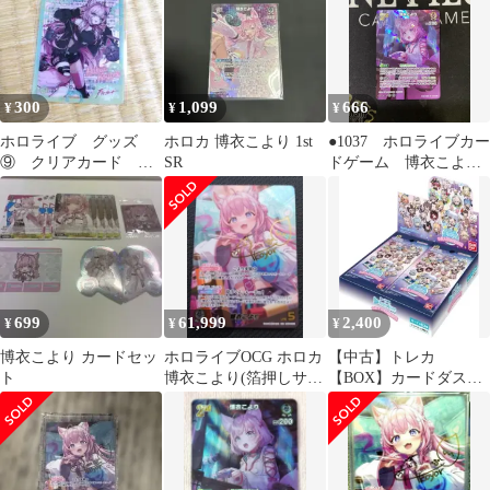
YouTuber ホロライブ
Secret Society holoX
Anniversary Parade」
300
1,099
666
¥
¥
¥
ホロライブ グッズ
ホロカ 博衣こより 1st
●1037 ホロライブカー
⑨ クリアカード 博
SR
ドゲーム 博衣こよ
衣こより
り SR hBP04-013
699
61,999
2,400
¥
¥
¥
博衣こより カードセッ
ホロライブOCG ホロカ
【中古】トレカ
ト
博衣こより(箔押しサイ
【BOX】カードダス
ン入り)
hololive Vol.2 ～全人類
兎化計画～