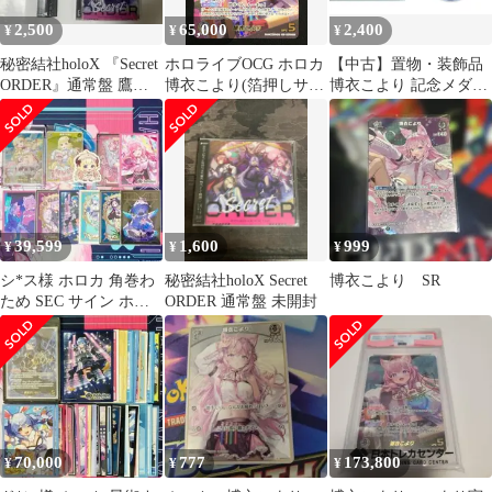
2,500
65,000
2,400
¥
¥
¥
秘密結社holoX 『Secret
ホロライブOCG ホロカ
【中古】置物・装飾品
ORDER』通常盤 鷹嶺
博衣こより(箔押しサイ
博衣こより 記念メダル
ルイ ジャケット
ン入り) SEC hBP04-001
「バーチャルYouTuber
トレカ TCG 219
ホロライブ Secret
Society holoX
Anniversary Parade」
39,599
1,600
999
¥
¥
¥
シ*ス様 ホロカ 角巻わ
秘密結社holoX Secret
博衣こより SR
ため SEC サイン ホロ
ORDER 通常盤 未開封
ライブ ホロライブOCG
カー
70,000
777
173,800
¥
¥
¥