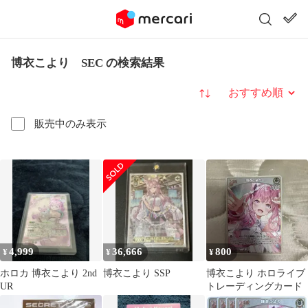
博衣こより SEC の検索結果
並び替え
販売中のみ表示
4,999
36,666
800
¥
¥
¥
ホロカ 博衣こより 2nd
博衣こより SSP
博衣こより ホロライブ
UR
トレーディングカード