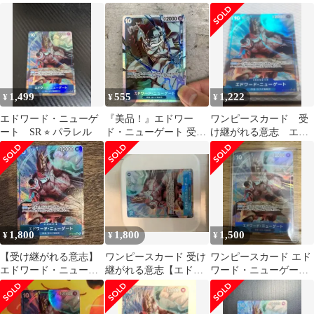
SRパラレル OP13-042
ST15-002
OP13-042 (パラレル)
1,499
555
1,222
¥
¥
¥
エドワード・ニューゲ
『美品！』エドワー
ワンピースカード 受
ート SR ⭐︎ パラレル
ド・ニューゲート 受け
け継がれる意志 エド
継がれる意思 SR
ワードニューゲートSR
パラレル
1,800
1,800
1,500
¥
¥
¥
【受け継がれる意志】
ワンピースカード 受け
ワンピースカード エド
エドワード・ニューゲ
継がれる意志【エドワ
ワード・ニューゲート
ート SR パラレル
ード・ニューゲート★
(OP13-042)
SR パラレル】