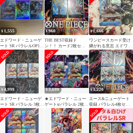
1,555
960
1,666
¥
¥
¥
エドワード・ニューゲ
THE BEST収録ド
ワンピースカード受け
ート SR パラレルOP13-
ン！！ カード2枚セッ
継がれる意志 エドワー
042 受け継がれる意志
ト
ド・ニューゲート(SRパ
ラレル)
4,999
3,699
3,220
¥
¥
¥
エドワード・ニューゲ
★エドワード・ニュー
エース&ニューゲート
ート SR パラレル 3枚
ゲートsrパラレル 2枚セ
収録 パラレル4枚セッ
受け継がれる意志
ット 受け継がれる意志
ト
★