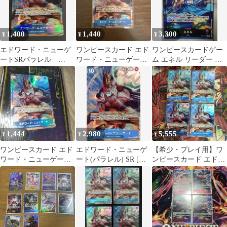
1,400
1,440
3,300
¥
¥
¥
エドワード・ニューゲ
ワンピースカード エド
ワンピースカードゲー
ートSRパラレル
ワード・ニューゲート
ム エネル リーダー パ
OP13-042受け継がれる
SR-P [OP13-042]
ラレル
意志 ワンピカ
1,444
2,980
5,555
¥
¥
¥
ワンピースカード エド
エドワード・ニューゲ
【希少・プレイ用】ワ
ワード・ニューゲート
ート(パラレル) SR [受
ンピースカード エドワ
SR-P [OP13-042]
け継がれる意志] OP13-
ード・ニューゲート パ
042 ワンピースカード
ラレル 4枚
ゲーム