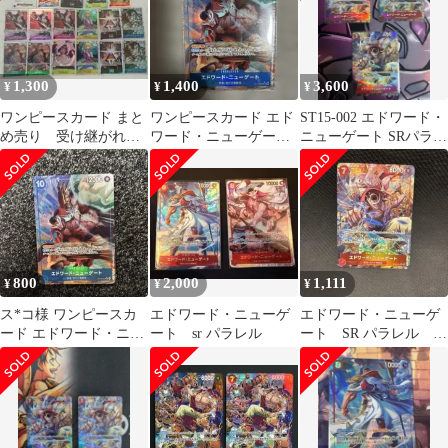
1,300
1,400
3,600
¥
¥
¥
ワンピースカード まと
ワンピースカード エド
ST15-002 エドワード・
め売り 受け継がれる
ワード・ニューゲート
ニューゲート SRパラレ
意志 R SR パラレル
SR-P [OP13-042]
ル3枚
800
2,000
1,111
¥
¥
¥
ス*コ様 ワンピースカ
エドワード・ニューゲ
エドワード・ニューゲ
ード エドワード・ニュ
ート sr パラレル
ート SR パラレル
ーゲート SRパラレル
ST15-002