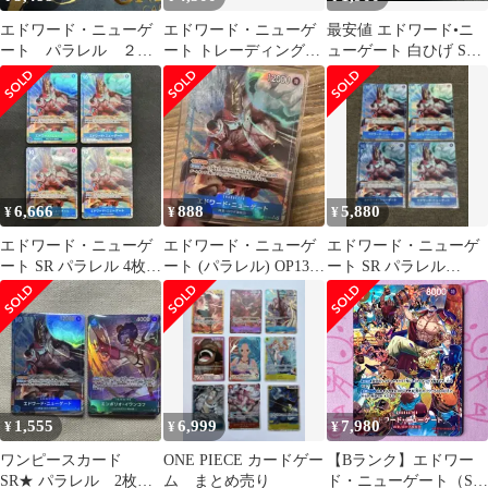
エドワード・ニューゲ
エドワード・ニューゲ
最安値 エドワード•ニ
ート パラレル ２枚
ート トレーディングカ
ューゲート 白ひげ SR
セット ワンピースカ
ード 4枚セット
パラレル SR 3枚セット
ードゲーム
6,666
888
5,880
¥
¥
¥
エドワード・ニューゲ
エドワード・ニューゲ
エドワード・ニューゲ
ート SR パラレル 4枚セ
ート (パラレル) OP13-
ート SR パラレル
ット OP13 ワンピース
042
OP13-042 受け継がれる
カード
意志
1,555
6,999
7,980
¥
¥
¥
ワンピースカード
ONE PIECE カードゲー
【Bランク】エドワー
SR★ パラレル 2枚セ
ム まとめ売り
ド・ニューゲート（SP