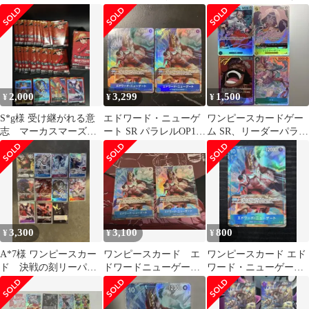
ット エドワード•ニュ
SRパラレル
ーゲート など
2,000
3,299
1,500
¥
¥
¥
S*g様 受け継がれる意
エドワード・ニューゲ
ワンピースカードゲー
志 マーカスマーズ
ート SR パラレルOP13-
ム SR、リーダーパラレ
聖 Rパラレル含む
042 2枚 ワンピースカ
ルまとめ売り8枚セット
1box開封セット
ード
3,300
3,100
800
¥
¥
¥
A*7様 ワンピースカー
ワンピースカード エ
ワンピースカード エド
ド 決戦の刻リーパラ
ドワードニューゲート
ワード・ニューゲート
SR等まとめ売り
SRパラレル
OP13-042 SR パラレル