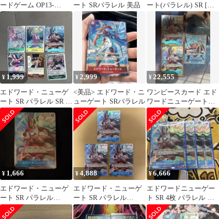
ードゲーム OP13-
ート SRパラレル 美品
ート(パラレル) SR [受
042[SR]：(パラレル)エ
け継がれる意志] OP13-
ドワード・ニューゲー
042 傷有り ワンピース
ト
カードゲーム
1,999
2,999
22,555
¥
¥
¥
エドワード・ニューゲ
<美品> エドワード・ニ
ワンピースカード エド
ート SR パラレル SR R
ューゲート SRパラレル
ワードニューゲート
OP13
SP パラレル2枚
1,666
4,888
6,666
¥
¥
¥
エドワード・ニューゲ
エドワード・ニューゲ
エドワードニューゲー
ート SR パラレル
ート SR パラレル
ト SR 4枚 パラレル 受
OP13-042 受け継がれる
OP13-042 受け継がれる
け継がれる意志
意志
意志