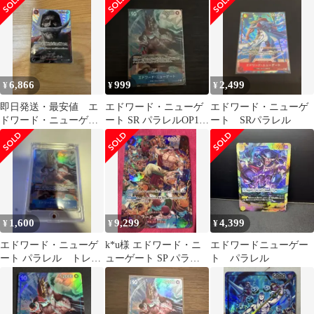
6,866
999
2,499
¥
¥
¥
即日発送・最安値 エ
エドワード・ニューゲ
エドワード・ニューゲ
ドワード・ニューゲー
ート SR パラレルOP13-
ート SRパラレル
ト SPパラレルSR
042 受け継がれる意志
1,600
9,299
4,399
¥
¥
¥
エドワード・ニューゲ
k*u様 エドワード・ニ
エドワードニューゲー
ート パラレル トレー
ューゲート SP パラレ
ト パラレル
ディングカード
ル