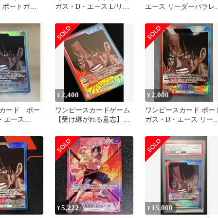
青 ポートガ
ガス・D・エース L/リー
エース リーダーパラレ
ース リーダ
ダーパラレルOP13-002
OP13
2,400
2,000
¥
¥
カード ポー
ワンピースカードゲーム
ワンピースカード ポー
・エース
【受け継がれる意志】ポ
ガス・D・エース リー
2 リーダーパラレ
ートガス・D・エース
ーパラレル OP13-002
【L★】
5,222
15,000
¥
¥