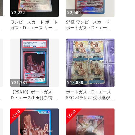
2,222
2,000
¥
¥
ワンピースカード ポート
S*様 ワンピースカード
継
ガス・D・エース リーダ
ポートガス・D・エース
ーパラレル OP13-002
L★ パラレル OP13-00
21,781
18,888
¥
¥
リ
【PSA10】ポートガス・
ポートガス・D・エース
ッ
Ｄ・エース(L★){赤/青}
SEC パラレル 受け継がれ
〈OP13-002〉[[OP-13]ブ
る意思 4枚
ースターパック受け継が
れる意志]リーダーパラレ
ル