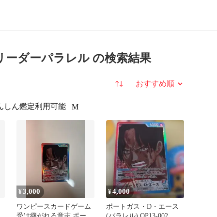
リーダーパラレル の検索結果
並び替え
んしん鑑定利用可能
M
3,000
4,000
¥
¥
ワンピースカードゲーム
ポートガス・D・エース
リ
受け継がれる意志 ポート
(パラレル) OP13-002