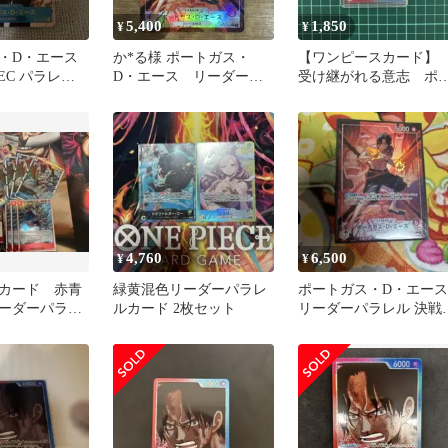
5,400
1,850
¥
¥
・D・エース
か*る様 ポートガス・
【ワンピースカード
 SEC パラレル
D・エース リーダーパ
受け継がれる意志 ポ
る意志
ラレル
トガス・D・エース リ
ーダーパラレル
4,760
6,500
¥
¥
カード 赤青
緑黄混色リーダーパラレ
ポートガス・D・エース
ーダーパラレ
ルカード 2枚セット
リーダーパラレル 決戦
刻