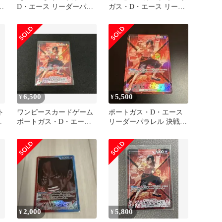
ル
D・エース リーダーパラ
ガス・D・エース リーダ
レル
ーパラレル OP13-002
6,500
5,500
¥
¥
ト
ワンピースカードゲーム
ポートガス・D・エース
ダ
ポートガス・D・エース
リーダーパラレル 決戦の
リーダーパラレル 決戦の
刻
刻
2,000
5,800
¥
¥