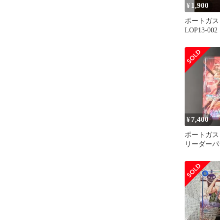
1,900
¥
ポートガス
LOP13-0
レル 受け
7,400
¥
ポートガス
リーダーパ
刻