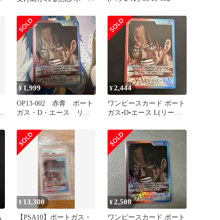
ガス・D・エース リーダ
ーパラレル
1,999
2,444
¥
¥
OP13-002 赤青 ポート
ワンピースカード ポート
継
ガス・D・エース リー
ガス•D•エース L(リーダ
ダーパラレル
ー) パラレル
13,300
2,500
¥
¥
ム
【PSA10】ポートガス・
ワンピースカード ポート