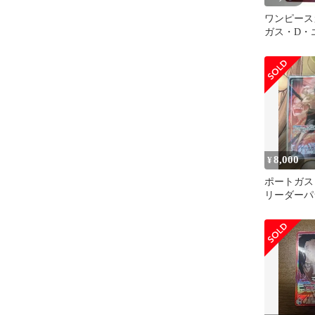
ワンピース
ガス・D・
ーパラレル O
8,000
¥
ポートガス
リーダーパ