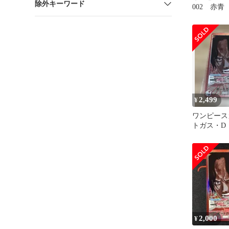
除外キーワード
002 赤
ス・D・エ
ーパラレル
2,499
¥
ワンピース
トガス・D
OP13-00
ル
2,000
¥