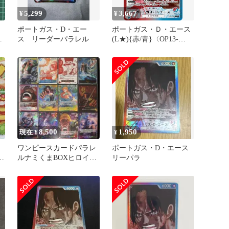
5,299
3,667
¥
¥
】
ポートガス・D・エー
ポートガス・Ｄ・エース
ー
ス リーダーパラレル
(L★){赤/青}〈OP13-
002〉[[OP-13]ブースター
パック受け継がれる意志]
リーダーパラレル
8,500
1,950
現在 ¥
¥
ワンピースカードパラレ
ポートガス・D・エース
の
ルナミくまBOXヒロイン
リーパラ
ズエディション受け継が
れる意志