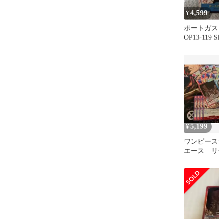
4,599
¥
ポートガス
OP13-119
受け継がれ
5,199
¥
ワンピース
エース リ
ル