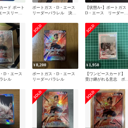
カード ポート
ポートガス・D・エース
【状態A+】ポートガス
エースリーダ
リーダーパラレル 決戦
D・エース リーダーパ
P13-002
の刻
ラレル
8,200
1,950
¥
¥
・D・エース
ポートガス・D・エース
【ワンピースカード
ラレル
リーダーパラレル
受け継がれる意志 ポ
トガス・D・エース リ
ーダーパラレル