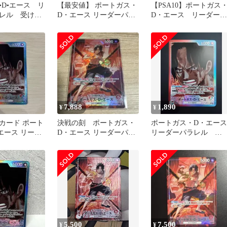
•D•エース リ
【最安値】 ポートガス・
【PSA10】ポートガス
レル 受け継
D・エース リーダーパラ
D・エース リーダーパ
レル OP16-001 決戦の刻
ラレル 受け継がれる
志
7,888
1,890
¥
¥
カード ポート
決戦の刻 ポートガス・
ポートガス・D・エース
エース リーダ
D・エース リーダーパラ
リーダーパラレル
 受け継がれ
レル
OP13-002 ワンピース カ
ード
5,500
7,500
¥
¥