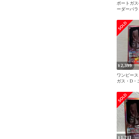
ポートガス
ーダーパラ
がれる意志
2,399
¥
ワンピース
ガス・D・
ーパラレル
る意志
1,711
¥