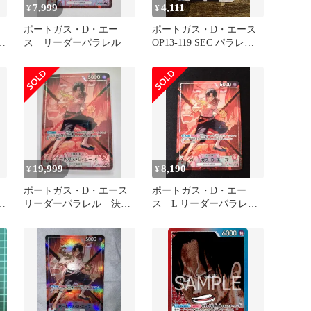
7,999
4,111
¥
¥
ポートガス・D・エー
ポートガス・D・エース
の
ス リーダーパラレル
OP13-119 SEC パラレル
受け継がれる意志
19,999
8,190
¥
¥
ポートガス・D・エース
ポートガス・D・エー
ラ
リーダーパラレル 決戦
ス L リーダーパラレ
の刻 OP16-001
ル OP16-001 決戦の刻