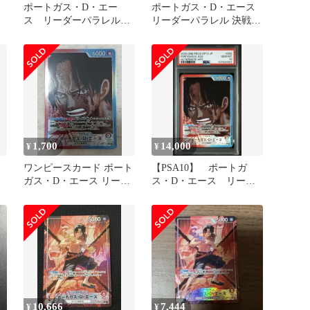
・
ポートガス・D・エー
ポートガス・D・エース
ス リーダーパラレル②
リーダーパラレル 決戦の
意
受け継がれる意志
刻
1,700
14,000
¥
¥
ワンピースカード ポート
【PSA10】 ポートガ
ガス・D・エース リーダ
ス・D・エース リーダ
ーパラレル
ーパラレル 受け継がれ
る意志
10,666
7,444
¥
¥