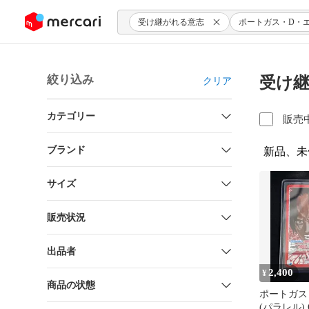
ンツにスキップ
受け継がれる意志
ポートガス・D・
絞り込み
受け継
クリア
カテゴリー
販売
ブランド
新品、未
サイズ
販売状況
出品者
2,400
¥
商品の状態
ポートガス
(パラレル) O