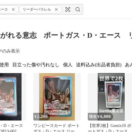
エース
リーダーパラレル
がれる意志 ポートガス・D・エース 
中のみ表示
使用
目立った傷や汚れなし
個人
送料込み(出品者負担)
あ
2,200
6,000
¥
現在 ¥
・D・エース
ワンピースカード ポート
【世界2枚】Gemix10 ポ
P13-002
ガス・D・エース リーダ
ートガス・D・エース 