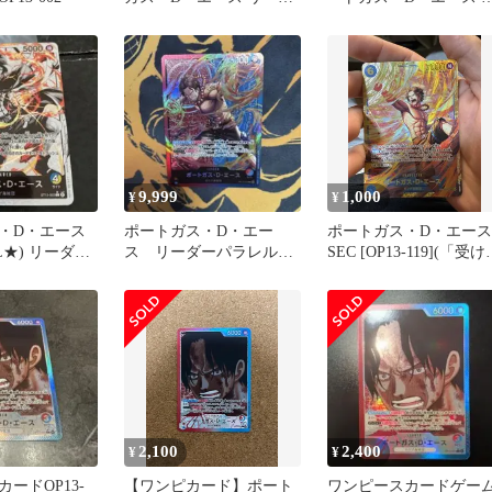
ーパラレル OP13-002
ーダーパラレル
9,999
1,000
¥
¥
・D・エース
ポートガス・D・エー
ポートガス・D・エース
2 L★) リーダー
ス リーダーパラレル
SEC [OP13-119](「受け
サウンドローダー ワン
がれる意志」)
ピースカード
2,100
2,400
¥
¥
ードOP13-
【ワンピカード】ポート
ワンピースカードゲー