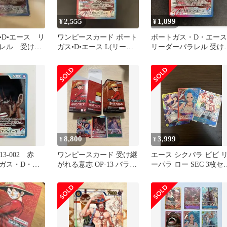
2,555
1,899
¥
¥
•D•エース リ
ワンピースカード ポート
ポートガス・D・エース
レル 受け継
ガス•D•エース L(リーダ
リーダーパラレル 受け
ー) パラレル
がれる意志 OP13
8,800
3,999
¥
¥
13-002 赤
ワンピースカード 受け継
エース シクパラ ビビ 
ガス・D・エ
がれる意志 OP-13 バラパ
ーパラ ロー SEC 3枚セ
ダーパラレル
ック おまけ付き
ト