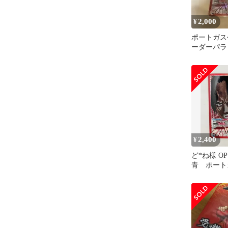
2,000
¥
ポートガス
ーダーパラ
がれる意志
2,400
¥
ど*ね様 OP
青 ポート
ース リー