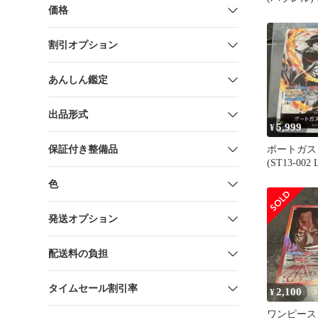
価格
割引オプション
あんしん鑑定
出品形式
5,999
¥
保証付き整備品
ポートガス
(ST13-00
パラレル
色
発送オプション
配送料の負担
タイムセール割引率
2,100
¥
ワンピースカ