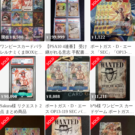
[OP13-119](ブースター
ース
パック「受け継がれる
意志」)スーパーパラレ
ル コミックパラレル
8,500
199,999
1,122
現在 ¥
¥
¥
ワンピースカードパラ
【PSA10 4連番】 受け
ポートガス・D・エー
レルナミくまBOXヒロ
継がれる意志 手配書
ス 「SEC」「OP13-
インズエディション受
SP
119」 受け継がれる意
け継がれる意志
志 4枚
90,000
8,088
11,211
¥
¥
¥
Sakura様 リクエスト 2
ポートガス・D・エー
b*b様 ワンピース カー
点 まとめ商品
ス OP13-119 SEC パラ
ドゲーム ポートガス・
レル 受け継がれる意思
D・エース