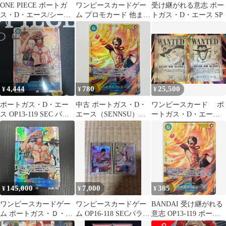
ONE PIECE ポートガ
ワンピースカードゲー
受け継がれる意志 ポー
ス・D・エース/シーク
ム プロモカード 他まと
トガス・D・エース SP
レットパラレル
め売り おまけ付き
4,444
780
25,500
¥
¥
¥
ポートガス・D・エー
中古 ポートガス・D・
ワンピースカード ポ
ス OP13-119 SEC パラ
エース（SENNSU）
ートガス・D・エース
レル 白欠け有り
SEC OP13-119
OP13-119 SP サボ手配
書
145,000
7,000
385
¥
¥
¥
ワンピースカードゲー
ワンピースカードゲー
BANDAI 受け継がれる
ム ポートガス・Ｄ・エ
ム OP16-118 SECパラレ
意志 OP13-119 ポート
ース SEC-SP (コミパラ)
ル ポートガス・D・エ
ガス・D・エース SEC