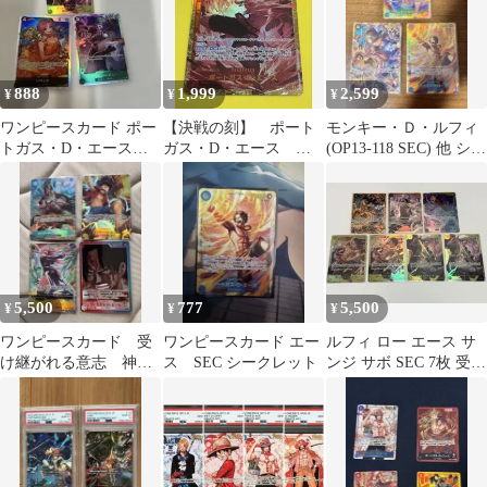
888
1,999
2,599
¥
¥
¥
ワンピースカード ポー
【決戦の刻】 ポート
モンキー・Ｄ・ルフィ
トガス・D・エース
ガス・D・エース
(OP13-118 SEC) 他 シー
SEC OP07-119 ほか
SEC
クレット3枚
5,500
777
5,500
¥
¥
¥
ワンピースカード 受
ワンピースカード エー
ルフィ ロー エース サ
け継がれる意志 神の
ス SEC シークレット
ンジ サボ SEC 7枚 受け
島の冒険
継がれる意志