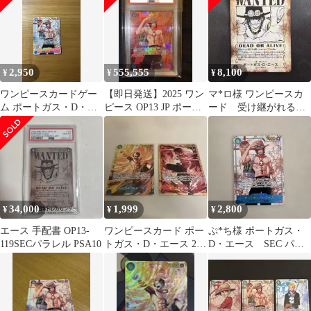
2,950
555,555
8,100
¥
¥
¥
ワンピースカードゲー
【即日発送】2025 ワン
マ*ロ様 ワンピースカ
ム ポートガス・D・エ
ピース OP13 JP ポート
ード 受け継がれる意
ース パラレル
ガス・D・エース
志 ポートガス・D・
エース
34,000
1,999
2,800
¥
¥
¥
エース 手配書 OP13-
ワンピースカード ポー
ぷ*ち様 ポートガス・
119SECパラレル PSA10
トガス・D・エース 2枚
D・エース SEC パラ
セット
レル OP013 受け継が
れる意志