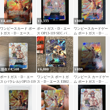
4,480
3,333
800
¥
¥
¥
ワンピースカード ポー
ポートガス・D・エー
ワンピースカードゲー
トガス・D・エース
ス OP13-119 SEC パラ
ム ポートガス・D・エ
SEC パラレル OP13-119
レル
ース OP03-001
4,500
6,800
899
現在 ¥
¥
¥
ポートガス・D・エー
ワンピース ポートガ
ワンピース カードゲー
ス (パラレル) OP13-119
ス・D・エース EB02-
ム ポートガス・D・エ
028 SP スペシャルレア
ース 受け継がれる意
志