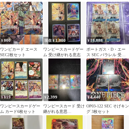
【ブースターパック 受
ト 受け継がれる意志
119〉[[OP-13]ブースタ
け継がれる意志】
ーパック受け継がれる
OP13-119
意志] シークレット
800
1,000
18,888
¥
現在 ¥
¥
ワンピカード エース
ワンピースカードゲー
ポートガス・D・エー
SEC2枚セット
ム 受け継がれる意志
ス SEC パラレル 受け
継がれる意思 4枚
819
2,399
4,440
¥
¥
¥
ワンピースカードゲー
ワンピースカード 受け
OP03-122 SEC そげキン
ム カード6枚セット
継がれる意思
グ 3枚セット
EGGHEAD CRISISまと
め売り