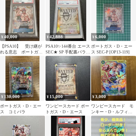
40,000
42,888
6,000
¥
¥
¥
【PSA10】 受け継が
PSA10✨144番台 エース
ポートガス・D・エー
れる意志 ポートガ
SEC★ SP 手配書パラレ
ス SEC-P [OP13-119]
ス・D・エース SEC パ
ル OP13-119
ラレル
130,000
15,000
3,000
¥
¥
¥
ポートガス・D・エー
ワンピースカード ポー
ワンピースカード モ
ス コミパラ
トガス・D・エース
ンキー・D・ルフィ
SEC OP13-118