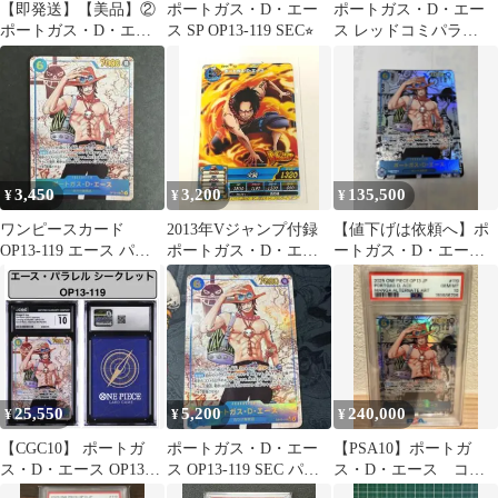
【即発送】【美品】②
ポートガス・D・エー
ポートガス・D・エー
ポートガス・D・エー
ス SP OP13-119 SEC⭐︎
ス レッドコミパラ
ス P-SEC OP13-119
OP13-119 受け継がれる
意志
3,450
3,200
135,500
¥
¥
¥
ワンピースカード
2013年Vジャンプ付録
【値下げは依頼へ】ポ
OP13-119 エース パラ
ポートガス・D・エー
ートガス・D・エース
レル
ス
コミパラ 受け継がれ
る意志
25,550
5,200
240,000
¥
¥
¥
【CGC10】 ポートガ
ポートガス・D・エー
【PSA10】ポートガ
ス・D・エース OP13-
ス OP13-119 SEC パラ
ス・D・エース コミ
119 受け継がれる意志
レル 受け継がれる意志
パラ OP13-119