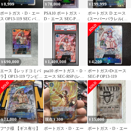
8,999
70,000
199,999
¥
¥
¥
ポートガス・D・エー
PSA10 ポートガス・
ポートガス D エース
ス OP13-119 SEC パラ
D・エース SEC-P
(スーパーパラレル(コ
レル 受け継がれる意志
{OP13-119}
ミパラ)) OP13-119
690,000
1,400,000
4,200
¥
¥
¥
エース【レッドコミパ
psa10 ポートガス・Ｄ・
ポートガス•D•エース
ラ】OP13-119 ワンピー
エース SEC-RSP (レッ
SEC-P OP13-119
スカード
ドコミパラ)
71,000
300
15,000
¥
現在 ¥
¥
フ*ク様 【ギス有り】
ポートガス・D・エー
ポートガス・D・エー