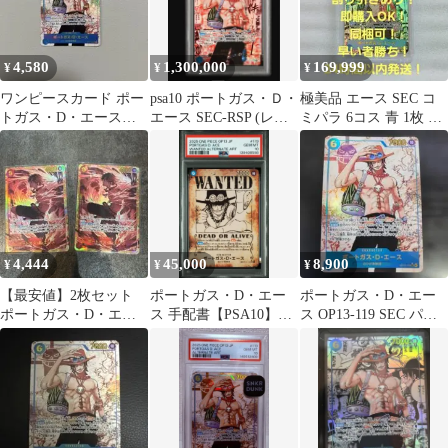
4,580
1,300,000
169,999
¥
¥
¥
ワンピースカード ポー
psa10 ポートガス・Ｄ・
極美品 エース SEC コ
トガス・D・エース
エース SEC-RSP (レッ
ミパラ 6コス 青 1枚 受
OP-13-199 sec パラレル
ドコミパラ)
け継がれる意志
4,444
45,000
8,900
¥
¥
¥
【最安値】2枚セット
ポートガス・D・エー
ポートガス・D・エー
ポートガス・D・エー
ス 手配書【PSA10】
ス OP13-119 SEC パラ
ス SEC OP02-013
13-119 sp
レル