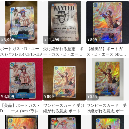
ラレル
(パラレル) OP13-119
3,999
11,499
899
¥
¥
¥
ポートガス・D・エー
受け継がれる意志 ポ
【極美品】ポートガ
ス (パラレル) OP13-119
ートガス・D・エース
ス・D・エース SEC
SEC【SP】OP13-119
OP13-119 受け継がれる
手配書
意志
3,509
800
555
¥
¥
¥
【美品】ポートガス・
ワンピースカード 受け
ワンピースカード 受
D・エース (secパラレ
継がれる意志 ポートガ
け継がれる意志 ポート
ル)
ス・D・エース SEC
ガス・D・エース SEC