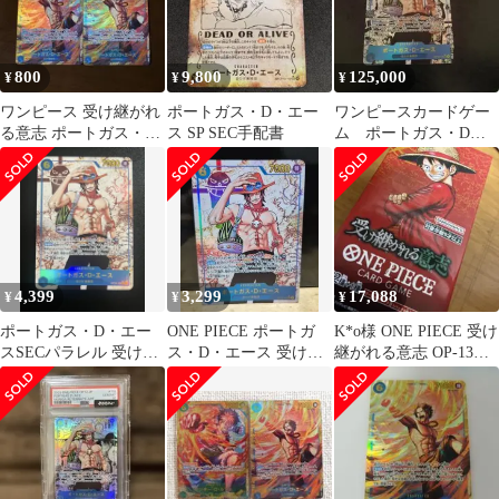
800
9,800
125,000
¥
¥
¥
ワンピース 受け継がれ
ポートガス・D・エー
ワンピースカードゲー
る意志 ポートガス・
ス SP SEC手配書
ム ポートガス・D・
D・エースSEC
エース コミパラ
OP13-119
4,399
3,299
17,088
¥
¥
¥
ポートガス・D・エー
ONE PIECE ポートガ
K*o様 ONE PIECE 受け
スSECパラレル 受け継
ス・D・エース 受け継
継がれる意志 OP-13
がれる意志 op13-119
がれる意志 sec
BOX（再販未開封品