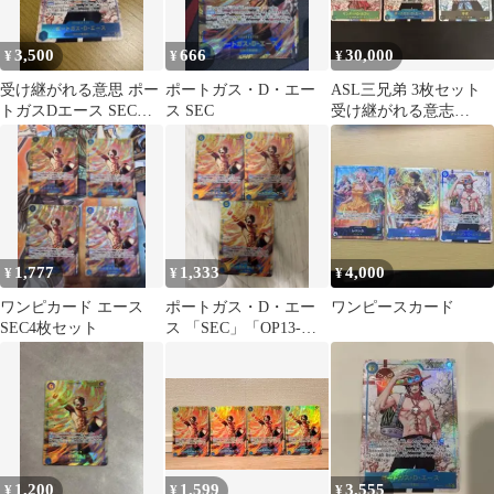
3,500
666
30,000
¥
¥
¥
受け継がれる意思 ポー
ポートガス・D・エー
ASL三兄弟 3枚セット
トガスDエース SECパ
ス SEC
受け継がれる意志
ラレル OP13-119
（OP13 SEC）
1,777
1,333
4,000
¥
¥
¥
ワンピカード エース
ポートガス・D・エー
ワンピースカード
SEC4枚セット
ス 「SEC」「OP13-
119」 受け継がれる意
志 3枚
1,200
1,599
3,555
¥
¥
¥