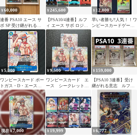
60,000
245,600
12,000
¥
¥
¥
連番 PSA10 エース サ
【PSA10/4連番】ルフ
早い者勝ち‼️人気！！ワ
ボ SP 受け継がれる意
ィ エース サボ ロジャ
ンピースカードゲーム
志
ー 受け継がれる意思
ポートガス・D・エー
ス 4枚セット
5,000
9,500
159,000
¥
¥
¥
ワンピースカード ポー
ワンピースカード エ
【PSA10 3連番】受け
トガス・D・エース
ース シークレットパ
継がれる意志 ルフ
SEC★ シークレット パ
ラレル OP13
ィ エース サボ 手
ラレル OP13-119 受け
配書 SP
継がれる意志
7,000
19,999
6,777
現在 ¥
¥
¥