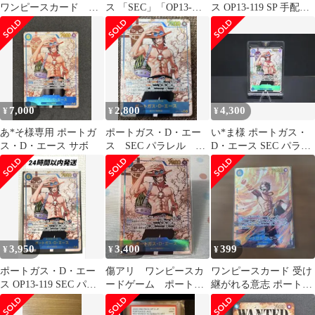
ワンピースカード ポ
ス 「SEC」「OP13-
ス OP13-119 SP 手配書
ートガス・D・エー
119」 受け継がれる意
ワンピースカード
ス コミパラ
志
7,000
2,800
4,300
¥
¥
¥
あ*そ様専用 ポートガ
ポートガス・D・エー
い*ま様 ポートガス・
ス・D・エース サボ
ス SEC パラレル
D・エース SEC パラレ
OP013 受け継がれる意
ルOP13-119
志
3,950
3,400
399
¥
¥
¥
ポートガス・D・エー
傷アリ ワンピースカ
ワンピースカード 受け
ス OP13-119 SEC パラ
ードゲーム ポートガ
継がれる意志 ポートガ
レル 受け継がれる意志
ス・D・エース SECパ
ス・D・エースSEC
ラレル