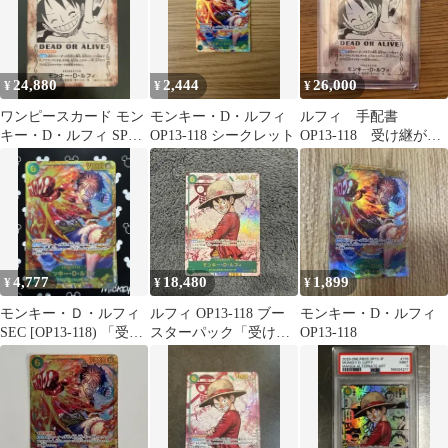
24,880
2,444
26,000
¥
¥
¥
ワンピースカード モン
モンキー・D・ルフィ
ルフィ 手配書
キー・D・ルフィ SP
OP13-118 シークレット
OP13-118 受け継がれ
OP13-118 受け継がれる
る意思
意思
4,777
18,480
1,899
¥
¥
¥
モンキー・Ｄ・ルフィ
ルフィ OP13-118 ブー
モンキー・D・ルフィ
SEC [OP13-118) 「受け
スターパック「受け継
OP13-118
継がれる意志」
がれる意志 」 a259