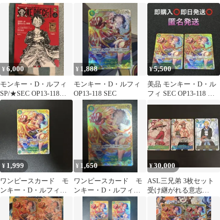
ト 受け継がれる意志
6,000
1,888
5,500
¥
¥
¥
モンキー・D・ルフィ
モンキー・D・ルフィ
美品 モンキー・D・ル
SP/★SEC OP13-118
OP13-118 SEC
フィ SEC OP13-118 受
【手配書エディショ
け継がれる意志 2枚
ン】
1,999
1,650
30,000
¥
¥
¥
ワンピースカード モ
ワンピースカード モ
ASL三兄弟 3枚セット
ンキー・D・ルフィ
ンキー・D・ルフィ
受け継がれる意志
OP13-118
OP13-118
（OP13 SEC）