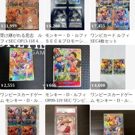
11,999
6,200
7,455
¥
¥
¥
受け継がれる意志 ル
モンキー・Ｄ・ルフィ
ワンピカード ルフィ
フィSEC OP13-118 4枚
ＳＥＣ＆プロモーショ
SEC4枚セット
セット
ンカードセット２０２
６
2,555
666
4,600
¥
¥
¥
ワンピースカードゲー
モンキー・D・ルフィ
ワンピースカードゲー
ム モンキー・D・ルフ
OP09-119 SEC ワンピー
ム モンキー・D・ルフ
ィ
スカード003
ィ 2枚