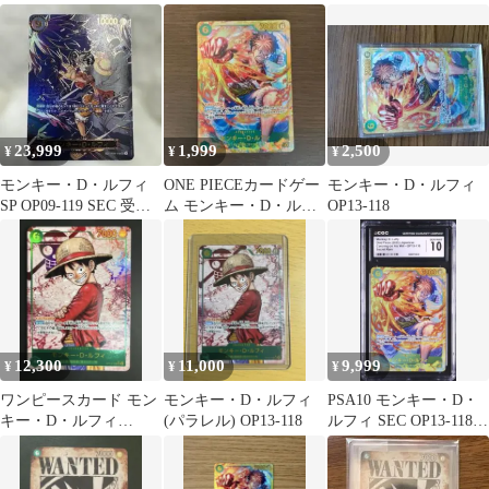
OP13-118 SEC シークレ
レル
ット
23,999
1,999
2,500
¥
¥
¥
モンキー・D・ルフィ
ONE PIECEカードゲー
モンキー・D・ルフィ
SP OP09-119 SEC 受け
ム モンキー・D・ルフ
OP13-118
継がれる意志
ィ SEC OP05-119
12,300
11,000
9,999
¥
¥
¥
ワンピースカード モン
モンキー・D・ルフィ
PSA10 モンキー・D・
キー・D・ルフィ
(パラレル) OP13-118
ルフィ SEC OP13-118
OP13-118 SEC パラレル
受け継がれる意志