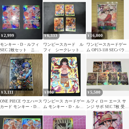
2,999
6,333
16,000
¥
¥
¥
モンキー・D・ルフィ
ワンピースカード ル
ワンピースカードゲー
SEC 2枚セット ニ
フィ シークレット
ム OP13-118 SECパラレ
カ シークレット
OP13-118 4枚 受け継
ル ルフィ
がれる意志
3,111
800
5,500
¥
¥
¥
ONE PIECE ウエハース
ワンピース カードゲー
ルフィ ロー エース サ
カード モンキー・D・
ム モンキー・D・ルフ
ンジ サボ SEC 7枚 受け
ルフィSEC
ィ SEC 新たなる皇帝
継がれる意志