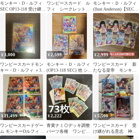
モンキー・D・ルフィ
ワンピースカード ル
モンキー・Ｄ・ルフィ
SEC OP13-118 受け継が
フィ シークレット
(llust:Anderson)【SEC】
れる意志
OP13
OP13-118
3,000
2,599
2,999
¥
¥
¥
ワンピースカードモン
モンキー・Ｄ・ルフィ
ワンピースカード 新
キー・D・ルフィ ＋3周
(OP13-118 SEC) 他 シー
たなる皇帝 モンキー
年プロモパック＋レア
クレット3枚
DルフィSEC
ノーマルセット
11,499
2,222
5,500
¥
¥
¥
ワンピースカードゲー
青黄ナミ◎デッキ調整
ワンピースカード 受
ム モンキーDルフィ シ
パーツ各種 ワンピー
け継がれる意志 神の
ークレット 4枚セット
スカードゲーム 73枚
島の冒険