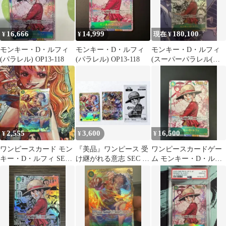
16,666
14,999
180,100
¥
¥
現在 ¥
モンキー・D・ルフィ
モンキー・D・ルフィ
モンキー・D・ルフィ
(パラレル) OP13-118
(パラレル) OP13-118
(スーパーパラレル(コ
ミパラ)) OP13-118
2,555
3,600
16,500
¥
¥
¥
ワンピースカード モン
『美品』ワンピース 受
ワンピースカードゲー
キー・D・ルフィ SEC
け継がれる意志 SEC ル
ム モンキー・D・ルフ
シークレット OP13-118
フィ＆サボ2枚プロモパ
ィ OP13-118
ックセット