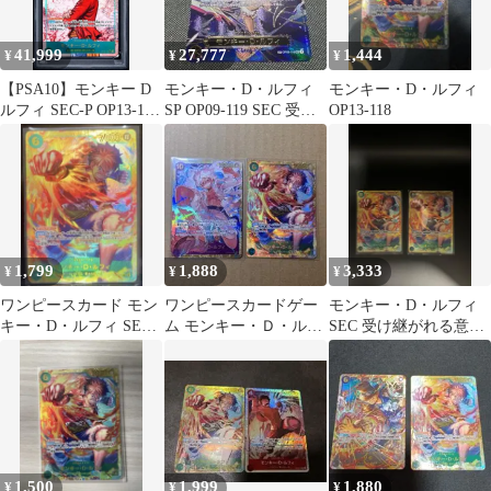
41,999
27,777
1,444
¥
¥
¥
【PSA10】モンキー D
モンキー・D・ルフィ
モンキー・D・ルフィ
ルフィ SEC-P OP13-118
SP OP09-119 SEC 受け
OP13-118
受け継がれる
継がれる意志
1,799
1,888
3,333
¥
¥
¥
ワンピースカード モン
ワンピースカードゲー
モンキー・D・ルフィ
キー・D・ルフィ SEC
ム モンキー・Ｄ・ルフ
SEC 受け継がれる意志
OP13 受け継がれる意志
ィ SEC OP13-118
OP13-118
1,500
1,999
1,880
¥
¥
¥