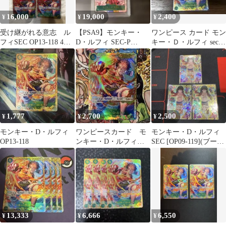
16,000
19,000
2,400
¥
¥
¥
受け継がれる意志 ル
【PSA9】モンキー・
ワンピース カード モン
フィSEC OP13-118 4枚
D・ルフィ SEC-P
キー・Ｄ・ルフィ sec
セット
OP13-118受け継がれる
OP13-118
意志
1,777
2,700
2,500
¥
¥
¥
モンキー・D・ルフィ
ワンピースカード モ
モンキー・D・ルフィ
OP13-118
ンキー・D・ルフィ
SEC [OP09-119](ブース
SEC OP13-118
ターパック新たなる皇
帝
13,333
6,666
6,550
¥
¥
¥