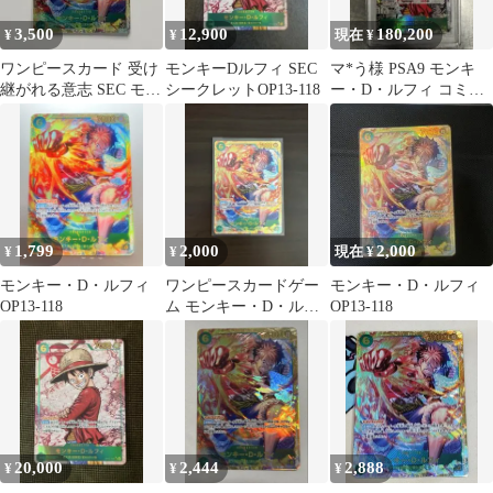
3,500
12,900
180,200
¥
¥
現在 ¥
ワンピースカード 受け
モンキーDルフィ SEC
マ*う様 PSA9 モンキ
継がれる意志 SEC モン
シークレットOP13-118
ー・D・ルフィ コミパ
キー・D・ルフィ
ラ OP13-118 ワンピー
ス
1,799
2,000
2,000
¥
¥
現在 ¥
モンキー・D・ルフィ
ワンピースカードゲー
モンキー・D・ルフィ
OP13-118
ム モンキー・D・ルフ
OP13-118
ィ sec OP13-118
20,000
2,444
2,888
¥
¥
¥