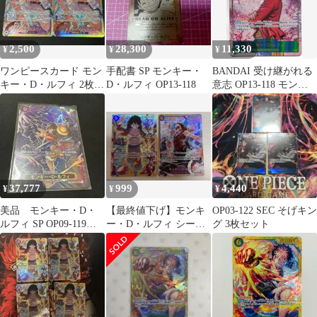
2,500
28,300
11,330
¥
¥
¥
ワンピースカード モン
手配書 SP モンキー・
BANDAI 受け継がれる
キー・D・ルフィ 2枚セ
D・ルフィ OP13-118
意志 OP13-118 モンキ
ット OP05-119 状態良
ー・D・ルフィ SECパ
ラレル
37,777
999
4,440
¥
¥
¥
美品 モンキー・D・
【最終値下げ】モンキ
OP03-122 SEC そげキン
ルフィ SP OP09-119
ー・D・ルフィ シーク
グ 3枚セット
SEC 受け継がれる意志
レット 2種セット