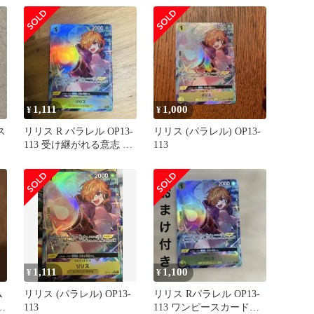
1,111
1,000
¥
¥
ス
リリス R パラレル OP13-
リリス (パラレル) OP13-
113 受け継がれる意志 ワ
113
ンピースカード
1,111
1,100
¥
¥
ム
リリス (パラレル) OP13-
リリス Rパラレル OP13-
-
113
113 ワンピースカードゲ