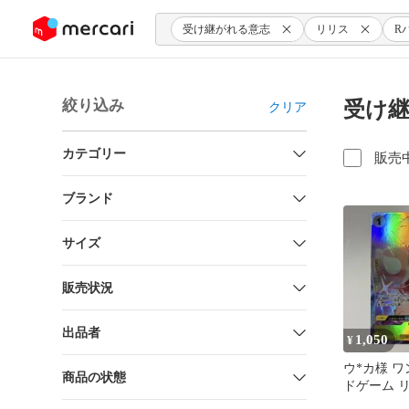
ンツにスキップ
受け継がれる意志
リリス
R
絞り込み
受け継
クリア
カテゴリー
販売
ブランド
サイズ
販売状況
出品者
1,050
¥
ウ*カ様 
商品の状態
ドゲーム リリ
113