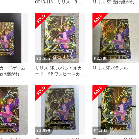
OP13-113 リリス R パ
リリス SP 受け継がれる
ラレル
意志
3,555
2,500
¥
¥
カードゲーム
リリス SR スペシャルカ
リリスSPパラレル
 受け継がれる
ード SP ワンピースカー
ド受け継がれる意志
3,999
4,233
¥
¥