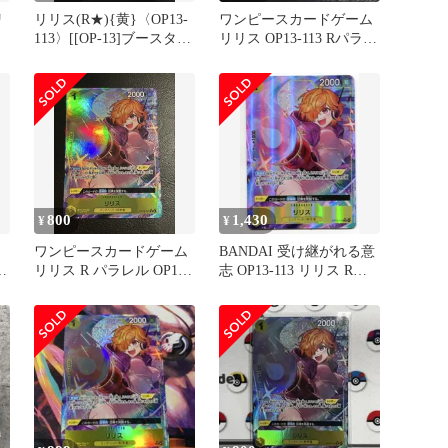
リ
リリス(R★){黄}〈OP13-
ワンピースカードゲーム
113〉[[OP-13]ブースター
リリス OP13-113 Rパラレ
パック受け継がれる意志]
ル
パラレル
800
1,430
¥
¥
ワンピースカードゲーム
BANDAI 受け継がれる意
リリス R パラレル OP13-
志 OP13-113 リリス Rパ
113 受け継がれる意志
ラレル