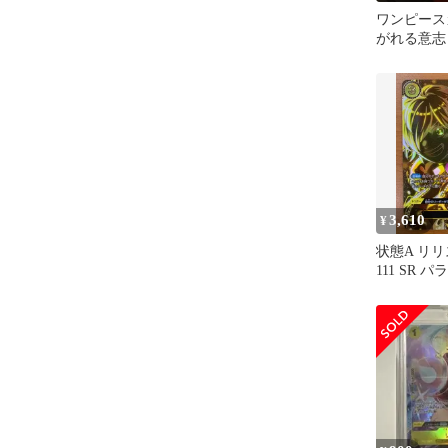
ワンピース
がれる意志 
ラレル OP1
3,610
¥
状態A リリス 
111 SR パ
PIECE 
ゲーム