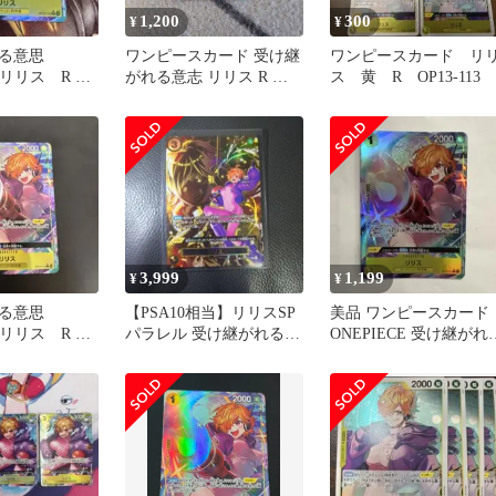
1,200
300
¥
¥
れる意思
ワンピースカード 受け継
ワンピースカード リ
3 リリス R パ
がれる意志 リリス R パ
ス 黄 R OP13-113
ラレル OP13-113
3,999
1,199
¥
¥
れる意思
【PSA10相当】リリスSP
美品 ワンピースカード
3 リリス R パ
パラレル 受け継がれる意
ONEPIECE 受け継がれ
志 SEC(シークレット)
意志 リリス パラレル