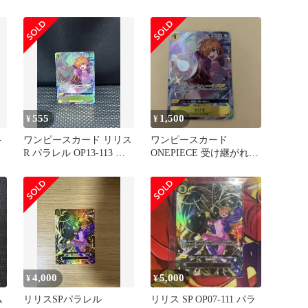
ーム
555
1,500
¥
¥
-
ワンピースカード リリス
ワンピースカード
ゲ
R パラレル OP13-113 受
ONEPIECE 受け継がれる
け継がれる意志
意志 リリス パラレ
ル 極美品
4,000
5,000
¥
¥
ム
リリスSPパラレル
リリス SP OP07-111 パラ