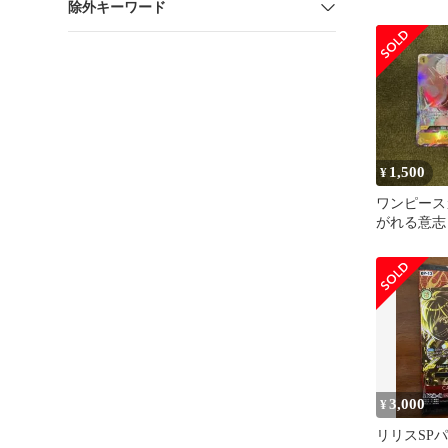
除外キーワード
ル
1,500
¥
ワンピース
がれる意志 
ラレル OP1
3,000
¥
リリスSP