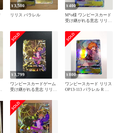
3,500
400
¥
¥
リ
リリス パラレル
M*o様 ワンピースカード
受け継がれる意志 リリス
R★ OP13-113 パ
3,799
800
¥
¥
ワンピースカードゲーム
ワンピースカード リリス
る
受け継がれる意志 リリス
OP13-113 パラレル R 受
SP OP07-111 美品
け継がれる意思