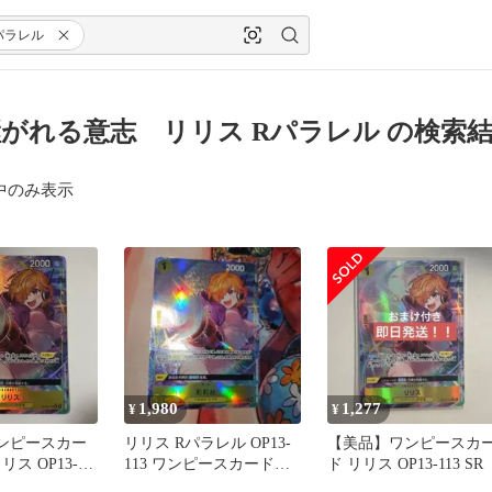
パラレル
がれる意志 リリス Rパラレル の検索
中のみ表示
1,980
1,277
¥
¥
ワンピースカー
リリス Rパラレル OP13-
【美品】ワンピースカ
ス OP13-
113 ワンピースカードゲ
ド リリス OP13-113 SR
ーム 中国語版