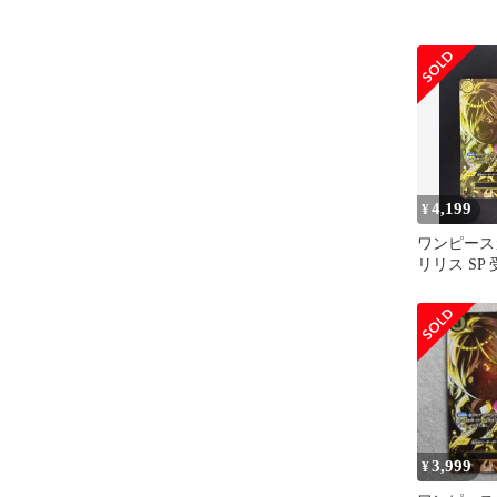
4,199
¥
ワンピース
リリス SP
意志
3,999
¥