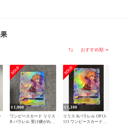
結果
並び替え
1,000
1,100
¥
¥
ー
ワンピースカード リリス
リリス Rパラレル OP13-
R パラレル 受け継がれる
113 ワンピースカードゲ
意志
ーム