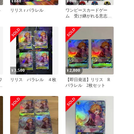
888
800
¥
¥
-
リリス r パラレル
ワンピースカードゲー
ゲ
ム 受け継がれる意志
リリス R パラレルレ
ア
3,500
2,800
¥
¥
ワ
リリス パラレル ４枚
【即日発送】リリス R
が
パラレル 2枚セット