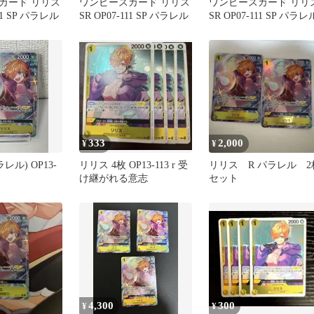
カード リリス
ワンピースカード リリス
ワンピースカード リリ
111 SP パラレル
SR OP07-111 SP パラレル
SR OP07-111 SP パラレ
333
2,000
¥
¥
レル) OP13-
リリス 4枚 OP13-113 r 受
リリス R パラレル 2
け継がれる意志
セット
4,300
300
¥
¥