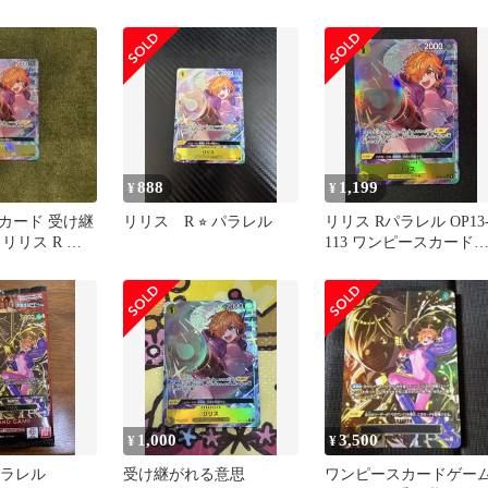
113 受け継がれる意志
888
1,199
¥
¥
カード 受け継
リリス R ⭐︎ パラレル
リリス Rパラレル OP13
リリス R パ
113 ワンピースカード
3-113
ーム
1,000
3,500
¥
¥
パラレル
受け継がれる意思
ワンピースカードゲー