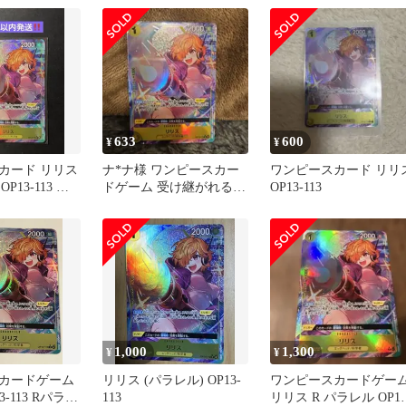
633
600
¥
¥
カード リリス
ナ*ナ様 ワンピースカー
ワンピースカード リリ
P13-113 受
ドゲーム 受け継がれる意
OP13-113
意志
志 リリス OP13-113 R
1,000
1,300
¥
¥
カードゲーム
リリス (パラレル) OP13-
ワンピースカードゲー
3-113 Rパラレ
113
リリス R パラレル OP13