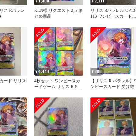
1,400
2,111
¥
¥
リス Rパラレ
KEN様 リクエスト 2点 ま
リリス Rパラレル OP13
3
とめ商品
113 ワンピースカード
ーム2枚
4,444
888
¥
¥
カード リリス
4枚セット ワンピースカ
【リリス R パラレル】
ードゲーム リリス R-P
ンピースカード 受け継
[OP13-113](ブースターパ
れる意志 OP13-113
ック「受け継がれる意
志」) パラレル