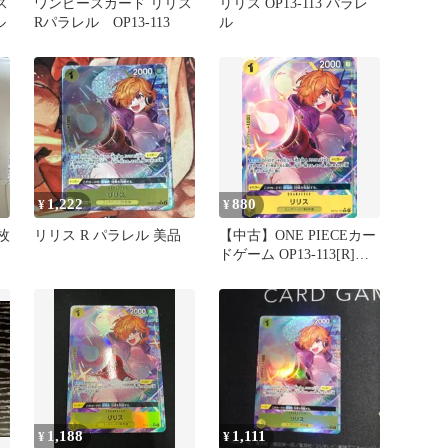
ス
ワンピースカード リリス
リリス OP13-113 パラレ
ル
Rパラレル OP13-113
ル
1,222
880
¥
¥
枚
リリス R パラレル 美品
【中古】ONE PIECEカー
ドゲーム OP13-113[R]：
(パラレル)リリス
1,188
1,111
¥
¥