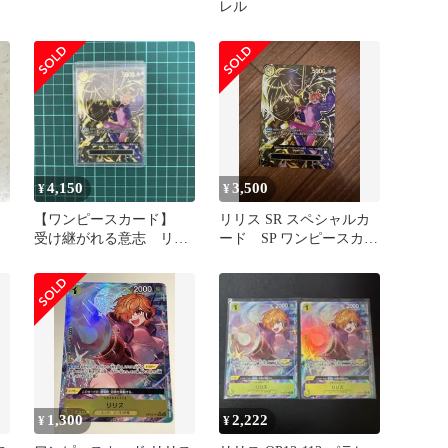
レル
4,150
3,500
¥
¥
【ワンピースカード】
リリス SR スペシャルカ
受け継がれる意志 リリ
ード SP ワンピースカー
ス SR SP OP07-111
ド受け継がれる意志
1,300
2,222
¥
¥