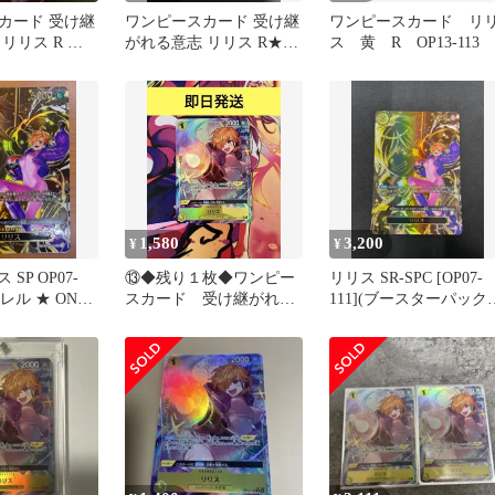
カード 受け継
ワンピースカード 受け継
ワンピースカード リ
リリス R パ
がれる意志 リリス R★
ス 黄 R OP13-113
3-113
OP13-113 パラレル
1,580
3,200
¥
¥
SP OP07-
⑬◆残り１枚◆ワンピー
リリス SR-SPC [OP07-
ラレル ★ ONE
スカード 受け継がれる
111](ブースターパック
ワンピースカード
意志 リリスRパラレル
「受け継がれる意志」)