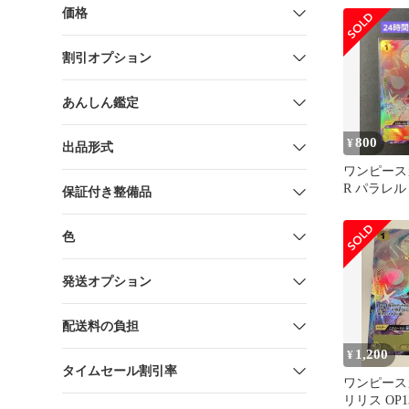
価格
割引オプション
あんしん鑑定
800
¥
出品形式
ワンピース
R パラレル O
保証付き整備品
け継がれる
色
発送オプション
配送料の負担
1,200
¥
タイムセール割引率
ワンピース
リリス OP1