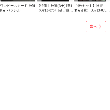
ワンピースカード 神避
【特価】神避(R★){紫}
【4枚セット】神避
R★ パラレル
〈OP13-076〉[受け継が
(R★){紫}〈OP13-076〉
れる意志] イベント パ
[ブースターパック受け
ラレル かむさり
継がれる意志] イベン
ト パラレル かむさり
次へ