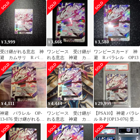
Rパラレル
076 R パラレル 受け継
R パラレル OP13-076
が
3,999
3,666
3,580
¥
¥
¥
受け継がれる意志 神
ワンピース 受け継が
ワンピースカード 神
避 カムサリ R パラ
れる意志 神避 カム
避 R パラレル OP13
レル OP13-076 ワンピ
サリ R パラレル
ース
OP13-076
4,111
4,444
29,999
¥
¥
¥
神避 パラレル OP-
ワンピース 受け継が
【PSA10】 神避 パラレ
13-076 受け継がれる意
れる意志 神避 カム
ル R-P [OP13-076] 受け
志
サリ R パラレル
継がれる意志
OP13-076