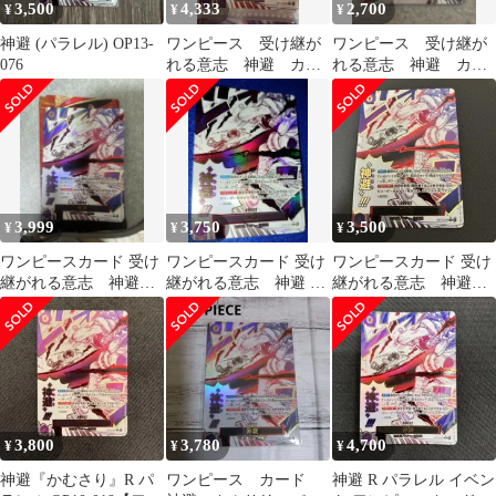
3,500
4,333
2,700
¥
¥
¥
神避 (パラレル) OP13-
ワンピース 受け継が
ワンピース 受け継が
076
れる意志 神避 カム
れる意志 神避 カム
サリ R パラレル
サリ R パラレル
OP13-076
OP13-076
3,999
3,750
3,500
¥
¥
¥
ワンピースカード 受け
ワンピースカード 受け
ワンピースカード 受け
継がれる意志 神避
継がれる意志 神避 R
継がれる意志 神避
カムサリ R パラレル
パラレル OP13-076
カムサリ R パラレル
3,800
3,780
4,700
¥
¥
¥
神避『かむさり』R パ
ワンピース カード
神避 R パラレル イベン