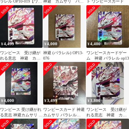
ラレル OP10-019【ワン
神避 カムサリ パラ
ト ワンピースカード
ピースカード】
レル
4,499
4,000
4,400
¥
¥
¥
ワンピース 受け継が
神避 (パラレル) OP13-
ワンピースカードゲー
れる意志 神避 カム
076
ム 神避 パラレル op13
サリ R パラレル
OP13-076
4,000
3,499
3,800
¥
¥
¥
ワンピース 受け継がれ
ワンピースカード 神避
ワンピース 受け継が
る意志 神避カムサリ R
カムサリ パラレル
れる意志 神避 カム
パラレル OP13-076
OP13-076
サリ R パラレル
OP13-076