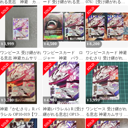
れる意志 神避 カム
ード 受け継がれる意志
076〉[受け継がれる意
サリ R パラレル
神避カムサリ R パラレ
志] イベント パラレル
OP13-076
ル
かむさり
3,999
4,500
8,200
¥
¥
¥
ワンピース 受け継がれ
ワンピースカード ロ
ワンピースカード 神避
る意志 神避カムサリ R
ジャー 神避 パラレ
かむさり 受け継がれる
パラレル OP13-076
ル
意志
3,700
4,980
3,999
¥
¥
¥
神避『かむさり』R パ
神避(パラレル) R [受け
ワンピース 受け継がれ
ラレル OP10-019【ワン
継がれる意志] OP13-
る意志 神避カムサリ R
ピースカード】
076 ワンピースカード
パラレル OP13-076
ゲーム