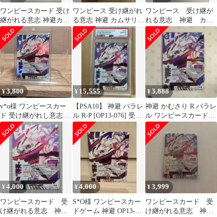
ワンピースカード 受け
ワンピース 受け継がれ
ワンピース 受け継が
継がれる意志 神避カム
る意志 神避 カムサリ R
れる意志 神避 カム
サリ R パラレル
パラレル OP13-076
サリ R パラレル
OP13-076
3,800
15,555
3,888
¥
¥
¥
v*o様 ワンピースカー
【PSA10】 神避 パラレ
神避 かむさり R パラレ
ド 受け継がれし意志
ル R-P [OP13-076] 受け
ル ワンピースカードゲ
神避 レアパラレル
継がれる意志
ーム 受け継がれる意志
OP13-07
4,000
4,000
3,999
¥
¥
¥
ワンピースカード 受
S*O様 ワンピースカー
ワンピースカード 受
け継がれる意志 神避
ドゲーム 神避 OP13-
け継がれる意志 神避