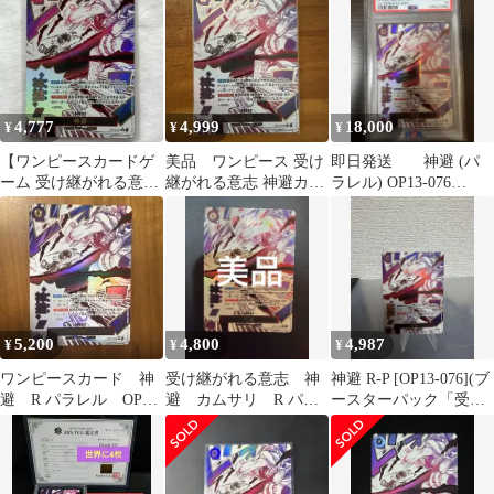
【OP-13】」
4,777
4,999
18,000
¥
¥
¥
【ワンピースカードゲ
美品 ワンピース 受け
即日発送 神避 (パ
ーム 受け継がれる意
継がれる意志 神避カム
ラレル) OP13-076
志】《神避》OP13-076
サリ R パラレル OP13-
PSA10
076
5,200
4,800
4,987
¥
¥
¥
ワンピースカード 神
受け継がれる意志 神
神避 R-P [OP13-076](ブ
避 R パラレル OP13-
避 カムサリ R パラ
ースターパック「受け
076
レル OP13-076 ワンピ
継がれる意志」)
ース