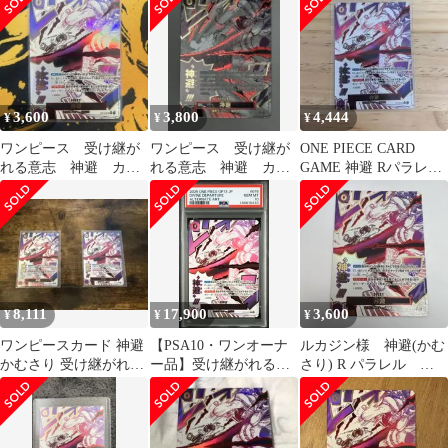
3,600
3,800
4,444
¥
¥
¥
ワンピース 受け継が
ワンピース 受け継が
ONE PIECE CARD
れる意志 神避 カム
れる意志 神避 カム
GAME 神避 Rパラレル
サリ R パラレル
サリ R パラレル
OP13-076
OP13-076
OP13-076
8,111
17,900
3,600
¥
¥
¥
ワンピースカード 神避
【PSA10・ワンオーナ
ルカジン様 神避(かむ
かむさり 受け継がれる
ー品】受け継がれる意
さり) R パラレル
意志
志 神避 Rパラレル ワン
OP10-019
ピースカード