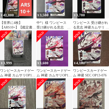
41,000
3,500
3,780
¥
¥
¥
【世界に4枚】
中*）様 ワンピース
ワンピース 受け継がれ
【ARS10+】【鑑定書付
受け継がれる意志 神
る意志 神避カムサリ R
き】神避 パラレル
避 カムサリ R パラ
パラレル OP13-076
PSA10以上
レル OP13-
3,999
3,600
4,100
¥
¥
¥
ワンピースカードゲー
ワンピースカードゲー
ワンピースカードゲー
ム 神避 カムサリOP13-
ム 神避 カムサリOP13-
ム 神避 SEC OP13-076
076 1枚
076