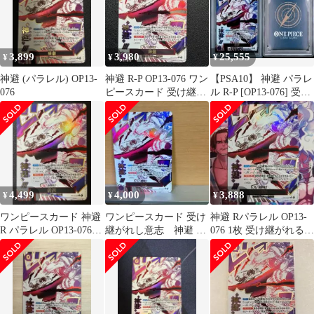
3,899
3,980
25,555
¥
¥
¥
神避 (パラレル) OP13-
神避 R-P OP13-076 ワン
【PSA10】 神避 パラレ
076
ピースカード 受け継が
ル R-P [OP13-076] 受け
れる意志 パラレル
継がれる意志
4,499
4,000
3,888
¥
¥
¥
ワンピースカード 神避
ワンピースカード 受け
神避 Rパラレル OP13-
R パラレル OP13-076
継がれし意志 神避 レ
076 1枚 受け継がれる意
受け継がれる意思
アパラレル OP13-076
志 かむさり