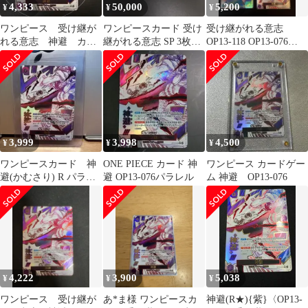
4,333
50,000
5,200
¥
¥
¥
ワンピース 受け継が
ワンピースカード 受け
受け継がれる意志
れる意志 神避 カム
継がれる意志 SP 3枚セ
OP13-118 OP13-076
サリ R パラレル
ット
OP13-080
OP13-076
3,999
3,998
4,500
¥
¥
¥
ワンピースカード 神
ONE PIECE カード 神
ワンピース カードゲー
避(かむさり) R パラレ
避 OP13-076パラレル
ム 神避 OP13-076
ル OP10-019
4,222
3,900
5,038
¥
¥
¥
ワンピース 受け継が
あ*ま様 ワンピースカ
神避(R★){紫}〈OP13-