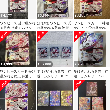
4,177
3,800
3,888
¥
¥
¥
ワンピース 受け継がれ
は*ぴ様 ワンピース 受
ワンピースカード 神避
る意志 神避カムサリ R
け継がれる意志 神避カ
かむさり 受け継がれる
パラレル OP13-076
ムサリ R パラレル
意志
OP13-0
3,999
13,000
3,599
¥
¥
¥
ワンピースカード 受け
受け継がれる意志 神
受け継がれる意志 神
継がれる意志 神避カム
避 カムサリ R パラ
避 カムサリ R パラ
サリ R パラレル
レル OP13-076 3枚セ
レル OP13-076 ワンピ
ット
ース