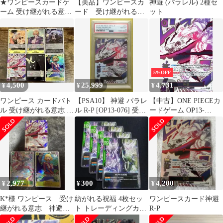
★ワンピースカードゲ
【美品】ワンピースカ
神避 (パラレル) 2種セ
ーム 受け継がれる意志
ード 受け継がれる意
ット
OP13-076 パラレル)神
志 まとめ売り 神
避 R☆
避 パラレル
5%OFF
4,500
25,999
4,731
¥
¥
¥
ワンピース カードバト
【PSA10】 神避 パラレ
【中古】ONE PIECEカ
ル 受け継がれる意志 神
ル R-P [OP13-076] 受け
ードゲーム OP13-
避カムサリ R パラレル
継がれる意志
076[R]：(パラレル)神避
他5枚
2,977
300
4,200
¥
¥
¥
K*様 ワンピース 受け
紡がれる祝福 4枚セッ
ワンピースカード神避
継がれる意志 神避R
ト トレーディングカー
R-P
パラレル OP13-076
ド