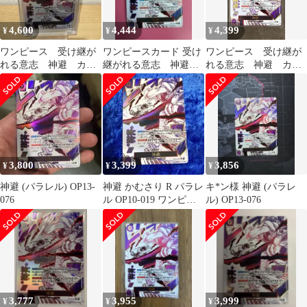
4,600
4,444
4,399
¥
¥
¥
ワンピース 受け継が
ワンピースカード 受け
ワンピース 受け継が
れる意志 神避 カム
継がれる意志 神避
れる意志 神避 カム
サリ R パラレル
カムサリ R パラレル
サリ R パラレル
OP13-076
OP13-076
3,800
3,399
3,856
¥
¥
¥
神避 (パラレル) OP13-
神避 かむさり R パラレ
キ*ン様 神避 (パラレ
076
ル OP10-019 ワンピー
ル) OP13-076
スカード ①
3,777
3,955
3,999
¥
¥
¥