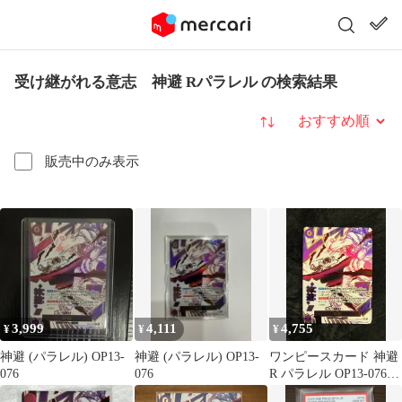
受け継がれる意志 神避 Rパラレル の検索結果
並び替え
販売中のみ表示
3,999
4,111
4,755
¥
¥
¥
神避 (パラレル) OP13-
神避 (パラレル) OP13-
ワンピースカード 神避
076
076
R パラレル OP13-076
「受け継がれる意志