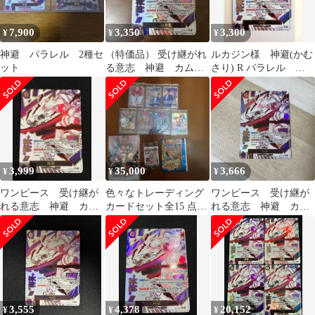
7,900
3,350
3,300
¥
¥
¥
神避 パラレル 2種セ
（特価品） 受け継がれ
ルカジン様 神避(かむ
ット
る意志 神避 カムサ
さり) R パラレル
リ R パラレル OP13-
OP10-019
076
3,999
35,000
3,666
¥
¥
¥
ワンピース 受け継が
色々なトレーディング
ワンピース 受け継が
れる意志 神避 カム
カードセット全15 点
れる意志 神避 カム
サリ R パラレル
+DVD
サリ R パラレル
OP13-076
OP13-076
3,555
4,378
20,152
¥
¥
¥