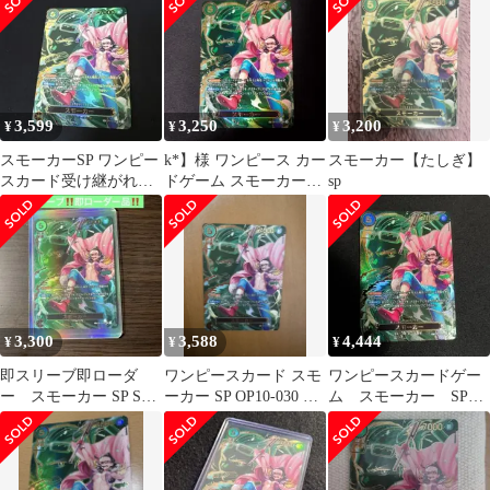
3,599
3,250
3,200
¥
¥
¥
スモーカーSP ワンピー
k*】様 ワンピース カー
スモーカー【たしぎ】
スカード受け継がれる
ドゲーム スモーカー
sp
意志
SP SR 受け継がれる意
志
3,300
3,588
4,444
¥
¥
¥
即スリーブ即ローダ
ワンピースカード スモ
ワンピースカードゲー
ー スモーカー SP SR
ーカー SP OP10-030 SR
ム スモーカー SP
OP10-030
受け継がれる意志
SR パラレル