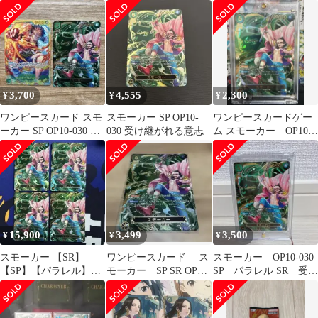
意志
3,700
4,555
2,300
¥
¥
¥
ワンピースカード スモ
スモーカー SP OP10-
ワンピースカードゲー
ーカー SP OP10-030 受
030 受け継がれる意志
ム スモーカー OP10-
け継がれる意志 SR
030 （SP、SR）
15,900
3,499
3,500
¥
¥
¥
スモーカー 【SR】
ワンピースカード ス
スモーカー OP10-030
【SP】【パラレル】
モーカー SP SR OP10-
SP パラレル SR 受け
【緑】【OP10-030】 4
030
継がれる意志 ワンピ
枚
ース