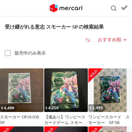
受け継がれる意志 スモーカー SP の検索結果
並び替え
販売中のみ表示
4,400
4,250
3,499
¥
¥
¥
スモーカー OP10-030
【傷あり】ワンピース
ワンピースカード ス
SP
カードゲーム スモーカ
モーカー SP SR
ーSP