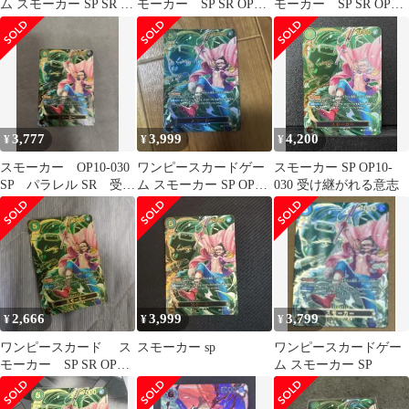
ム スモーカー SP SR 1
モーカー SP SR OP10-
モーカー SP SR OP10-
枚
030
030
3,777
3,999
4,200
¥
¥
¥
スモーカー OP10-030
ワンピースカードゲー
スモーカー SP OP10-
SP パラレル SR 受け
ム スモーカー SP OP10-
030 受け継がれる意志
継がれる意志 ワンピ
030
ース
2,666
3,999
3,799
¥
¥
¥
ワンピースカード ス
スモーカー sp
ワンピースカードゲー
モーカー SP SR OP10-
ム スモーカー SP
030