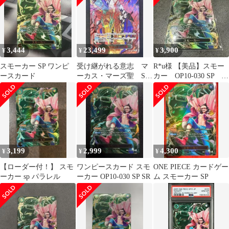
3,444
23,499
3,900
¥
¥
¥
スモーカー SP ワンピ
受け継がれる意志 マ
R*u様 【美品】スモー
ースカード
ーカス・マーズ聖 SP-
カー OP10-030 SP パ
R OP13-091 レッドパラ
ラレル SR
レル
3,199
2,999
4,300
¥
¥
¥
【ローダー付！】 スモ
ワンピースカード スモ
ONE PIECE カードゲー
ーカー sp パラレル
ーカー OP10-030 SP SR
ム スモーカー SP