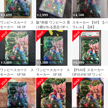
3,699
2,999
4,500
¥
¥
¥
ワンピースカード ス
阪*本様 ワンピース 受
スモーカー 【SP】【パ
モーカー SR SP
け継がれる意志 OP-10
ラレル】【緑】
SP スモーカー SR 新品
【OP10-030】
3,400
3,500
6,980
¥
¥
¥
ワンピースカード ス
ワンピースカード ス
【PSA9】スモーカー
モーカー SP SR
モーカー SP SR
OP10-030 SP ワンピー
ス