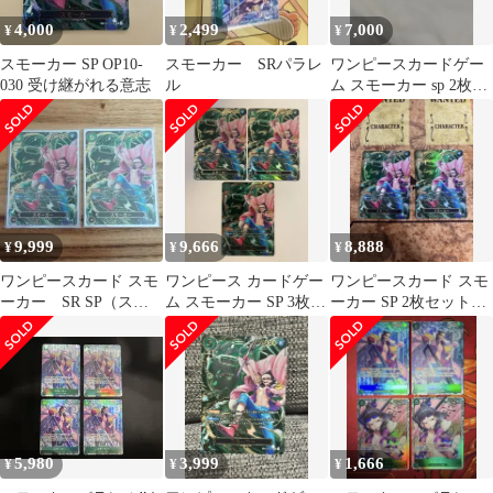
4,000
2,499
7,000
¥
¥
¥
スモーカー SP OP10-
スモーカー SRパラレ
ワンピースカードゲー
030 受け継がれる意志
ル
ム スモーカー sp 2枚セ
ット
9,999
9,666
8,888
¥
¥
¥
ワンピースカード スモ
ワンピース カードゲー
ワンピースカード スモ
ーカー SR SP（スペ
ム スモーカー SP 3枚セ
ーカー SP 2枚セット
シャルカード）
ット
OP10-030
OP10-030
5,980
3,999
1,666
¥
¥
¥