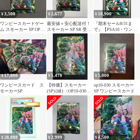
3,500
2,677
18,900
¥
¥
¥
ワンピースカードゲー
最安値＋安心配送付！
『期末セール8/31ま
ム スモーカー SP OP10-
スモーカー SP SR 受け
で』【PSA10・ワンオ
030
継がれる意志
ーナー品】受け継がれ
る意志 スモーカー SP
ワンピースカード
17,800
5,478
5,000
¥
¥
¥
ワンピースカード ス
【特価】スモーカー
op10-030 スモーカー
モーカーSP
(SP){緑}〈OP10-030〉
SP ワンピースカード
[ブースターパック受け
継がれる意志] パラレ
ル SP
28,888
2,999
4,500
¥
¥
¥