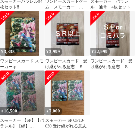
スモーカーパラレル‼️4
ワンピースカードゲー
スモーカー パラレ
枚セット‼️
ム スモーカー
ル 通常 4枚セット
OP10-030 SP 【ローダ
ー発送】
3,333
3,999
22,999
¥
¥
¥
ワンピースカード スモ
ワンピースカード 受
ワンピースカード 受
ーカーsp
け継がれる意志 ＳＲ
け継がれる意志 ＳＰ
以上封入 ２パック
orコミパラ 封入 １
新品未開封
パック 新品未開封
16,500
7,000
¥
¥
スモーカー 【SP】【パ
スモーカー SP OP10-
ラレル】【緑】
030 受け継がれる意志
【OP10-030】 4枚 2枚