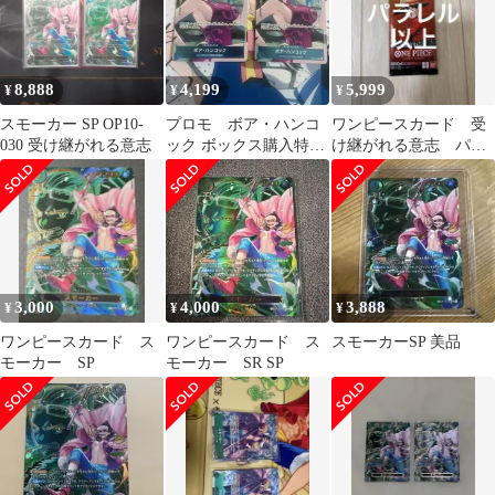
8,888
4,199
5,999
¥
¥
¥
スモーカー SP OP10-
プロモ ボア・ハンコ
ワンピースカード 受
030 受け継がれる意志
ック ボックス購入特典
け継がれる意志 パラ
頂上決戦 2枚セット
レル以上封入 １パッ
ク 新品未開封
3,000
4,000
3,888
¥
¥
¥
ワンピースカード ス
ワンピースカード ス
スモーカーSP 美品
モーカー SP
モーカー SR SP