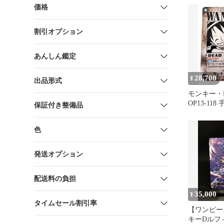
価格
割引オプション
あんしん鑑定
28,700
¥
出品形式
モンキー・
OP13-118
保証付き整備品
色
発送オプション
配送料の負担
35,000
¥
タイムセール割引率
【ワンピー
キーDルフィ 