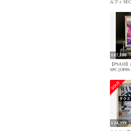
ルフィ SE
87,100
¥
【PSA10】
SPC [OP0
れる意志
24,999
¥