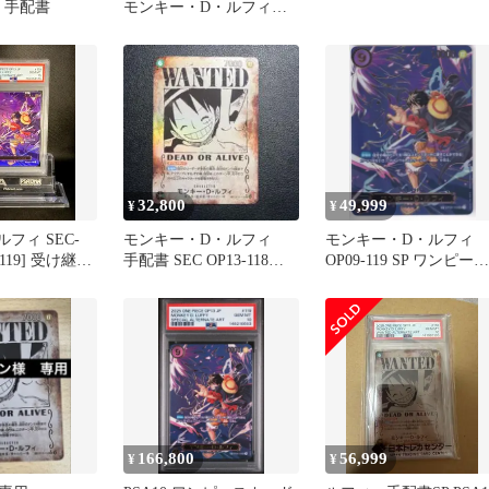
C 手配書
モンキー・D・ルフィ
SP 受け継がれる意思
32,800
49,999
¥
¥
ルフィ SEC-
モンキー・D・ルフィ
モンキー・D・ルフィ
9-119] 受け継が
手配書 SEC OP13-118ワ
OP09-119 SP ワンピース
ンピースカード SP
カードゲーム
166,800
56,999
¥
¥