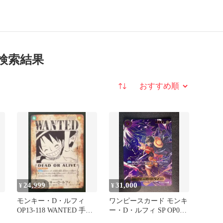
の検索結果
並び替え
24,999
31,000
¥
¥
モンキー・D・ルフィ
ワンピースカード モンキ
OP13-118 WANTED 手配
ー・D・ルフィ SP OP09-
書 受け継がれる意志
119 受け継がれる意志