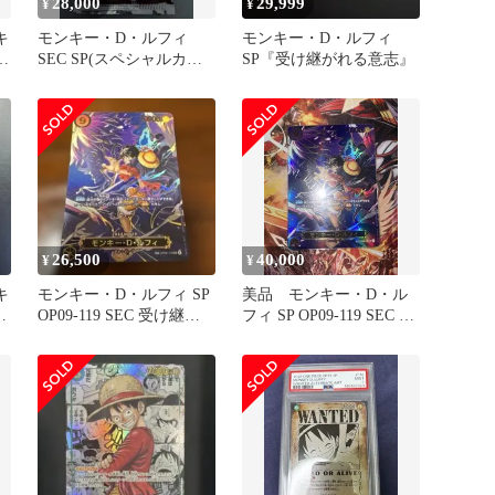
28,000
29,999
¥
¥
キ
モンキー・D・ルフィ
モンキー・D・ルフィ
P
SEC SP(スペシャルカー
SP『受け継がれる意志』
ド)OP09-119
26,500
40,000
¥
¥
キ
モンキー・D・ルフィ SP
美品 モンキー・D・ル
8
OP09-119 SEC 受け継が
フィ SP OP09-119 SEC 受
れる意志
け継がれる意志