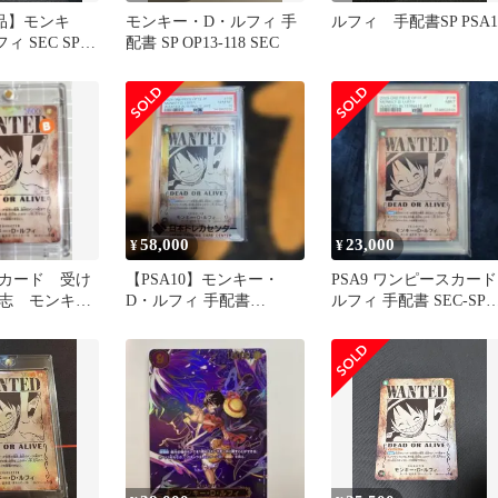
美品】モンキ
モンキー・D・ルフィ 手
ルフィ 手配書SP PSA1
 SEC SP
配書 SP OP13-118 SEC
 手配書
58,000
23,000
¥
¥
カード 受け
【PSA10】モンキー・
PSA9 ワンピースカード
志 モンキ
D・ルフィ 手配書
ルフィ 手配書 SEC-SPC
フィ手配書
ONEPIECE OP13-118
OP13-118