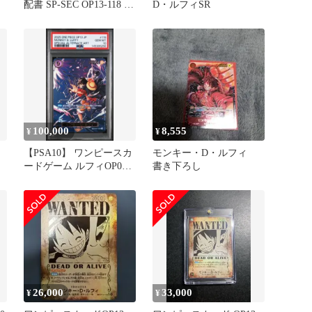
配書 SP-SEC OP13-118 ワ
D・ルフィSR
ンピース
100,000
8,555
¥
¥
【PSA10】 ワンピースカ
モンキー・D・ルフィ
ードゲーム ルフィOP09-
書き下ろし
119 受け継がれる意志
26,000
33,000
¥
¥