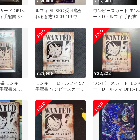
38,000
25,500
¥
¥
ード OP13-
ルフィ SP SEC 受け継が
ワンピースカード モン
ルフィ手配書 シー
れる意志 OP09-119 ワン
ー・D・ルフィ 手配書 S
ラレル
ピースカード
OP13-118
25,000
22,222
¥
¥
】美品モンキー・
モンキー・D・ルフィ SP
ワンピースカード モン
手配書SP
手配書 ワンピースカード
ー・D・ルフィ OP13-11
OP13 SEC
SP 手配書