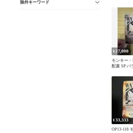
除外キーワード
119】 受
27,000
¥
モンキー・
配書 SP 
継がれる意
ス
33,333
¥
OP13-11