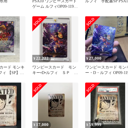
専用
PSA10 ワンピースカード
ルフィ 手配書SP PSA1
ゲーム ルフィOP09-119
受け継がれる意志
22,222
27,000
¥
¥
カード モンキ
ワンピースカード モン
ワンピースカード モン
ィ 【SP】
キー•D•ルフィ ＳＰ
ー・D・ルフィ OP09-11
OP09-119受け継がれる意
思
17,000
59,999
¥
¥