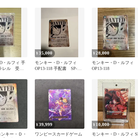
け継がれる意志
書 受け継がれる意志
[OP13-118]
35,000
28,000
¥
¥
D・ルフィ 手
モンキー・D・ルフィ
モンキー・D・ルフィ
パラレル 受け
OP13-118 手配書 SP-
OP13-118
志 ワンピー
SEC
39,999
10,000
¥
¥
8 モンキー・Ｄ・
ワンピースカードゲーム
モンキー・D・ルフィ S