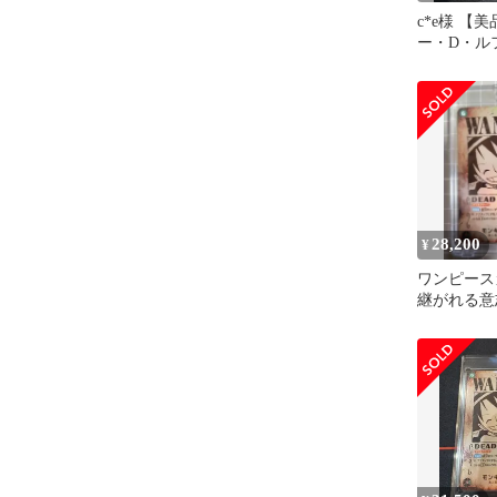
c*e様 【
ー・D・ルフィ
OP13-118
28,200
¥
ワンピース
継がれる意
ー・D・ル