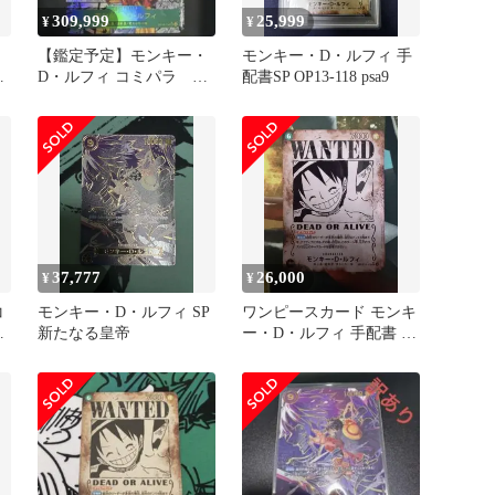
309,999
25,999
¥
¥
【鑑定予定】モンキー・
モンキー・D・ルフィ 手
P
D・ルフィ コミパラ 受
配書SP OP13-118 psa9
け継がれる意思 op13-
118
37,777
26,000
¥
¥
コ
モンキー・D・ルフィ SP
ワンピースカード モンキ
意
新たなる皇帝
ー・D・ルフィ 手配書 SP
OP13-118 おまけ付