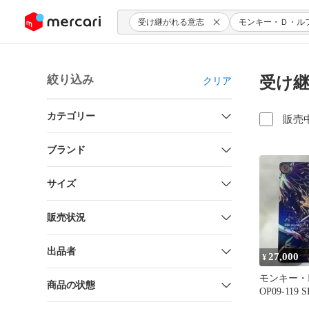
ンツにスキップ
受け継がれる意志
モンキー・Ｄ・ル
絞り込み
受け継
クリア
カテゴリー
販売
ブランド
サイズ
販売状況
出品者
27,000
¥
モンキー・D
商品の状態
OP09-119
れる意志