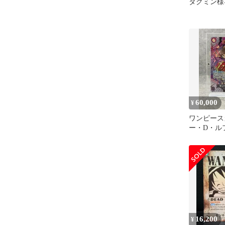
タクミン様
60,000
¥
ワンピース
ー・D・ルフ
ST26-005
16,200
¥