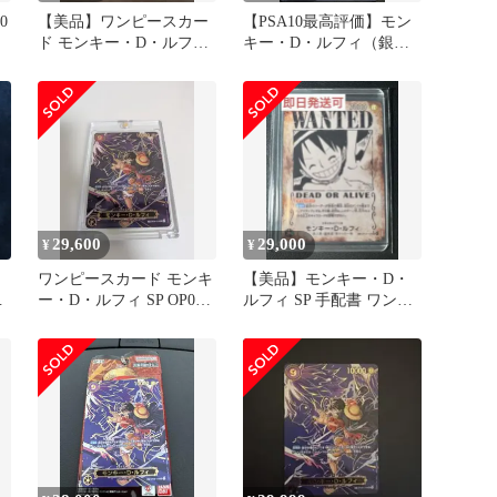
0
【美品】ワンピースカー
【PSA10最高評価】モン
ド モンキー・D・ルフィ
キー・D・ルフィ（銀ニ
手配書OP13-118
カ）SP スーパーパラレル
29,600
29,000
¥
¥
ワンピースカード モンキ
【美品】モンキー・D・
ー・D・ルフィ SP OP09-
ルフィ SP 手配書 ワンピ
119
ースカード OP13 SEC