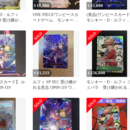
19,000
33,600
¥
¥
・D・ルフィ
ONE PIECEワンピースカ
(美品)ワンピースカード
118 受け継がれ
ードゲーム モンキー・
モンキー・D・ルフィ S
ーダー付き
D・ルフィ 手配書
OP09-119 SEC
43,333
256,000
¥
¥
スカード】 ル
ルフィ SP SEC 受け継が
モンキー・D・ルフィ 
9-119
れる意志 OP09-119 ワン
ミパラ 受け継がれる
ピースカード
思 op13-118