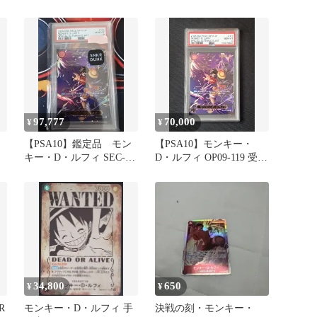
れる意志
97,777
70,000
¥
¥
【PSA10】鑑定品 モン
【PSA10】モンキー・
キー・D・ルフィ SEC-
D・ルフィ OP09-119 受け
SPC OP09-119
継がれる意志
34,800
650
¥
¥
R
モンキー・D・ルフィ 手
決戦の刻・モンキー・