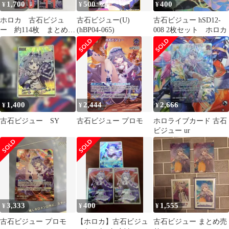
1,700
500
400
¥
¥
¥
ホロカ 古石ビジュ
古石ビジュー(U)
古石ビジュー hSD12-
ー 約114枚 まとめ売
(hBP04-065)
008 2枚セット ホロカ
り 1514
1,400
2,444
2,666
¥
¥
¥
古石ビジュー SY
古石ビジュー プロモ
ホロライブカード 古石
ビジュー ur
3,333
400
1,555
¥
¥
¥
古石ビジュー プロモ
【ホロカ】古石ビジュ
古石ビジュー まとめ売