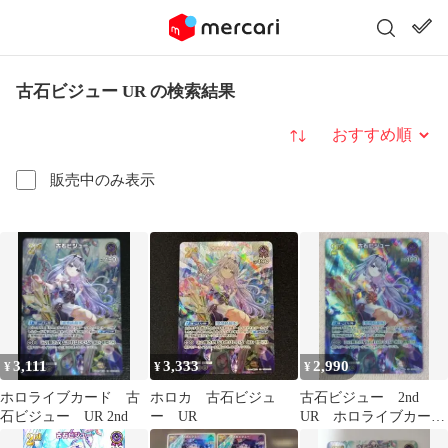
古石ビジュー UR の検索結果
並び替え
販売中のみ表示
3,111
3,333
2,990
¥
¥
¥
ホロライブカード 古
ホロカ 古石ビジュ
古石ビジュー 2nd
石ビジュー UR 2nd
ー UR
UR ホロライブカード
ゲーム ホロカ