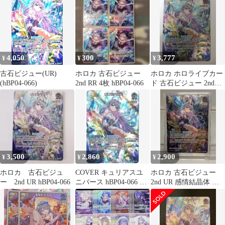
4,050
300
3,777
¥
¥
¥
古石ビジュー(UR)
ホロカ 古石ビジュー
ホロカ ホロライブカー
(hBP04-066)
2nd RR 4枚 hBP04-066
ド 古石ビジュー 2nd
UR hBP04-066
3,500
2,860
2,900
¥
¥
¥
ホロカ 古石ビジュ
COVER キュリアスユ
ホロカ 古石ビジュー
ー 2nd UR hBP04-066
ニバース hBP04-066 古
2nd UR 感情結晶体 ホ
石ビジュー UR
ロライブ hololive