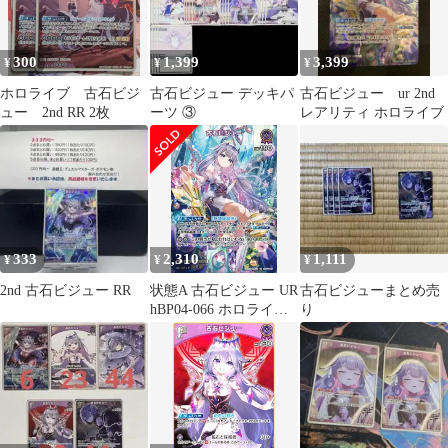
300
1,399
3,399
¥
¥
¥
ホロライブ 古石ビジ
古石ビジュー デッキパ
古石ビジュー ur 2nd
ュー 2nd RR 2枚
ーツ ③
レアリティ ホロライブ
333
2,310
1,111
¥
¥
¥
2nd 古石ビジュー RR
状態A 古石ビジュー UR
古石ビジューまとめ売
hBP04-066 ホロライブ
り
hololive hololiveカード
ゲーム ホロライブカー
ドゲーム