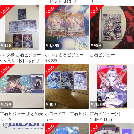
ーセット+おまけ
り
450
3,999
999
¥
¥
¥
ハ*ク様 古石ビジュー
ホロカ 古石ビジュー
古石ビジュー
sr s 入り 2枚目おまけ
SR 2枚
799
300
700
¥
¥
¥
古石ビジュー まとめ売
ホロライブ 古石ビジ
古石ビジュー(S)
り 2点
ュー
(hBP04-065)