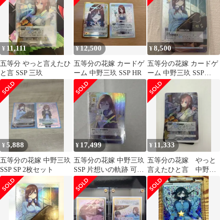
11,111
12,500
8,500
¥
¥
¥
五等分 やっと言えたひ
五等分の花嫁 カードゲ
五等分の花嫁 カードゲ
と言 SSP 三玖
ーム 中野三玖 SSP HR
ーム 中野三玖 SSP
GYC-BP1-015P1
5,888
17,499
11,333
¥
¥
¥
五等分の花嫁 中野三玖
五等分の花嫁 中野三玖
五等分の花嫁 やっと
SSP SP 2枚セット
SSP 片想いの軌跡 可愛
言えたひと言 中野三
さチョモランマ vol7
玖 SSP