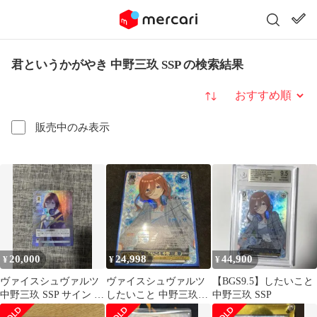
君というかがやき 中野三玖 SSP の検索結果
並び替え
販売中のみ表示
20,000
24,998
44,900
¥
¥
¥
ヴァイスシュヴァルツ
ヴァイスシュヴァルツ
【BGS9.5】したいこと
中野三玖 SSP サイン 五
したいこと 中野三玖
中野三玖 SSP
等分の花嫁
SSP サイン