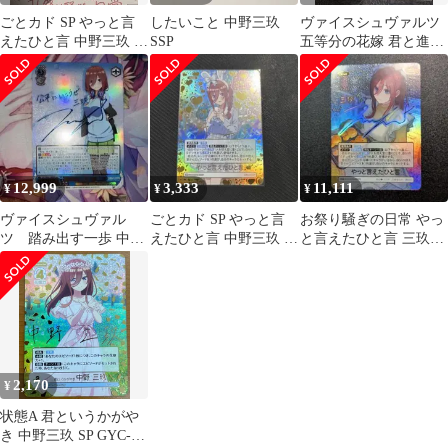
ごとカド SP やっと言
したいこと 中野三玖
ヴァイスシュヴァルツ
えたひと言 中野三玖 サ
SSP
五等分の花嫁 君と進む
インカード
先 中野三玖 サイン SP
12,999
3,333
11,111
¥
¥
¥
ヴァイスシュヴァル
ごとカド SP やっと言
お祭り騒ぎの日常 やっ
ツ 踏み出す一歩 中野
えたひと言 中野三玖 サ
と言えたひと言 三玖
三玖 サイン SSP
インカード
SSP サイン
2,170
¥
状態A 君というかがや
き 中野三玖 SP GYC-