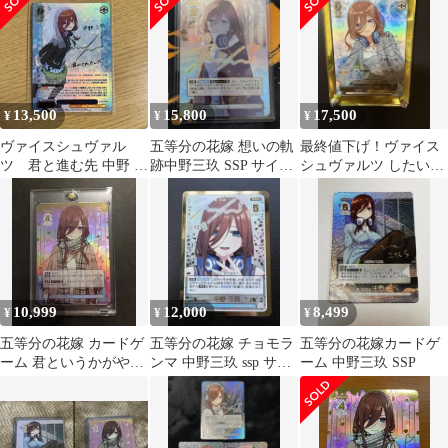
13,500
15,800
17,500
¥
¥
¥
ヴァイスシュヴァル
五等分の花嫁 想いの軌
最終値下げ！ヴァイス
ツ 君と進む先 中野 三
跡中野三玖 SSP サイン
シュヴァルツ したいこ
玖 サイン SP 五等分
パラレルごとカドチョ
と 中野三玖 SSP サイン
の花嫁
モランマ
10,999
12,000
8,499
¥
¥
¥
五等分の花嫁 カードゲ
五等分の花嫁 チョモラ
五等分の花嫁カードゲ
ーム 君というかがやき
ンマ 中野三玖 ssp サイ
ーム 中野三玖 SSP
中野三玖 SSP
ン