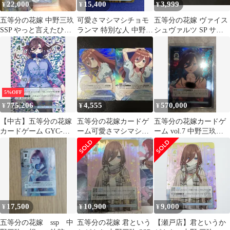
22,000
15,400
3,999
¥
¥
¥
五等分の花嫁 中野三玖
可愛さマシマシチョモ
五等分の花嫁 ヴァイス
SSP やっと言えたひと
ランマ 特別な人 中野三
シュヴァルツ SP サイ
こと
玖 SSP
ンカード 3枚セット 中
野三玖SP
5%OFF
775,206
4,555
570,000
¥
¥
¥
【中古】五等分の花嫁
五等分の花嫁カードゲ
五等分の花嫁カードゲ
カードゲーム GYC-
ーム可愛さマシマシ、
ーム vol.7 中野三玖
BP3-017P2[SSSP]：君
チョモランマ中野三玖
SSSP シリアル入り
というかがやき 中野 三
SSP
玖(青箔押し)(シリアル
入り)
17,500
10,900
9,000
¥
¥
¥
五等分の花嫁 ssp 中
五等分の花嫁 君という
【瀬戸店】君というか