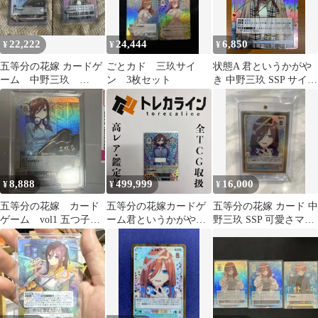
22,222
24,444
6,850
¥
¥
¥
五等分の花嫁 カードゲ
ごとカド 三玖サイ
状態A 君というかがや
ーム 中野三玖
ン 3枚セット
き 中野三玖 SSP サイン
SSP 2種
入り GYC-BP3-017P1★
五等分の花嫁カードゲ
ーム
8,888
499,999
16,000
¥
¥
¥
五等分の花嫁 カード
五等分の花嫁カードゲ
五等分の花嫁 カード 中
ゲーム vol1 五つ子の
ーム君というかがやき
野三玖 SSP 可愛さマシ
三女 中野三玖 ssp
中野三玖SSSP箔押しサ
マシチョモランマ
インシリアルナンバー
入り