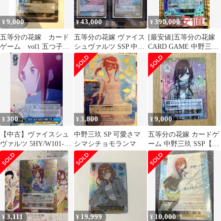
9,000
43,000
390,000
¥
¥
¥
五等分の花嫁 カード
五等分の花嫁 ヴァイス
[最安値]五等分の花嫁
ゲーム vol1 五つ子の
シュヴァルツ SSP 中野
CARD GAME 中野三玖
三女 中野三玖 ssp
三玖 2枚セット
SSSP
300
3,800
9,000
¥
¥
¥
【中古】ヴァイスシュ
中野三玖 SP 可愛さマ
五等分の花嫁 カードゲ
ヴァルツ 5HY/W101-
シマシチョモランマ
ーム 中野三玖 SSP【最
087S[SR]：(ホロ)好き
終値下げ】
になれる自分 中野 三玖
3,111
19,999
10,000
¥
¥
¥