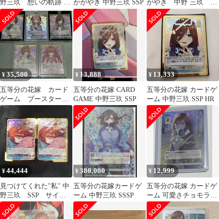
野三玖 想いの軌跡 可
かがやき 中野三玖 SSP
がやき 中野 三玖
愛さチョモランマ vol7
SSP 五等分の花嫁カ
＋おまけ
ードゲーム【057-
1965】
35,500
13,888
13,333
¥
¥
¥
五等分の花嫁 カード
五等分の花嫁 CARD
五等分の花嫁 カードゲ
ゲーム ブースターパ
GAME 中野三玖 SSP
ーム 中野三玖 SSP HR
ックvol.3 いつもどこで
も
44,444
380,000
12,999
¥
¥
¥
見つけてくれた"私" 中
五等分の花嫁カードゲ
五等分の花嫁 カードゲ
野三玖 SSP サイ
ーム 中野三玖 SSSP
ーム 可愛さチョモラン
ン ２枚
マ SSP 中野三玖