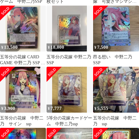
ゲーム 中野二乃SSP
枚セット
嫁 可愛さマシマシチ
ョモランマ 想いの軌
跡 中野二乃SSP
13,500
18,000
7,500
¥
¥
¥
五等分の花嫁 CARD
五等分の花嫁 中野二乃
昂る想い 中野二乃
GAME 中野二乃 SSP ご
SSP
SSP
とカド
3,900
7,777
5,555
¥
¥
¥
五等分の花嫁 中野二
5等分の花嫁カードゲー
五等分の花嫁 中野二
乃 サイン ssp
ム 中野ニ乃ssp
乃 ssp