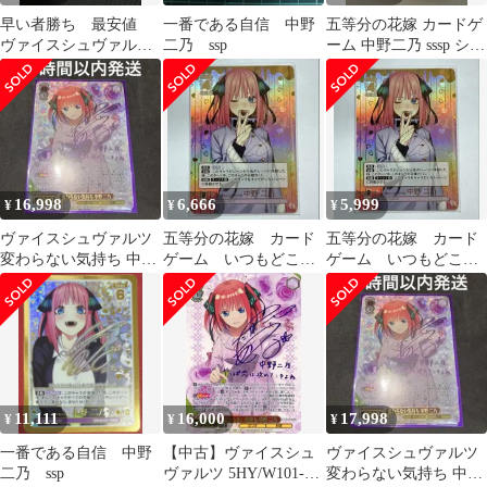
早い者勝ち 最安値
一番である自信 中野
五等分の花嫁 カードゲ
ヴァイスシュヴァルツ
二乃 ssp
ーム 中野二乃 sssp シリ
変わらない気持ち 中野
アルNo. サイン入り
二乃 SSP
16,998
6,666
5,999
¥
¥
¥
ヴァイスシュヴァルツ
五等分の花嫁 カード
五等分の花嫁 カード
変わらない気持ち 中野
ゲーム いつもどこで
ゲーム いつもどこで
二乃 SSP サイン
も 君というかがやき
も 君というかがやき
中野二乃 SSP
中野二乃 SSP
11,111
16,000
17,998
¥
¥
¥
一番である自信 中野
【中古】ヴァイスシュ
ヴァイスシュヴァルツ
二乃 ssp
ヴァルツ 5HY/W101-
変わらない気持ち 中野