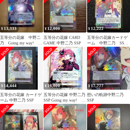
13,333
12,000
12,222
¥
¥
¥
五等分の花嫁 中野二
五等分の花嫁 CARD
五等分の花嫁カードゲ
乃 Going my way!
GAME 中野二乃 SSP
ーム 中野二乃 SSP
SSP サイン
単品
14,444
16,000
17,777
¥
¥
¥
五等分の花嫁 カードゲ
五等分の花嫁 中野二乃
想いの軌跡中野二乃
ーム 中野二乃 SSP
SSP Going my way! お
SSP
まけ付