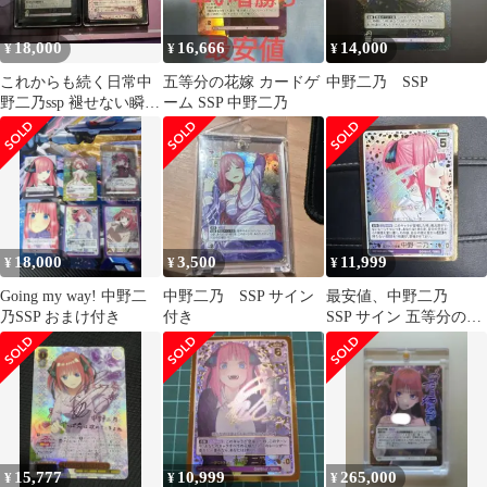
18,000
16,666
14,000
¥
¥
¥
これからも続く日常中
五等分の花嫁 カードゲ
中野二乃 SSP
野二乃ssp 褪せない瞬間
ーム SSP 中野二乃
中野二乃PRSP
18,000
3,500
11,999
¥
¥
¥
Going my way! 中野二
中野二乃 SSP サイン
最安値、中野二乃
乃SSP おまけ付き
付き
SSP サイン 五等分の花
嫁 GYC-BP7-008P
15,777
10,999
265,000
¥
¥
¥