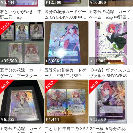
5,444
12,500
10,000
¥
¥
¥
君というかがやき 中
等分の花嫁カードゲー
五等分の花嫁 カード
野二乃 ssp
ム GYC-BP7-008P 中野
ゲーム sdsp 中野四
二乃 SSP
葉 ssp 君というかがや
き中野二乃
35,500
6,666
11,000
¥
¥
¥
五等分の花嫁 カード
五等分の花嫁カードゲ
【中古】ヴァイスシュ
ゲーム ブースターパ
ーム 中野二乃SSP
ヴァルツ 5HY/WE43-
ックvol.3 いつもどこで
35SP[SP]：(ホロ)君と
も
進む先 中野 二乃(竹達
彩奈紫箔押しサイン入
り)
6,555
4,444
13,100
¥
¥
¥
五等分の花嫁 カード
ごとカド 中野二乃 SP 2
ス*ー様 五等分の花