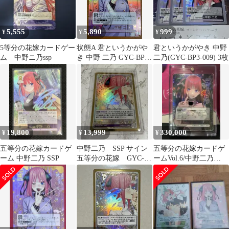
5,555
5,890
999
¥
¥
¥
5等分の花嫁カードゲー
状態A 君というかがや
君というかがやき 中野
ム 中野ニ乃ssp
き 中野 二乃 GYC-BP3-
二乃(GYC-BP3-009) 3枚
009P1 [SSP] サイン ★
五等分の花嫁
19,800
13,999
330,000
¥
¥
¥
五等分の花嫁カードゲ
中野二乃 SSP サイン
五等分の花嫁カードゲ
ーム 中野二乃 SSP
五等分の花嫁 GYC-
ームVol.6/中野二乃
BP7-008P
SSSP/Going my way