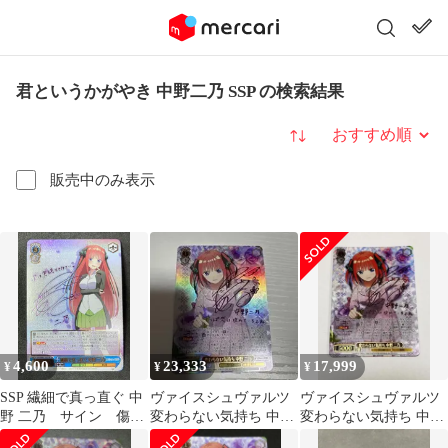
君というかがやき 中野二乃 SSP の検索結果
並び替え
販売中のみ表示
4,600
23,333
17,999
¥
¥
¥
SSP 繊細で真っ直ぐ 中
ヴァイスシュヴァルツ
ヴァイスシュヴァルツ
野 二乃 サイン 傷あ
変わらない気持ち 中野
変わらない気持ち 中野
り
二乃 SSP サイン
二乃 SSP