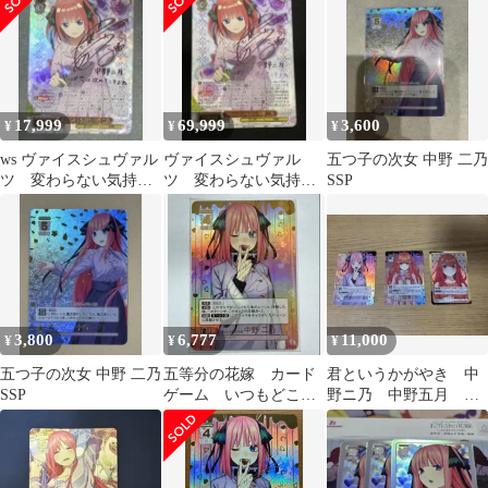
17,999
69,999
3,600
¥
¥
¥
ws ヴァイスシュヴァル
ヴァイスシュヴァル
五つ子の次女 中野 二乃
ツ 変わらない気持
ツ 変わらない気持
SSP
ち 中野二乃 ssp サイ
ち 中野二乃 SSP 3枚
ン
セット
3,800
6,777
11,000
¥
¥
¥
五つ子の次女 中野 二乃
五等分の花嫁 カード
君というかがやき 中
SSP
ゲーム いつもどこで
野ニ乃 中野五月
も 君というかがやき
SSP
中野二乃 SSP